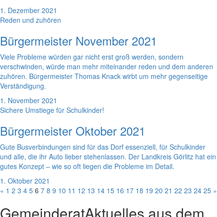
1. Dezember 2021
Reden und zuhören
Bürgermeister November 2021
Viele Probleme würden gar nicht erst groß werden, sondern
verschwinden, würde man mehr miteinander reden und dem anderen
zuhören. Bürgermeister Thomas Knack wirbt um mehr gegenseitige
Verständigung.
1. November 2021
Sichere Umstiege für Schulkinder!
Bürgermeister Oktober 2021
Gute Busverbindungen sind für das Dorf essenziell, für Schulkinder
und alle, die ihr Auto lieber stehenlassen. Der Landkreis Görlitz hat ein
gutes Konzept – wie so oft liegen die Probleme im Detail.
1. Oktober 2021
«
1
2
3
4
5
6
7
8
9
10
11
12
13
14
15
16
17
18
19
20
21
22
23
24
25
»
Gemeinderat
Aktuelles aus dem