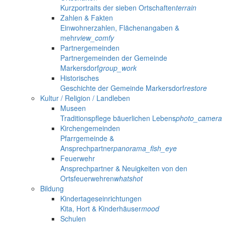
Kurzportraits der sieben Ortschaften
terrain
Zahlen & Fakten
Einwohnerzahlen, Flächenangaben &
mehr
view_comfy
Partnergemeinden
Partnergemeinden der Gemeinde
Markersdorf
group_work
Historisches
Geschichte der Gemeinde Markersdorf
restore
Kultur / Religion / Landleben
Museen
Traditionspflege bäuerlichen Lebens
photo_camera
Kirchengemeinden
Pfarrgemeinde &
Ansprechpartner
panorama_fish_eye
Feuerwehr
Ansprechpartner & Neuigkeiten von den
Ortsfeuerwehren
whatshot
Bildung
Kindertageseinrichtungen
Kita, Hort & Kinderhäuser
mood
Schulen