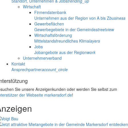
Standort, Unternehmen & Jobs
trending_up
Wirtschaft
Firmendatenbank
Unternehmen aus der Region von A bis Z
business
Gewerbeflächen
Gewerbegebiete in der Gemeinde
streetview
Wirtschaftsförderung
Mittelstandsfreundliches Klima
layers
Jobs
Jobangebote aus der Region
work
Unternehmerverband
Kontakt
Ansprechpartner
account_circle
nterstützung
suchen Sie unsere Anzeigenkunden oder werden Sie selbst zum
terstützer der Webseite markersdorf.de
!
Anzeigen