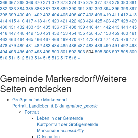
366
367
368
369
370
371
372
373
374
375
376
377
378
379
380
381
382
383
384
385
386
387
388
389
390
391
392
393
394
395
396
397
398
399
400
401
402
403
404
405
406
407
408
409
410
411
412
413
414
415
416
417
418
419
420
421
422
423
424
425
426
427
428
429
430
431
432
433
434
435
436
437
438
439
440
441
442
443
444
445
446
447
448
449
450
451
452
453
454
455
456
457
458
459
460
461
462
463
464
465
466
467
468
469
470
471
472
473
474
475
476
477
478
479
480
481
482
483
484
485
486
487
488
489
490
491
492
493
494
495
496
497
498
499
500
501
502
503
504
505
506
507
508
509
510
511
512
513
514
515
516
517
518
»
Gemeinde Markersdorf
Weitere
Seiten entdecken
Großgemeinde Markersdorf
Portrait, Landleben & Bildung
nature_people
Portrait
Leben in der Gemeinde
Kurzportrait der Großgemeinde
Markersdorf
accessibility
Ortschaften