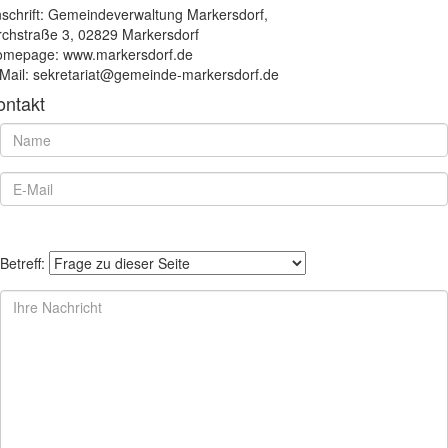
schrift: Gemeindeverwaltung Markersdorf,
rchstraße 3, 02829 Markersdorf
mepage: www.markersdorf.de
Mail: sekretariat@gemeinde-markersdorf.de
ontakt
Betreff: