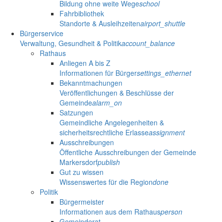
Bildung ohne weite Wege
school
Fahrbibliothek
Standorte & Ausleihzeiten
airport_shuttle
Bürgerservice
Verwaltung, Gesundheit & Politik
account_balance
Rathaus
Anliegen A bis Z
Informationen für Bürger
settings_ethernet
Bekanntmachungen
Veröffentlichungen & Beschlüsse der
Gemeinde
alarm_on
Satzungen
Gemeindliche Angelegenheiten &
sicherheitsrechtliche Erlasse
assignment
Ausschreibungen
Öffentliche Ausschreibungen der Gemeinde
Markersdorf
publish
Gut zu wissen
Wissenswertes für die Region
done
Politik
Bürgermeister
Informationen aus dem Rathaus
person
Gemeinderat