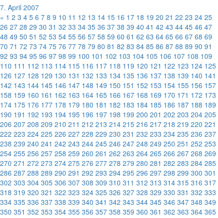
7. April 2007
«
1
2
3
4
5
6
7
8
9
10
11
12
13
14
15
16
17
18
19
20
21
22
23
24
25
26
27
28
29
30
31
32
33
34
35
36
37
38
39
40
41
42
43
44
45
46
47
48
49
50
51
52
53
54
55
56
57
58
59
60
61
62
63
64
65
66
67
68
69
70
71
72
73
74
75
76
77
78
79
80
81
82
83
84
85
86
87
88
89
90
91
92
93
94
95
96
97
98
99
100
101
102
103
104
105
106
107
108
109
110
111
112
113
114
115
116
117
118
119
120
121
122
123
124
125
126
127
128
129
130
131
132
133
134
135
136
137
138
139
140
141
142
143
144
145
146
147
148
149
150
151
152
153
154
155
156
157
158
159
160
161
162
163
164
165
166
167
168
169
170
171
172
173
174
175
176
177
178
179
180
181
182
183
184
185
186
187
188
189
190
191
192
193
194
195
196
197
198
199
200
201
202
203
204
205
206
207
208
209
210
211
212
213
214
215
216
217
218
219
220
221
222
223
224
225
226
227
228
229
230
231
232
233
234
235
236
237
238
239
240
241
242
243
244
245
246
247
248
249
250
251
252
253
254
255
256
257
258
259
260
261
262
263
264
265
266
267
268
269
270
271
272
273
274
275
276
277
278
279
280
281
282
283
284
285
286
287
288
289
290
291
292
293
294
295
296
297
298
299
300
301
302
303
304
305
306
307
308
309
310
311
312
313
314
315
316
317
318
319
320
321
322
323
324
325
326
327
328
329
330
331
332
333
334
335
336
337
338
339
340
341
342
343
344
345
346
347
348
349
350
351
352
353
354
355
356
357
358
359
360
361
362
363
364
365