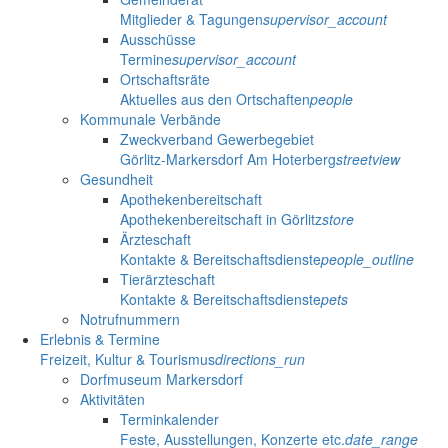
Mitglieder & Tagungen
supervisor_account
Ausschüsse
Termine
supervisor_account
Ortschaftsräte
Aktuelles aus den Ortschaften
people
Kommunale Verbände
Zweckverband Gewerbegebiet
Görlitz-Markersdorf Am Hoterberg
streetview
Gesundheit
Apothekenbereitschaft
Apothekenbereitschaft in Görlitz
store
Ärzteschaft
Kontakte & Bereitschaftsdienste
people_outline
Tierärzteschaft
Kontakte & Bereitschaftsdienste
pets
Notrufnummern
Erlebnis & Termine
Freizeit, Kultur & Tourismus
directions_run
Dorfmuseum Markersdorf
Aktivitäten
Terminkalender
Feste, Ausstellungen, Konzerte etc.
date_range