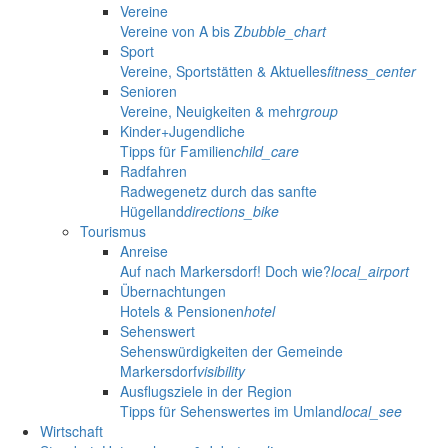
Vereine
Vereine von A bis Z
bubble_chart
Sport
Vereine, Sportstätten & Aktuelles
fitness_center
Senioren
Vereine, Neuigkeiten & mehr
group
Kinder+Jugendliche
Tipps für Familien
child_care
Radfahren
Radwegenetz durch das sanfte
Hügelland
directions_bike
Tourismus
Anreise
Auf nach Markersdorf! Doch wie?
local_airport
Übernachtungen
Hotels & Pensionen
hotel
Sehenswert
Sehenswürdigkeiten der Gemeinde
Markersdorf
visibility
Ausflugsziele in der Region
Tipps für Sehenswertes im Umland
local_see
Wirtschaft