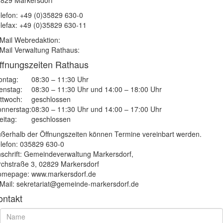
829 Markersdorf
lefon: +49 (0)35829 630-0
lefax: +49 (0)35829 630-11
Mail Webredaktion:
Mail Verwaltung Rathaus:
ffnungszeiten Rathaus
ntag:
08:30 – 11:30 Uhr
enstag:
08:30 – 11:30 Uhr und 14:00 – 18:00 Uhr
ttwoch:
geschlossen
nnerstag:
08:30 – 11:30 Uhr und 14:00 – 17:00 Uhr
eitag:
geschlossen
ßerhalb der Öffnungszeiten können Termine vereinbart werden.
lefon: 035829 630-0
schrift: Gemeindeverwaltung Markersdorf,
rchstraße 3, 02829 Markersdorf
mepage: www.markersdorf.de
Mail: sekretariat@gemeinde-markersdorf.de
ontakt