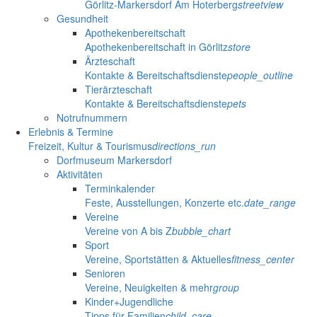
Görlitz-Markersdorf Am Hoterberg
streetview
Gesundheit
Apothekenbereitschaft
Apothekenbereitschaft in Görlitz
store
Ärzteschaft
Kontakte & Bereitschaftsdienste
people_outline
Tierärzteschaft
Kontakte & Bereitschaftsdienste
pets
Notrufnummern
Erlebnis & Termine
Freizeit, Kultur & Tourismus
directions_run
Dorfmuseum Markersdorf
Aktivitäten
Terminkalender
Feste, Ausstellungen, Konzerte etc.
date_range
Vereine
Vereine von A bis Z
bubble_chart
Sport
Vereine, Sportstätten & Aktuelles
fitness_center
Senioren
Vereine, Neuigkeiten & mehr
group
Kinder+Jugendliche
Tipps für Familien
child_care