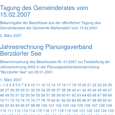
Tagung des Gemeinderates vom
15.02.2007
Bekanntgabe der Beschlüsse aus der öffentlichen Tagung des
Gemeinderates der Gemeinde Markersdorf vom 15.02.2007
2. März 2007
Jahresrechnung Planungsverband
Berzdorfer See
Bekanntmachung des Beschlusses Nr. 01/2007 zur Feststellung der
Jahresrechnung 2005 in der Planungsverbandsversammlung
"Berzdorfer See" am 29.01.2007.
1. März 2007
«
1
2
3
4
5
6
7
8
9
10
11
12
13
14
15
16
17
18
19
20
21
22
23
24
25
26
27
28
29
30
31
32
33
34
35
36
37
38
39
40
41
42
43
44
45
46
47
48
49
50
51
52
53
54
55
56
57
58
59
60
61
62
63
64
65
66
67
68
69
70
71
72
73
74
75
76
77
78
79
80
81
82
83
84
85
86
87
88
89
90
91
92
93
94
95
96
97
98
99
100
101
102
103
104
105
106
107
108
109
110
111
112
113
114
115
116
117
118
119
120
121
122
123
124
125