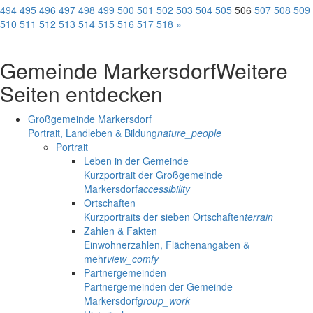
494
495
496
497
498
499
500
501
502
503
504
505
506
507
508
509
510
511
512
513
514
515
516
517
518
»
Gemeinde Markersdorf
Weitere
Seiten entdecken
Großgemeinde Markersdorf
Portrait, Landleben & Bildung
nature_people
Portrait
Leben in der Gemeinde
Kurzportrait der Großgemeinde
Markersdorf
accessibility
Ortschaften
Kurzportraits der sieben Ortschaften
terrain
Zahlen & Fakten
Einwohnerzahlen, Flächenangaben &
mehr
view_comfy
Partnergemeinden
Partnergemeinden der Gemeinde
Markersdorf
group_work