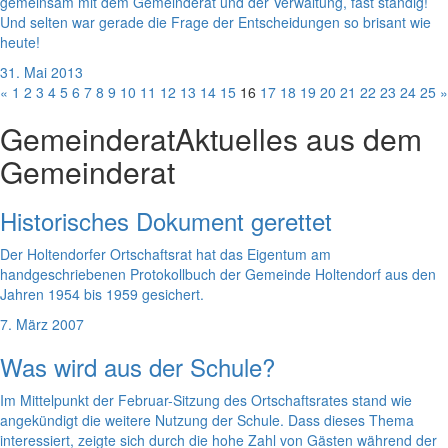
gemeinsam mit dem Gemeinderat und der Verwaltung, fast ständig!
Und selten war gerade die Frage der Entscheidungen so brisant wie
heute!
31. Mai 2013
«
1
2
3
4
5
6
7
8
9
10
11
12
13
14
15
16
17
18
19
20
21
22
23
24
25
»
Gemeinderat
Aktuelles aus dem
Gemeinderat
Historisches Dokument gerettet
Der Holtendorfer Ortschaftsrat hat das Eigentum am
handgeschriebenen Protokollbuch der Gemeinde Holtendorf aus den
Jahren 1954 bis 1959 gesichert.
7. März 2007
Was wird aus der Schule?
Im Mittelpunkt der Februar-Sitzung des Ortschaftsrates stand wie
angekündigt die weitere Nutzung der Schule. Dass dieses Thema
interessiert, zeigte sich durch die hohe Zahl von Gästen während der