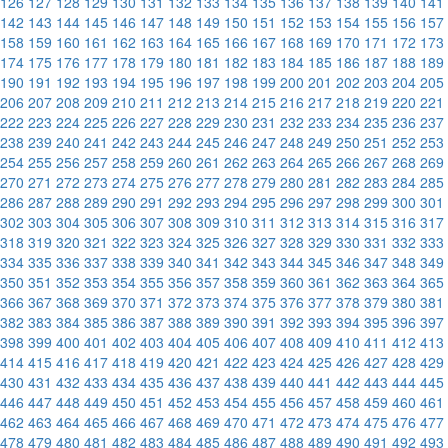
126
127
128
129
130
131
132
133
134
135
136
137
138
139
140
141
142
143
144
145
146
147
148
149
150
151
152
153
154
155
156
157
158
159
160
161
162
163
164
165
166
167
168
169
170
171
172
173
174
175
176
177
178
179
180
181
182
183
184
185
186
187
188
189
190
191
192
193
194
195
196
197
198
199
200
201
202
203
204
205
206
207
208
209
210
211
212
213
214
215
216
217
218
219
220
221
222
223
224
225
226
227
228
229
230
231
232
233
234
235
236
237
238
239
240
241
242
243
244
245
246
247
248
249
250
251
252
253
254
255
256
257
258
259
260
261
262
263
264
265
266
267
268
269
270
271
272
273
274
275
276
277
278
279
280
281
282
283
284
285
286
287
288
289
290
291
292
293
294
295
296
297
298
299
300
301
302
303
304
305
306
307
308
309
310
311
312
313
314
315
316
317
318
319
320
321
322
323
324
325
326
327
328
329
330
331
332
333
334
335
336
337
338
339
340
341
342
343
344
345
346
347
348
349
350
351
352
353
354
355
356
357
358
359
360
361
362
363
364
365
366
367
368
369
370
371
372
373
374
375
376
377
378
379
380
381
382
383
384
385
386
387
388
389
390
391
392
393
394
395
396
397
398
399
400
401
402
403
404
405
406
407
408
409
410
411
412
413
414
415
416
417
418
419
420
421
422
423
424
425
426
427
428
429
430
431
432
433
434
435
436
437
438
439
440
441
442
443
444
445
446
447
448
449
450
451
452
453
454
455
456
457
458
459
460
461
462
463
464
465
466
467
468
469
470
471
472
473
474
475
476
477
478
479
480
481
482
483
484
485
486
487
488
489
490
491
492
493