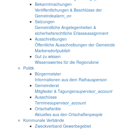
Bekanntmachungen
Veröffentlichungen & Beschlüsse der
Gemeinde
alarm_on
Satzungen
Gemeindliche Angelegenheiten &
sicherheitsrechtliche Erlasse
assignment
Ausschreibungen
Öffentliche Ausschreibungen der Gemeinde
Markersdorf
publish
Gut zu wissen
Wissenswertes für die Region
done
Politik
Bürgermeister
Informationen aus dem Rathaus
person
Gemeinderat
Mitglieder & Tagungen
supervisor_account
Ausschüsse
Termine
supervisor_account
Ortschaftsräte
Aktuelles aus den Ortschaften
people
Kommunale Verbände
Zweckverband Gewerbegebiet