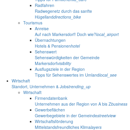
Radfahren
Radwegenetz durch das sanfte
Hügelland
directions_bike
Tourismus
Anreise
Auf nach Markersdorf! Doch wie?
local_airport
Übernachtungen
Hotels & Pensionen
hotel
Sehenswert
Sehenswürdigkeiten der Gemeinde
Markersdorf
visibility
Ausflugsziele in der Region
Tipps für Sehenswertes im Umland
local_see
Wirtschaft
Standort, Unternehmen & Jobs
trending_up
Wirtschaft
Firmendatenbank
Unternehmen aus der Region von A bis Z
business
Gewerbeflächen
Gewerbegebiete in der Gemeinde
streetview
Wirtschaftsförderung
Mittelstandsfreundliches Klima
layers