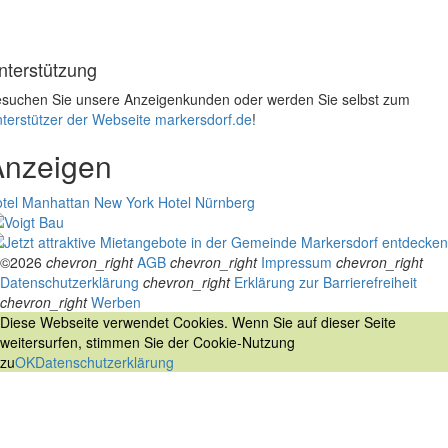
nterstützung
suchen Sie unsere Anzeigenkunden oder werden Sie selbst zum
terstützer der Webseite markersdorf.de
!
Anzeigen
tel Manhattan New York
Hotel Nürnberg
©2026
chevron_right
AGB
chevron_right
Impressum
chevron_right
Datenschutzerklärung
chevron_right
Erklärung zur Barrierefreiheit
chevron_right
Werben
Diese Webseite verwendet Cookies. Wenn Sie auf dieser Seite
weitersurfen, stimmen Sie der Cookie-Nutzung
zu
OK
Datenschutzerklärung