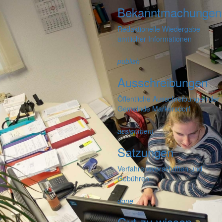
Bekanntmachungen
Redaktionelle Wiedergabe
amtlicher Informationen
publish
Ausschreibungen
Öffentliche Ausschreibungen der
Gemeinde Markersdorf
assignment
Satzungen
Verfahrensvorschriften und
Gebühren
done
Gut zu wissen