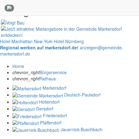
Anzeigen
Hotel Manhattan New York
Hotel Nürnberg
Regional werben auf markersdorf.de!
anzeigen@gemeinde-
markersdorf.de
Home
chevron_right
Bürgerservice
chevron_right
Rathaus
Markersdorf
Deutsch-Paulsdorf
Holtendorf
Gersdorf
Friedersdorf
Pfaffendorf
Jauernick-Buschbach