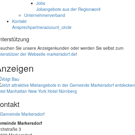
Jobs
Jobangebote aus der Region
work
Unternehmerverband
Kontakt
Ansprechpartner
account_circle
nterstützung
suchen Sie unsere Anzeigenkunden oder werden Sie selbst zum
terstützer der Webseite markersdorf.de
!
Anzeigen
tel Manhattan New York
Hotel Nürnberg
ontakt
emeinde Markersdorf
rchstraße 3