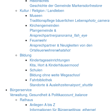
Historisches
Geschichte der Gemeinde Markersdorf
restore
Kultur / Religion / Landleben
Museen
Traditionspflege bäuerlichen Lebens
photo_camera
Kirchengemeinden
Pfarrgemeinde &
Ansprechpartner
panorama_fish_eye
Feuerwehr
Ansprechpartner & Neuigkeiten von den
Ortsfeuerwehren
whatshot
Bildung
Kindertageseinrichtungen
Kita, Hort & Kinderhäuser
mood
Schulen
Bildung ohne weite Wege
school
Fahrbibliothek
Standorte & Ausleihzeiten
airport_shuttle
Bürgerservice
Verwaltung, Gesundheit & Politik
account_balance
Rathaus
Anliegen A bis Z
Informationen für Bürger
settings_ethernet