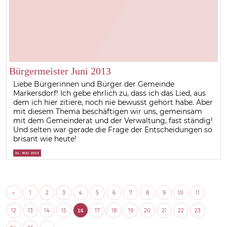
Bürgermeister Juni 2013
Liebe Bürgerinnen und Bürger der Gemeinde
Markersdorf! Ich gebe ehrlich zu, dass ich das Lied, aus
dem ich hier zitiere, noch nie bewusst gehört habe. Aber
mit diesem Thema beschäftigen wir uns, gemeinsam
mit dem Gemeinderat und der Verwaltung, fast ständig!
Und selten war gerade die Frage der Entscheidungen so
brisant wie heute!
31. MAI 2013
«
1
2
3
4
5
6
7
8
9
10
11
12
13
14
15
17
18
19
20
21
22
23
16