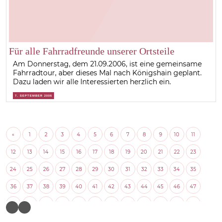
Für alle Fahrradfreunde unserer Ortsteile
Am Donnerstag, dem 21.09.2006, ist eine gemeinsame
Fahrradtour, aber dieses Mal nach Königshain geplant.
Dazu laden wir alle Interessierten herzlich ein.
7. SEPTEMBER 2006
«
1
2
3
4
5
6
7
8
9
10
11
12
13
14
15
16
17
18
19
20
21
22
23
24
25
26
27
28
29
30
31
32
33
34
35
36
37
38
39
40
41
42
43
44
45
46
47
48
49
50
51
52
53
54
55
56
57
58
59
60
61
62
63
64
65
66
67
68
69
70
71