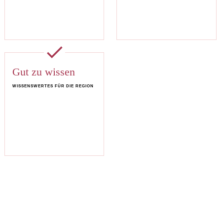
done
Gut zu wissen
WISSENSWERTES FÜR DIE REGION