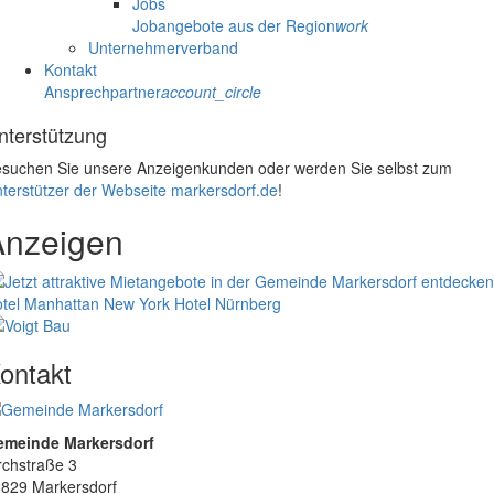
Jobs
Jobangebote aus der Region
work
Unternehmerverband
Kontakt
Ansprechpartner
account_circle
nterstützung
suchen Sie unsere Anzeigenkunden oder werden Sie selbst zum
terstützer der Webseite markersdorf.de
!
Anzeigen
tel Manhattan New York
Hotel Nürnberg
ontakt
emeinde Markersdorf
rchstraße 3
829 Markersdorf