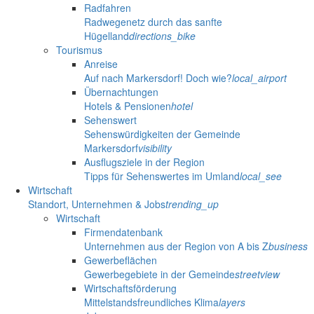
Radfahren
Radwegenetz durch das sanfte
Hügelland
directions_bike
Tourismus
Anreise
Auf nach Markersdorf! Doch wie?
local_airport
Übernachtungen
Hotels & Pensionen
hotel
Sehenswert
Sehenswürdigkeiten der Gemeinde
Markersdorf
visibility
Ausflugsziele in der Region
Tipps für Sehenswertes im Umland
local_see
Wirtschaft
Standort, Unternehmen & Jobs
trending_up
Wirtschaft
Firmendatenbank
Unternehmen aus der Region von A bis Z
business
Gewerbeflächen
Gewerbegebiete in der Gemeinde
streetview
Wirtschaftsförderung
Mittelstandsfreundliches Klima
layers