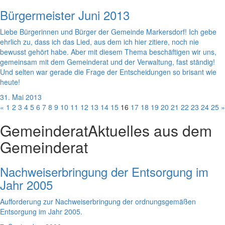
Bürgermeister Juni 2013
Liebe Bürgerinnen und Bürger der Gemeinde Markersdorf! Ich gebe
ehrlich zu, dass ich das Lied, aus dem ich hier zitiere, noch nie
bewusst gehört habe. Aber mit diesem Thema beschäftigen wir uns,
gemeinsam mit dem Gemeinderat und der Verwaltung, fast ständig!
Und selten war gerade die Frage der Entscheidungen so brisant wie
heute!
31. Mai 2013
«
1
2
3
4
5
6
7
8
9
10
11
12
13
14
15
16
17
18
19
20
21
22
23
24
25
»
Gemeinderat
Aktuelles aus dem
Gemeinderat
Nachweiserbringung der Entsorgung im
Jahr 2005
Aufforderung zur Nachweiserbringung der ordnungsgemäßen
Entsorgung im Jahr 2005.