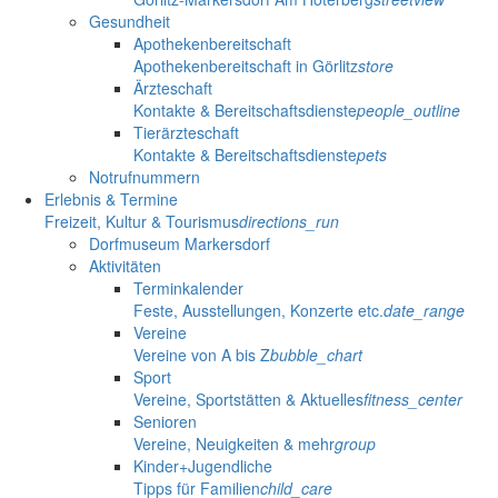
Gesundheit
Apothekenbereitschaft
Apothekenbereitschaft in Görlitz
store
Ärzteschaft
Kontakte & Bereitschaftsdienste
people_outline
Tierärzteschaft
Kontakte & Bereitschaftsdienste
pets
Notrufnummern
Erlebnis & Termine
Freizeit, Kultur & Tourismus
directions_run
Dorfmuseum Markersdorf
Aktivitäten
Terminkalender
Feste, Ausstellungen, Konzerte etc.
date_range
Vereine
Vereine von A bis Z
bubble_chart
Sport
Vereine, Sportstätten & Aktuelles
fitness_center
Senioren
Vereine, Neuigkeiten & mehr
group
Kinder+Jugendliche
Tipps für Familien
child_care