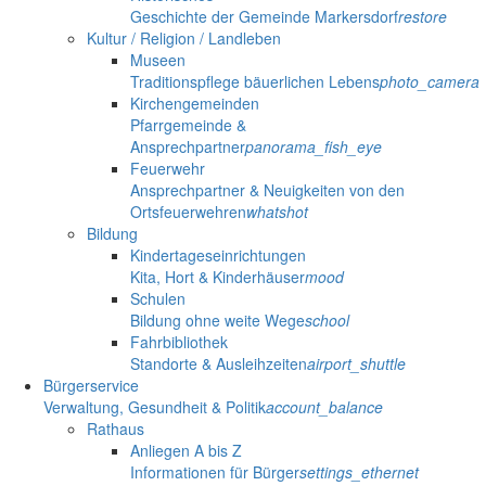
Geschichte der Gemeinde Markersdorf
restore
Kultur / Religion / Landleben
Museen
Traditionspflege bäuerlichen Lebens
photo_camera
Kirchengemeinden
Pfarrgemeinde &
Ansprechpartner
panorama_fish_eye
Feuerwehr
Ansprechpartner & Neuigkeiten von den
Ortsfeuerwehren
whatshot
Bildung
Kindertageseinrichtungen
Kita, Hort & Kinderhäuser
mood
Schulen
Bildung ohne weite Wege
school
Fahrbibliothek
Standorte & Ausleihzeiten
airport_shuttle
Bürgerservice
Verwaltung, Gesundheit & Politik
account_balance
Rathaus
Anliegen A bis Z
Informationen für Bürger
settings_ethernet