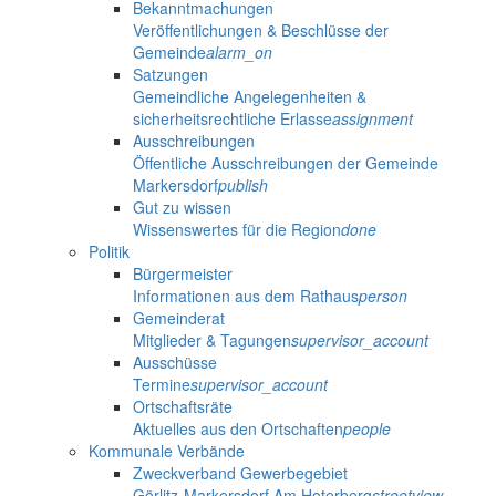
Bekanntmachungen
Veröffentlichungen & Beschlüsse der
Gemeinde
alarm_on
Satzungen
Gemeindliche Angelegenheiten &
sicherheitsrechtliche Erlasse
assignment
Ausschreibungen
Öffentliche Ausschreibungen der Gemeinde
Markersdorf
publish
Gut zu wissen
Wissenswertes für die Region
done
Politik
Bürgermeister
Informationen aus dem Rathaus
person
Gemeinderat
Mitglieder & Tagungen
supervisor_account
Ausschüsse
Termine
supervisor_account
Ortschaftsräte
Aktuelles aus den Ortschaften
people
Kommunale Verbände
Zweckverband Gewerbegebiet
Görlitz-Markersdorf Am Hoterberg
streetview