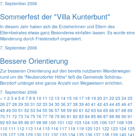
7. September 2006
Sommerfest der "Villa Kunterbunt"
In diesem Jahr haben sich die Erzieherinnen und Eltern des
Elternbeirates etwas ganz Besonderes einfallen lassen. Es wurde eine
Wanderung durch Friedersdorf organisiert.
7. September 2006
Bessere Orientierung
Zur besseren Orientierung auf den bereits nutzbaren Wanderwegen
rund um die "Neuberzdorfer Höhe" ließ die Gemeinde Schönau-
Berzdorf unlängst eine ganze Anzahl von Wegweisern errichten.
7. September 2006
«
1
2
3
4
5
6
7
8
9
10
11
12
13
14
15
16
17
18
19
20
21
22
23
24
25
26
27
28
29
30
31
32
33
34
35
36
37
38
39
40
41
42
43
44
45
46
47
48
49
50
51
52
53
54
55
56
57
58
59
60
61
62
63
64
65
66
67
68
69
70
71
72
73
74
75
76
77
78
79
80
81
82
83
84
85
86
87
88
89
90
91
92
93
94
95
96
97
98
99
100
101
102
103
104
105
106
107
108
109
110
111
112
113
114
115
116
117
118
119
120
121
122
123
124
125
126
127
128
129
130
131
132
133
134
135
136
137
138
139
140
141