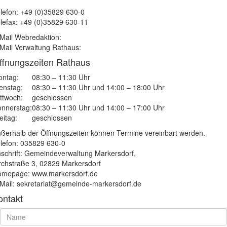
lefon: +49 (0)35829 630-0
lefax: +49 (0)35829 630-11
Mail Webredaktion:
Mail Verwaltung Rathaus:
ffnungszeiten Rathaus
ntag:
08:30 – 11:30 Uhr
enstag:
08:30 – 11:30 Uhr und 14:00 – 18:00 Uhr
ttwoch:
geschlossen
nnerstag:
08:30 – 11:30 Uhr und 14:00 – 17:00 Uhr
eitag:
geschlossen
ßerhalb der Öffnungszeiten können Termine vereinbart werden.
lefon: 035829 630-0
schrift: Gemeindeverwaltung Markersdorf,
rchstraße 3, 02829 Markersdorf
mepage: www.markersdorf.de
Mail: sekretariat@gemeinde-markersdorf.de
ontakt