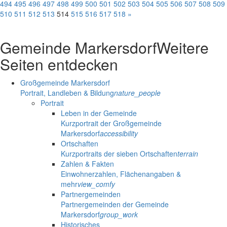
494
495
496
497
498
499
500
501
502
503
504
505
506
507
508
509
510
511
512
513
514
515
516
517
518
»
Gemeinde Markersdorf
Weitere
Seiten entdecken
Großgemeinde Markersdorf
Portrait, Landleben & Bildung
nature_people
Portrait
Leben in der Gemeinde
Kurzportrait der Großgemeinde
Markersdorf
accessibility
Ortschaften
Kurzportraits der sieben Ortschaften
terrain
Zahlen & Fakten
Einwohnerzahlen, Flächenangaben &
mehr
view_comfy
Partnergemeinden
Partnergemeinden der Gemeinde
Markersdorf
group_work
Historisches