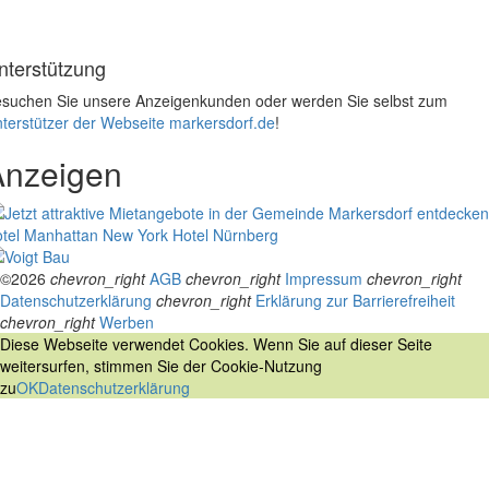
nterstützung
suchen Sie unsere Anzeigenkunden oder werden Sie selbst zum
terstützer der Webseite markersdorf.de
!
Anzeigen
tel Manhattan New York
Hotel Nürnberg
©2026
chevron_right
AGB
chevron_right
Impressum
chevron_right
Datenschutzerklärung
chevron_right
Erklärung zur Barrierefreiheit
chevron_right
Werben
Diese Webseite verwendet Cookies. Wenn Sie auf dieser Seite
weitersurfen, stimmen Sie der Cookie-Nutzung
zu
OK
Datenschutzerklärung