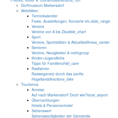
Freizeit, Kultur & Tourismus
directions_run
Dorfmuseum Markersdorf
Aktivitäten
Terminkalender
Feste, Ausstellungen, Konzerte etc.
date_range
Vereine
Vereine von A bis Z
bubble_chart
Sport
Vereine, Sportstätten & Aktuelles
fitness_center
Senioren
Vereine, Neuigkeiten & mehr
group
Kinder+Jugendliche
Tipps für Familien
child_care
Radfahren
Radwegenetz durch das sanfte
Hügelland
directions_bike
Tourismus
Anreise
Auf nach Markersdorf! Doch wie?
local_airport
Übernachtungen
Hotels & Pensionen
hotel
Sehenswert
Sehenswürdigkeiten der Gemeinde