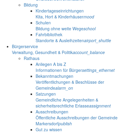
Bildung
Kindertageseinrichtungen
Kita, Hort & Kinderhäuser
mood
Schulen
Bildung ohne weite Wege
school
Fahrbibliothek
Standorte & Ausleihzeiten
airport_shuttle
Bürgerservice
Verwaltung, Gesundheit & Politik
account_balance
Rathaus
Anliegen A bis Z
Informationen für Bürger
settings_ethernet
Bekanntmachungen
Veröffentlichungen & Beschlüsse der
Gemeinde
alarm_on
Satzungen
Gemeindliche Angelegenheiten &
sicherheitsrechtliche Erlasse
assignment
Ausschreibungen
Öffentliche Ausschreibungen der Gemeinde
Markersdorf
publish
Gut zu wissen