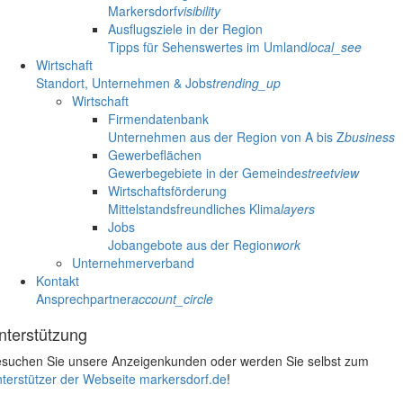
Markersdorf
visibility
Ausflugsziele in der Region
Tipps für Sehenswertes im Umland
local_see
Wirtschaft
Standort, Unternehmen & Jobs
trending_up
Wirtschaft
Firmendatenbank
Unternehmen aus der Region von A bis Z
business
Gewerbeflächen
Gewerbegebiete in der Gemeinde
streetview
Wirtschaftsförderung
Mittelstandsfreundliches Klima
layers
Jobs
Jobangebote aus der Region
work
Unternehmerverband
Kontakt
Ansprechpartner
account_circle
nterstützung
suchen Sie unsere Anzeigenkunden oder werden Sie selbst zum
terstützer der Webseite markersdorf.de
!