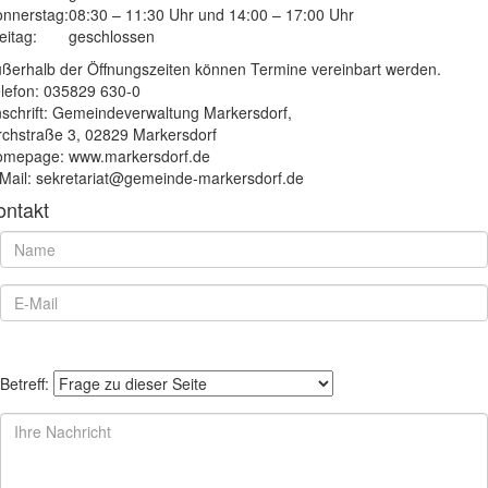
nnerstag:
08:30 – 11:30 Uhr und 14:00 – 17:00 Uhr
eitag:
geschlossen
ßerhalb der Öffnungszeiten können Termine vereinbart werden.
lefon: 035829 630-0
schrift: Gemeindeverwaltung Markersdorf,
rchstraße 3, 02829 Markersdorf
mepage: www.markersdorf.de
Mail: sekretariat@gemeinde-markersdorf.de
ontakt
Betreff: