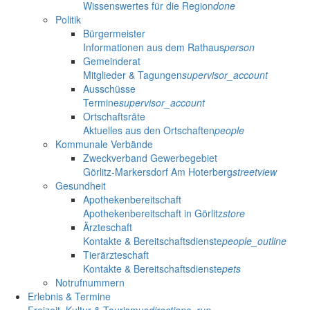
Wissenswertes für die Region
done
Politik
Bürgermeister
Informationen aus dem Rathaus
person
Gemeinderat
Mitglieder & Tagungen
supervisor_account
Ausschüsse
Termine
supervisor_account
Ortschaftsräte
Aktuelles aus den Ortschaften
people
Kommunale Verbände
Zweckverband Gewerbegebiet
Görlitz-Markersdorf Am Hoterberg
streetview
Gesundheit
Apothekenbereitschaft
Apothekenbereitschaft in Görlitz
store
Ärzteschaft
Kontakte & Bereitschaftsdienste
people_outline
Tierärzteschaft
Kontakte & Bereitschaftsdienste
pets
Notrufnummern
Erlebnis & Termine