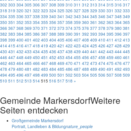
302
303
304
305
306
307
308
309
310
311
312
313
314
315
316
317
318
319
320
321
322
323
324
325
326
327
328
329
330
331
332
333
334
335
336
337
338
339
340
341
342
343
344
345
346
347
348
349
350
351
352
353
354
355
356
357
358
359
360
361
362
363
364
365
366
367
368
369
370
371
372
373
374
375
376
377
378
379
380
381
382
383
384
385
386
387
388
389
390
391
392
393
394
395
396
397
398
399
400
401
402
403
404
405
406
407
408
409
410
411
412
413
414
415
416
417
418
419
420
421
422
423
424
425
426
427
428
429
430
431
432
433
434
435
436
437
438
439
440
441
442
443
444
445
446
447
448
449
450
451
452
453
454
455
456
457
458
459
460
461
462
463
464
465
466
467
468
469
470
471
472
473
474
475
476
477
478
479
480
481
482
483
484
485
486
487
488
489
490
491
492
493
494
495
496
497
498
499
500
501
502
503
504
505
506
507
508
509
510
511
512
513
514
515
516
517
518
»
Gemeinde Markersdorf
Weitere
Seiten entdecken
Großgemeinde Markersdorf
Portrait, Landleben & Bildung
nature_people