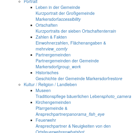
Portrait
Leben in der Gemeinde
Kurzportrait der Großgemeinde
Markersdorf
accessibility
Ortschaften
Kurzportraits der sieben Ortschaften
terrain
Zahlen & Fakten
Einwohnerzahlen, Flächenangaben &
mehr
view_comfy
Partnergemeinden
Partnergemeinden der Gemeinde
Markersdorf
group_work
Historisches
Geschichte der Gemeinde Markersdorf
restore
Kultur / Religion / Landleben
Museen
Traditionspflege bäuerlichen Lebens
photo_camera
Kirchengemeinden
Pfarrgemeinde &
Ansprechpartner
panorama_fish_eye
Feuerwehr
Ansprechpartner & Neuigkeiten von den
Ortsfeuerwehren
whatshot