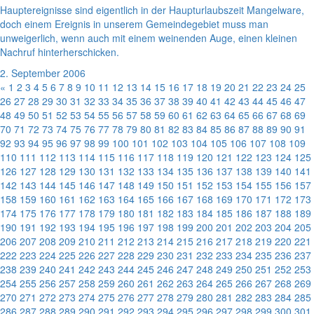
Hauptereignisse sind eigentlich in der Haupturlaubszeit Mangelware,
doch einem Ereignis in unserem Gemeindegebiet muss man
unweigerlich, wenn auch mit einem weinenden Auge, einen kleinen
Nachruf hinterherschicken.
2. September 2006
«
1
2
3
4
5
6
7
8
9
10
11
12
13
14
15
16
17
18
19
20
21
22
23
24
25
26
27
28
29
30
31
32
33
34
35
36
37
38
39
40
41
42
43
44
45
46
47
48
49
50
51
52
53
54
55
56
57
58
59
60
61
62
63
64
65
66
67
68
69
70
71
72
73
74
75
76
77
78
79
80
81
82
83
84
85
86
87
88
89
90
91
92
93
94
95
96
97
98
99
100
101
102
103
104
105
106
107
108
109
110
111
112
113
114
115
116
117
118
119
120
121
122
123
124
125
126
127
128
129
130
131
132
133
134
135
136
137
138
139
140
141
142
143
144
145
146
147
148
149
150
151
152
153
154
155
156
157
158
159
160
161
162
163
164
165
166
167
168
169
170
171
172
173
174
175
176
177
178
179
180
181
182
183
184
185
186
187
188
189
190
191
192
193
194
195
196
197
198
199
200
201
202
203
204
205
206
207
208
209
210
211
212
213
214
215
216
217
218
219
220
221
222
223
224
225
226
227
228
229
230
231
232
233
234
235
236
237
238
239
240
241
242
243
244
245
246
247
248
249
250
251
252
253
254
255
256
257
258
259
260
261
262
263
264
265
266
267
268
269
270
271
272
273
274
275
276
277
278
279
280
281
282
283
284
285
286
287
288
289
290
291
292
293
294
295
296
297
298
299
300
301