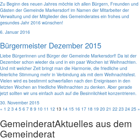
Zu Beginn des neuen Jahres möchte ich allen Bürgern, Freunden und
Gästen der Gemeinde Markersdorf im Namen der Mitarbeiter der
Verwaltung und der Mitglieder des Gemeinderates ein frohes und
gesundes Jahr 2016 wünschen!
6. Januar 2016
Bürgermeister Dezember 2015
Liebe Bürgerinnen und Bürger der Gemeinde Markersdorf! Da ist der
Dezember schon wieder da und in ein paar Wochen ist Weihnachten.
Und mit welcher Zeit bringt man die Harmonie, die friedliche und
feierliche Stimmung mehr in Verbindung als mit dem Weihnachtsfest.
Vielen wird es bestimmt schwerfallen nach den Ereignissen in den
letzten Wochen an friedliche Weihnachten zu denken. Aber gerade
jetzt sollten wir uns einfach auch auf die Besinnlichkeit konzentrieren.
30. November 2015
«
1
2
3
4
5
6
7
8
9
10
11
12
13
14
15
16
17
18
19
20
21
22
23
24
25
»
Gemeinderat
Aktuelles aus dem
Gemeinderat