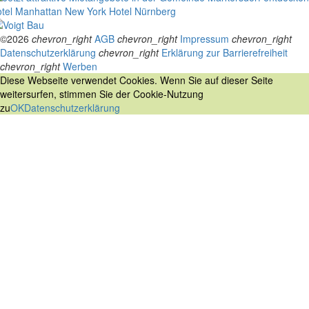
tel Manhattan New York
Hotel Nürnberg
©2026
chevron_right
AGB
chevron_right
Impressum
chevron_right
Datenschutzerklärung
chevron_right
Erklärung zur Barrierefreiheit
chevron_right
Werben
Diese Webseite verwendet Cookies. Wenn Sie auf dieser Seite
weitersurfen, stimmen Sie der Cookie-Nutzung
zu
OK
Datenschutzerklärung