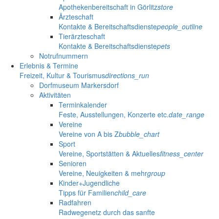
Apothekenbereitschaft in Görlitz
store
Ärzteschaft
Kontakte & Bereitschaftsdienste
people_outline
Tierärzteschaft
Kontakte & Bereitschaftsdienste
pets
Notrufnummern
Erlebnis & Termine
Freizeit, Kultur & Tourismus
directions_run
Dorfmuseum Markersdorf
Aktivitäten
Terminkalender
Feste, Ausstellungen, Konzerte etc.
date_range
Vereine
Vereine von A bis Z
bubble_chart
Sport
Vereine, Sportstätten & Aktuelles
fitness_center
Senioren
Vereine, Neuigkeiten & mehr
group
Kinder+Jugendliche
Tipps für Familien
child_care
Radfahren
Radwegenetz durch das sanfte