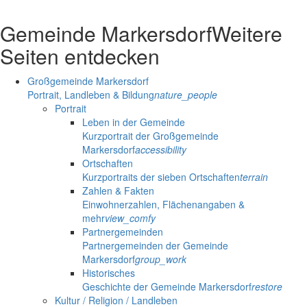
Gemeinde Markersdorf
Weitere
Seiten entdecken
Großgemeinde Markersdorf
Portrait, Landleben & Bildung
nature_people
Portrait
Leben in der Gemeinde
Kurzportrait der Großgemeinde
Markersdorf
accessibility
Ortschaften
Kurzportraits der sieben Ortschaften
terrain
Zahlen & Fakten
Einwohnerzahlen, Flächenangaben &
mehr
view_comfy
Partnergemeinden
Partnergemeinden der Gemeinde
Markersdorf
group_work
Historisches
Geschichte der Gemeinde Markersdorf
restore
Kultur / Religion / Landleben