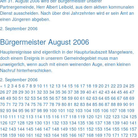
Am 31. August 2006 wird der Bürgermeister unserer
Partnergemeinde, Herr Albert Leibold, aus dem aktiven kommunalen
Dienst ausscheiden. Nach über drei Jahrzehnten wird er sein Amt an
einen Jüngeren abgeben.
2. September 2006
Bürgermeister August 2006
Hauptereignisse sind eigentlich in der Haupturlaubszeit Mangelware,
doch einem Ereignis in unserem Gemeindegebiet muss man
unweigerlich, wenn auch mit einem weinenden Auge, einen kleinen
Nachruf hinterherschicken.
2. September 2006
«
1
2
3
4
5
6
7
8
9
10
11
12
13
14
15
16
17
18
19
20
21
22
23
24
25
26
27
28
29
30
31
32
33
34
35
36
37
38
39
40
41
42
43
44
45
46
47
48
49
50
51
52
53
54
55
56
57
58
59
60
61
62
63
64
65
66
67
68
69
70
71
72
73
74
75
76
77
78
79
80
81
82
83
84
85
86
87
88
89
90
91
92
93
94
95
96
97
98
99
100
101
102
103
104
105
106
107
108
109
110
111
112
113
114
115
116
117
118
119
120
121
122
123
124
125
126
127
128
129
130
131
132
133
134
135
136
137
138
139
140
141
142
143
144
145
146
147
148
149
150
151
152
153
154
155
156
157
158
159
160
161
162
163
164
165
166
167
168
169
170
171
172
173