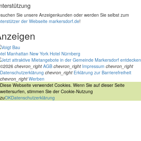
nterstützung
suchen Sie unsere Anzeigenkunden oder werden Sie selbst zum
terstützer der Webseite markersdorf.de
!
Anzeigen
tel Manhattan New York
Hotel Nürnberg
©2026
chevron_right
AGB
chevron_right
Impressum
chevron_right
Datenschutzerklärung
chevron_right
Erklärung zur Barrierefreiheit
chevron_right
Werben
Diese Webseite verwendet Cookies. Wenn Sie auf dieser Seite
weitersurfen, stimmen Sie der Cookie-Nutzung
zu
OK
Datenschutzerklärung