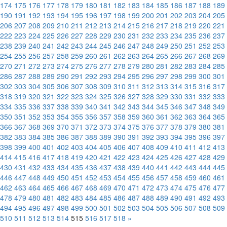
174
175
176
177
178
179
180
181
182
183
184
185
186
187
188
189
190
191
192
193
194
195
196
197
198
199
200
201
202
203
204
205
206
207
208
209
210
211
212
213
214
215
216
217
218
219
220
221
222
223
224
225
226
227
228
229
230
231
232
233
234
235
236
237
238
239
240
241
242
243
244
245
246
247
248
249
250
251
252
253
254
255
256
257
258
259
260
261
262
263
264
265
266
267
268
269
270
271
272
273
274
275
276
277
278
279
280
281
282
283
284
285
286
287
288
289
290
291
292
293
294
295
296
297
298
299
300
301
302
303
304
305
306
307
308
309
310
311
312
313
314
315
316
317
318
319
320
321
322
323
324
325
326
327
328
329
330
331
332
333
334
335
336
337
338
339
340
341
342
343
344
345
346
347
348
349
350
351
352
353
354
355
356
357
358
359
360
361
362
363
364
365
366
367
368
369
370
371
372
373
374
375
376
377
378
379
380
381
382
383
384
385
386
387
388
389
390
391
392
393
394
395
396
397
398
399
400
401
402
403
404
405
406
407
408
409
410
411
412
413
414
415
416
417
418
419
420
421
422
423
424
425
426
427
428
429
430
431
432
433
434
435
436
437
438
439
440
441
442
443
444
445
446
447
448
449
450
451
452
453
454
455
456
457
458
459
460
461
462
463
464
465
466
467
468
469
470
471
472
473
474
475
476
477
478
479
480
481
482
483
484
485
486
487
488
489
490
491
492
493
494
495
496
497
498
499
500
501
502
503
504
505
506
507
508
509
510
511
512
513
514
515
516
517
518
»