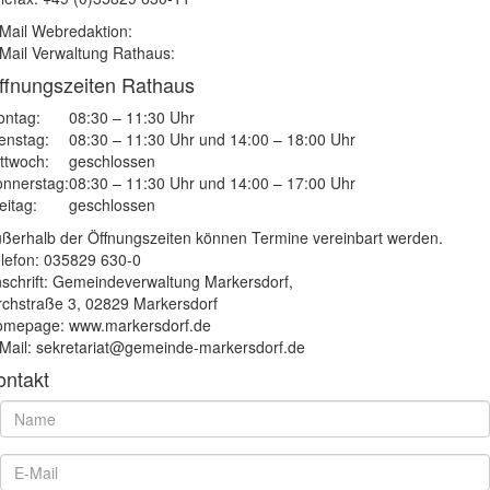
Mail Webredaktion:
Mail Verwaltung Rathaus:
ffnungszeiten Rathaus
ntag:
08:30 – 11:30 Uhr
enstag:
08:30 – 11:30 Uhr und 14:00 – 18:00 Uhr
ttwoch:
geschlossen
nnerstag:
08:30 – 11:30 Uhr und 14:00 – 17:00 Uhr
eitag:
geschlossen
ßerhalb der Öffnungszeiten können Termine vereinbart werden.
lefon: 035829 630-0
schrift: Gemeindeverwaltung Markersdorf,
rchstraße 3, 02829 Markersdorf
mepage: www.markersdorf.de
Mail: sekretariat@gemeinde-markersdorf.de
ontakt