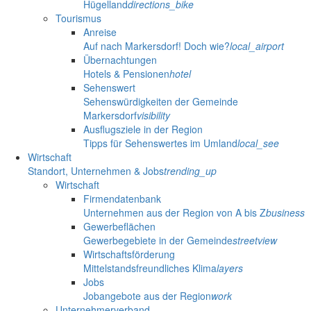
Hügelland
directions_bike
Tourismus
Anreise
Auf nach Markersdorf! Doch wie?
local_airport
Übernachtungen
Hotels & Pensionen
hotel
Sehenswert
Sehenswürdigkeiten der Gemeinde
Markersdorf
visibility
Ausflugsziele in der Region
Tipps für Sehenswertes im Umland
local_see
Wirtschaft
Standort, Unternehmen & Jobs
trending_up
Wirtschaft
Firmendatenbank
Unternehmen aus der Region von A bis Z
business
Gewerbeflächen
Gewerbegebiete in der Gemeinde
streetview
Wirtschaftsförderung
Mittelstandsfreundliches Klima
layers
Jobs
Jobangebote aus der Region
work
Unternehmerverband