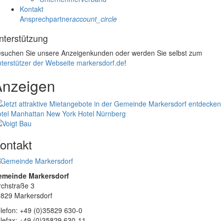
Kontakt
Ansprechpartner
account_circle
nterstützung
suchen Sie unsere Anzeigenkunden oder werden Sie selbst zum
terstützer der Webseite markersdorf.de
!
Anzeigen
tel Manhattan New York
Hotel Nürnberg
ontakt
emeinde Markersdorf
rchstraße 3
829 Markersdorf
lefon: +49 (0)35829 630-0
lefax: +49 (0)35829 630-11