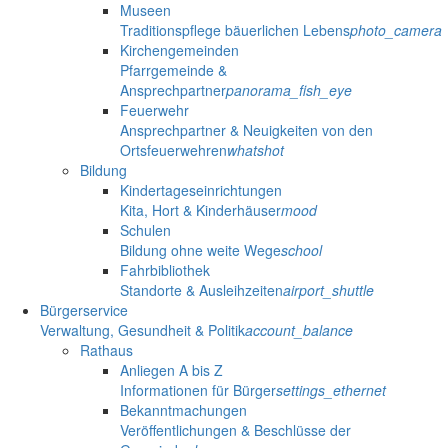
Museen
Traditionspflege bäuerlichen Lebens
photo_camera
Kirchengemeinden
Pfarrgemeinde &
Ansprechpartner
panorama_fish_eye
Feuerwehr
Ansprechpartner & Neuigkeiten von den
Ortsfeuerwehren
whatshot
Bildung
Kindertageseinrichtungen
Kita, Hort & Kinderhäuser
mood
Schulen
Bildung ohne weite Wege
school
Fahrbibliothek
Standorte & Ausleihzeiten
airport_shuttle
Bürgerservice
Verwaltung, Gesundheit & Politik
account_balance
Rathaus
Anliegen A bis Z
Informationen für Bürger
settings_ethernet
Bekanntmachungen
Veröffentlichungen & Beschlüsse der