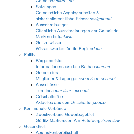
Gemeinde
alarm_on
Satzungen
Gemeindliche Angelegenheiten &
sicherheitsrechtliche Erlasse
assignment
Ausschreibungen
Öffentliche Ausschreibungen der Gemeinde
Markersdorf
publish
Gut zu wissen
Wissenswertes für die Region
done
Politik
Bürgermeister
Informationen aus dem Rathaus
person
Gemeinderat
Mitglieder & Tagungen
supervisor_account
Ausschüsse
Termine
supervisor_account
Ortschaftsräte
Aktuelles aus den Ortschaften
people
Kommunale Verbände
Zweckverband Gewerbegebiet
Görlitz-Markersdorf Am Hoterberg
streetview
Gesundheit
Apothekenbereitschaft