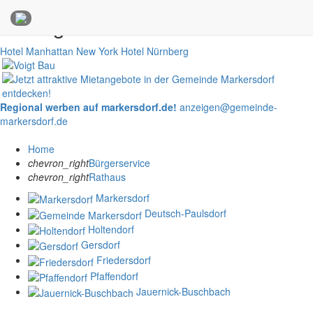
Anzeigen
Hotel Manhattan New York
Hotel Nürnberg
Regional werben auf markersdorf.de!
anzeigen@gemeinde-
markersdorf.de
Home
chevron_right
Bürgerservice
chevron_right
Rathaus
Markersdorf
Deutsch-Paulsdorf
Holtendorf
Gersdorf
Friedersdorf
Pfaffendorf
Jauernick-Buschbach