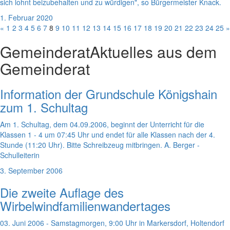
sich lohnt beizubehalten und zu würdigen", so Bürgermeister Knack.
1. Februar 2020
«
1
2
3
4
5
6
7
8
9
10
11
12
13
14
15
16
17
18
19
20
21
22
23
24
25
»
Gemeinderat
Aktuelles aus dem
Gemeinderat
Information der Grundschule Königshain
zum 1. Schultag
Am 1. Schultag, dem 04.09.2006, beginnt der Unterricht für die
Klassen 1 - 4 um 07:45 Uhr und endet für alle Klassen nach der 4.
Stunde (11:20 Uhr). Bitte Schreibzeug mitbringen. A. Berger -
Schulleiterin
3. September 2006
Die zweite Auflage des
Wirbelwindfamilienwandertages
03. Juni 2006 - Samstagmorgen, 9:00 Uhr in Markersdorf, Holtendorf