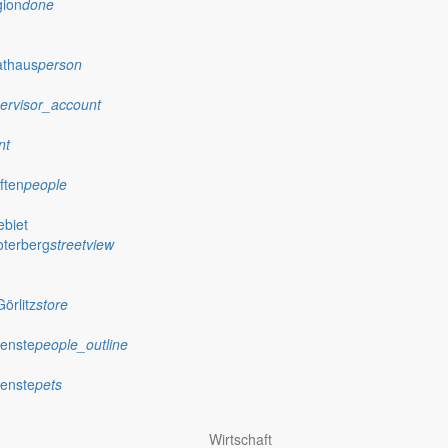
gion
done
athaus
person
ervisor_account
nt
ften
people
biet
oterberg
streetview
örlitz
store
ienste
people_outline
ienste
pets
Wirtschaft