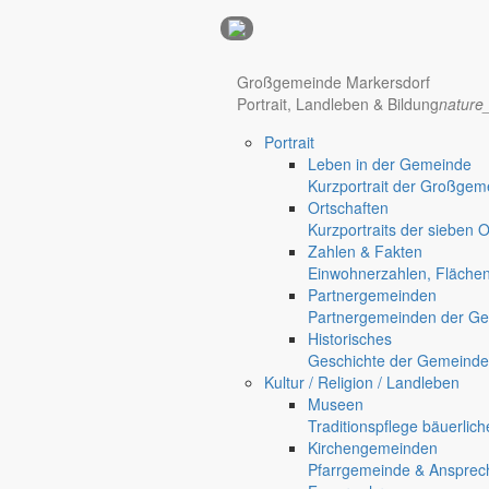
Anzeigen
Großgemeinde Markersdorf
Portrait, Landleben & Bildung
nature
Hotel Manhattan New York
Hotel Nürnberg
Portrait
Regional werben auf markersdorf.de!
anzeigen@gemeinde-markers
Leben in der Gemeinde
Kurzportrait der Großgem
Home
Ortschaften
chevron_right
Bürgerservice
Kurzportraits der sieben 
chevron_right
Rathaus
Zahlen & Fakten
Einwohnerzahlen, Fläche
Partnergemeinden
Partnergemeinden der Ge
Historisches
Geschichte der Gemeinde
Kultur / Religion / Landleben
Museen
Traditionspflege bäuerlic
Kirchengemeinden
Pfarrgemeinde & Ansprec