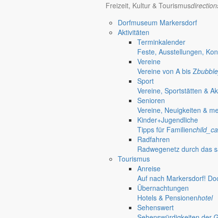
Freizeit, Kultur & Tourismus
directio
Dorfmuseum Markersdorf
Aktivitäten
Terminkalender
Feste, Ausstellungen, Kon
Vereine
Vereine von A bis Z
bubble
Sport
Vereine, Sportstätten & Ak
Senioren
Vereine, Neuigkeiten & m
Kinder+Jugendliche
Tipps für Familien
child_ca
Radfahren
Radwegenetz durch das s
Tourismus
Anreise
Markersdorf
Auf nach Markersdorf! Do
Deutsch-Paulsdorf
Übernachtungen
Holtendorf
Hotels & Pensionen
hotel
Sehenswert
Sehenswürdigkeiten der 