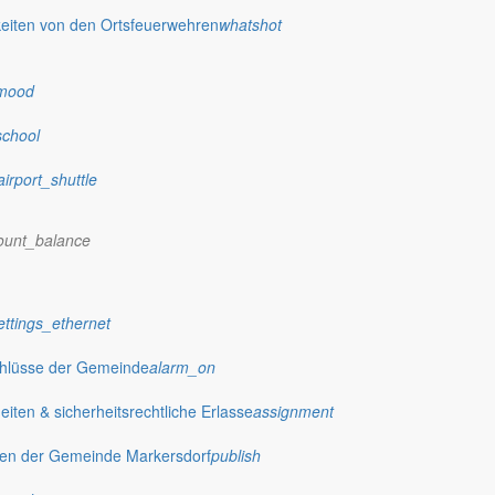
eiten von den Ortsfeuerwehren
whatshot
mood
school
airport_shuttle
ount_balance
ettings_ethernet
chlüsse der Gemeinde
alarm_on
ten & sicherheitsrechtliche Erlasse
assignment
gen der Gemeinde Markersdorf
publish