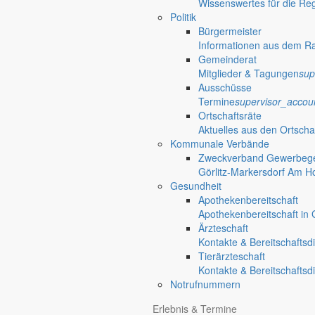
Wissenswertes für die Re
Politik
Bürgermeister
Informationen aus dem R
Gemeinderat
Mitglieder & Tagungen
sup
Ausschüsse
Termine
supervisor_accou
Ortschaftsräte
Aktuelles aus den Ortscha
Kommunale Verbände
Zweckverband Gewerbege
Görlitz-Markersdorf Am H
Gesundheit
Apothekenbereitschaft
Apothekenbereitschaft in G
Ärzteschaft
Kontakte & Bereitschaftsd
Tierärzteschaft
Kontakte & Bereitschaftsd
Notrufnummern
Erlebnis & Termine