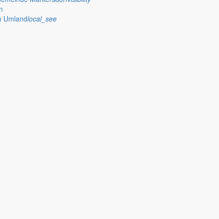
n
im Umland
local_see