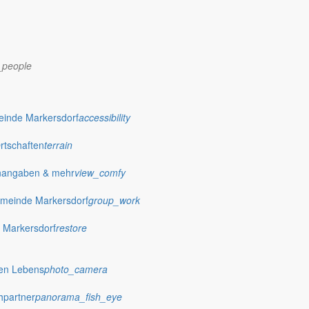
_people
dorf.de
einde Markersdorf
accessibility
Ortschaften
terrain
nangaben & mehr
view_comfy
meinde Markersdorf
group_work
 Markersdorf
restore
hen Lebens
photo_camera
hpartner
panorama_fish_eye