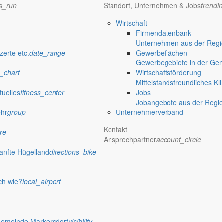
ns_run
Standort, Unternehmen & Jobs
trendi
Wirtschaft
Firmendatenbank
Unternehmen aus der Regio
zerte etc.
date_range
Gewerbeflächen
Gewerbegebiete in der Ge
_chart
Wirtschaftsförderung
Mittelstandsfreundliches Kl
tuelles
fitness_center
Jobs
Jobangebote aus der Regi
ehr
group
Unternehmerverband
Kontakt
re
Ansprechpartner
account_circle
anfte Hügelland
directions_bike
ch wie?
local_airport
Gemeinde Markersdorf
visibility