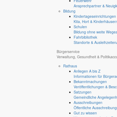
Feuerwehr
Ansprechpartner & Neuigk
Bildung
Kindertageseinrichtungen
Kita, Hort & Kinderhäuser
Schulen
Bildung ohne weite Wege
Fahrbibliothek
Standorte & Ausleihzeiten
Bürgerservice
Verwaltung, Gesundheit & Politik
acc
Rathaus
Anliegen A bis Z
Informationen für Bürger
s
Bekanntmachungen
Veröffentlichungen & Bes
Satzungen
Gemeindliche Angelegenhei
Ausschreibungen
Öffentliche Ausschreibun
Gut zu wissen