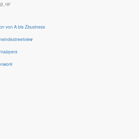
ng_up
n von A bis Z
business
meinde
streetview
ima
layers
on
work