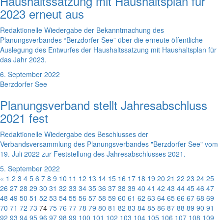
Haushaltssatzung mit Haushaltsplan für
2023 erneut aus
Redaktionelle Wiedergabe der Bekanntmachung des
Planungsverbandes “Berzdorfer See” über die erneute öffentliche
Auslegung des Entwurfes der Haushaltssatzung mit Haushaltsplan für
das Jahr 2023.
6. September 2022
Berzdorfer See
Planungsverband stellt Jahresabschluss
2021 fest
Redaktionelle Wiedergabe des Beschlusses der
Verbandsversammlung des Planungsverbandes "Berzdorfer See" vom
19. Juli 2022 zur Feststellung des Jahresabschlusses 2021.
5. September 2022
«
1
2
3
4
5
6
7
8
9
10
11
12
13
14
15
16
17
18
19
20
21
22
23
24
25
26
27
28
29
30
31
32
33
34
35
36
37
38
39
40
41
42
43
44
45
46
47
48
49
50
51
52
53
54
55
56
57
58
59
60
61
62
63
64
65
66
67
68
69
70
71
72
73
74
75
76
77
78
79
80
81
82
83
84
85
86
87
88
89
90
91
92
93
94
95
96
97
98
99
100
101
102
103
104
105
106
107
108
109