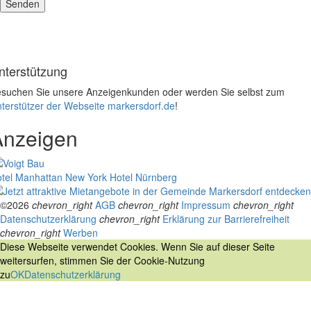
nterstützung
suchen Sie unsere Anzeigenkunden oder werden Sie selbst zum
terstützer der Webseite markersdorf.de
!
Anzeigen
tel Manhattan New York
Hotel Nürnberg
©2026
chevron_right
AGB
chevron_right
Impressum
chevron_right
Datenschutzerklärung
chevron_right
Erklärung zur Barrierefreiheit
chevron_right
Werben
Diese Webseite verwendet Cookies. Wenn Sie auf dieser Seite
weitersurfen, stimmen Sie der Cookie-Nutzung
zu
OK
Datenschutzerklärung