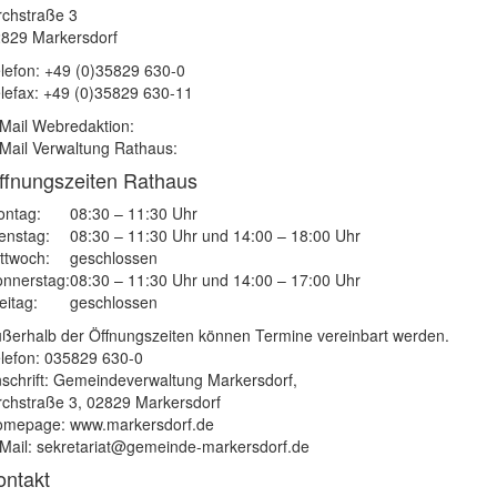
rchstraße 3
829 Markersdorf
lefon: +49 (0)35829 630-0
lefax: +49 (0)35829 630-11
Mail Webredaktion:
Mail Verwaltung Rathaus:
ffnungszeiten Rathaus
ntag:
08:30 – 11:30 Uhr
enstag:
08:30 – 11:30 Uhr und 14:00 – 18:00 Uhr
ttwoch:
geschlossen
nnerstag:
08:30 – 11:30 Uhr und 14:00 – 17:00 Uhr
eitag:
geschlossen
ßerhalb der Öffnungszeiten können Termine vereinbart werden.
lefon: 035829 630-0
schrift: Gemeindeverwaltung Markersdorf,
rchstraße 3, 02829 Markersdorf
mepage: www.markersdorf.de
Mail: sekretariat@gemeinde-markersdorf.de
ontakt