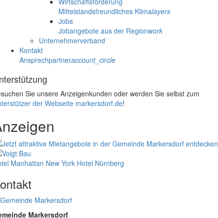
Wirtschaftsförderung
Mittelstandsfreundliches Klima
layers
Jobs
Jobangebote aus der Region
work
Unternehmerverband
Kontakt
Ansprechpartner
account_circle
nterstützung
suchen Sie unsere Anzeigenkunden oder werden Sie selbst zum
terstützer der Webseite markersdorf.de
!
Anzeigen
tel Manhattan New York
Hotel Nürnberg
ontakt
emeinde Markersdorf