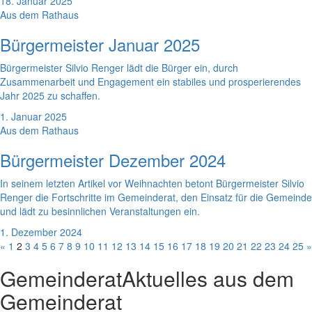
18. Januar 2025
Aus dem Rathaus
Bürgermeister Januar 2025
Bürgermeister Silvio Renger lädt die Bürger ein, durch
Zusammenarbeit und Engagement ein stabiles und prosperierendes
Jahr 2025 zu schaffen.
1. Januar 2025
Aus dem Rathaus
Bürgermeister Dezember 2024
In seinem letzten Artikel vor Weihnachten betont Bürgermeister Silvio
Renger die Fortschritte im Gemeinderat, den Einsatz für die Gemeinde
und lädt zu besinnlichen Veranstaltungen ein.
1. Dezember 2024
«
1
2
3
4
5
6
7
8
9
10
11
12
13
14
15
16
17
18
19
20
21
22
23
24
25
»
Gemeinderat
Aktuelles aus dem
Gemeinderat