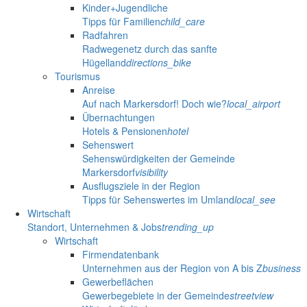
Kinder+Jugendliche
Tipps für Familien
child_care
Radfahren
Radwegenetz durch das sanfte
Hügelland
directions_bike
Tourismus
Anreise
Auf nach Markersdorf! Doch wie?
local_airport
Übernachtungen
Hotels & Pensionen
hotel
Sehenswert
Sehenswürdigkeiten der Gemeinde
Markersdorf
visibility
Ausflugsziele in der Region
Tipps für Sehenswertes im Umland
local_see
Wirtschaft
Standort, Unternehmen & Jobs
trending_up
Wirtschaft
Firmendatenbank
Unternehmen aus der Region von A bis Z
business
Gewerbeflächen
Gewerbegebiete in der Gemeinde
streetview