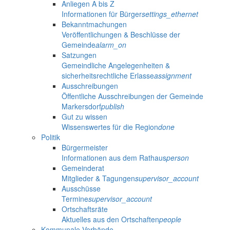
Anliegen A bis Z
Informationen für Bürger
settings_ethernet
Bekanntmachungen
Veröffentlichungen & Beschlüsse der
Gemeinde
alarm_on
Satzungen
Gemeindliche Angelegenheiten &
sicherheitsrechtliche Erlasse
assignment
Ausschreibungen
Öffentliche Ausschreibungen der Gemeinde
Markersdorf
publish
Gut zu wissen
Wissenswertes für die Region
done
Politik
Bürgermeister
Informationen aus dem Rathaus
person
Gemeinderat
Mitglieder & Tagungen
supervisor_account
Ausschüsse
Termine
supervisor_account
Ortschaftsräte
Aktuelles aus den Ortschaften
people
Kommunale Verbände