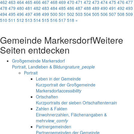
462
463
464
465
466
467
468
469
470
471
472
473
474
475
476
477
478
479
480
481
482
483
484
485
486
487
488
489
490
491
492
493
494
495
496
497
498
499
500
501
502
503
504
505
506
507
508
509
510
511
512
513
514
515
516
517
518
»
Gemeinde Markersdorf
Weitere
Seiten entdecken
Großgemeinde Markersdorf
Portrait, Landleben & Bildung
nature_people
Portrait
Leben in der Gemeinde
Kurzportrait der Großgemeinde
Markersdorf
accessibility
Ortschaften
Kurzportraits der sieben Ortschaften
terrain
Zahlen & Fakten
Einwohnerzahlen, Flächenangaben &
mehr
view_comfy
Partnergemeinden
Partnergemeinden der Gemeinde