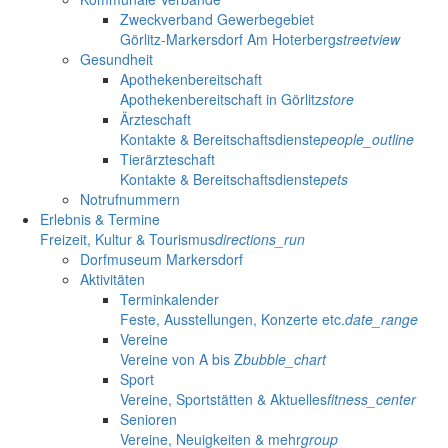
Zweckverband Gewerbegebiet
Görlitz-Markersdorf Am Hoterberg
streetview
Gesundheit
Apothekenbereitschaft
Apothekenbereitschaft in Görlitz
store
Ärzteschaft
Kontakte & Bereitschaftsdienste
people_outline
Tierärzteschaft
Kontakte & Bereitschaftsdienste
pets
Notrufnummern
Erlebnis & Termine
Freizeit, Kultur & Tourismus
directions_run
Dorfmuseum Markersdorf
Aktivitäten
Terminkalender
Feste, Ausstellungen, Konzerte etc.
date_range
Vereine
Vereine von A bis Z
bubble_chart
Sport
Vereine, Sportstätten & Aktuelles
fitness_center
Senioren
Vereine, Neuigkeiten & mehr
group