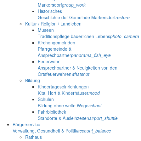
Markersdorf
group_work
Historisches
Geschichte der Gemeinde Markersdorf
restore
Kultur / Religion / Landleben
Museen
Traditionspflege bäuerlichen Lebens
photo_camera
Kirchengemeinden
Pfarrgemeinde &
Ansprechpartner
panorama_fish_eye
Feuerwehr
Ansprechpartner & Neuigkeiten von den
Ortsfeuerwehren
whatshot
Bildung
Kindertageseinrichtungen
Kita, Hort & Kinderhäuser
mood
Schulen
Bildung ohne weite Wege
school
Fahrbibliothek
Standorte & Ausleihzeiten
airport_shuttle
Bürgerservice
Verwaltung, Gesundheit & Politik
account_balance
Rathaus