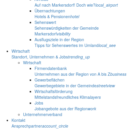
Auf nach Markersdorf! Doch wie?
local_airport
Übernachtungen
Hotels & Pensionen
hotel
Sehenswert
Sehenswürdigkeiten der Gemeinde
Markersdorf
visibility
Ausflugsziele in der Region
Tipps für Sehenswertes im Umland
local_see
Wirtschaft
Standort, Unternehmen & Jobs
trending_up
Wirtschaft
Firmendatenbank
Unternehmen aus der Region von A bis Z
business
Gewerbeflächen
Gewerbegebiete in der Gemeinde
streetview
Wirtschaftsförderung
Mittelstandsfreundliches Klima
layers
Jobs
Jobangebote aus der Region
work
Unternehmerverband
Kontakt
Ansprechpartner
account_circle