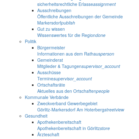
sicherheitsrechtliche Erlasse
assignment
Ausschreibungen
Öffentliche Ausschreibungen der Gemeinde
Markersdorf
publish
Gut zu wissen
Wissenswertes für die Region
done
Politik
Bürgermeister
Informationen aus dem Rathaus
person
Gemeinderat
Mitglieder & Tagungen
supervisor_account
Ausschüsse
Termine
supervisor_account
Ortschaftsräte
Aktuelles aus den Ortschaften
people
Kommunale Verbände
Zweckverband Gewerbegebiet
Görlitz-Markersdorf Am Hoterberg
streetview
Gesundheit
Apothekenbereitschaft
Apothekenbereitschaft in Görlitz
store
Ärzteschaft