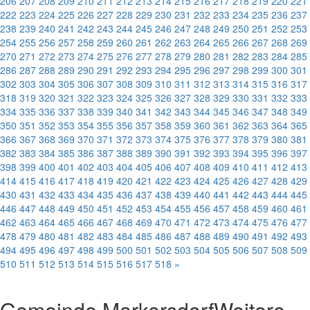
206
207
208
209
210
211
212
213
214
215
216
217
218
219
220
221
222
223
224
225
226
227
228
229
230
231
232
233
234
235
236
237
238
239
240
241
242
243
244
245
246
247
248
249
250
251
252
253
254
255
256
257
258
259
260
261
262
263
264
265
266
267
268
269
270
271
272
273
274
275
276
277
278
279
280
281
282
283
284
285
286
287
288
289
290
291
292
293
294
295
296
297
298
299
300
301
302
303
304
305
306
307
308
309
310
311
312
313
314
315
316
317
318
319
320
321
322
323
324
325
326
327
328
329
330
331
332
333
334
335
336
337
338
339
340
341
342
343
344
345
346
347
348
349
350
351
352
353
354
355
356
357
358
359
360
361
362
363
364
365
366
367
368
369
370
371
372
373
374
375
376
377
378
379
380
381
382
383
384
385
386
387
388
389
390
391
392
393
394
395
396
397
398
399
400
401
402
403
404
405
406
407
408
409
410
411
412
413
414
415
416
417
418
419
420
421
422
423
424
425
426
427
428
429
430
431
432
433
434
435
436
437
438
439
440
441
442
443
444
445
446
447
448
449
450
451
452
453
454
455
456
457
458
459
460
461
462
463
464
465
466
467
468
469
470
471
472
473
474
475
476
477
478
479
480
481
482
483
484
485
486
487
488
489
490
491
492
493
494
495
496
497
498
499
500
501
502
503
504
505
506
507
508
509
510
511
512
513
514
515
516
517
518
»
Gemeinde Markersdorf
Weitere