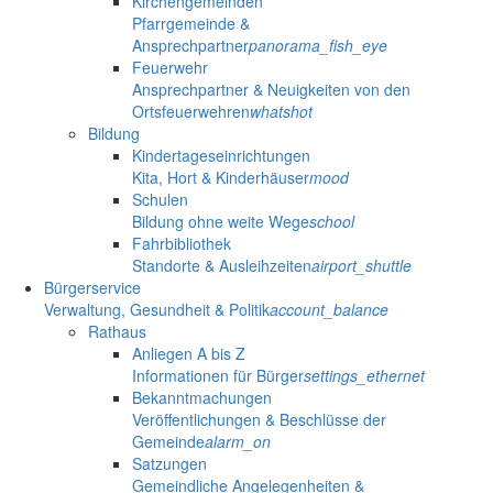
Kirchengemeinden
Pfarrgemeinde &
Ansprechpartner
panorama_fish_eye
Feuerwehr
Ansprechpartner & Neuigkeiten von den
Ortsfeuerwehren
whatshot
Bildung
Kindertageseinrichtungen
Kita, Hort & Kinderhäuser
mood
Schulen
Bildung ohne weite Wege
school
Fahrbibliothek
Standorte & Ausleihzeiten
airport_shuttle
Bürgerservice
Verwaltung, Gesundheit & Politik
account_balance
Rathaus
Anliegen A bis Z
Informationen für Bürger
settings_ethernet
Bekanntmachungen
Veröffentlichungen & Beschlüsse der
Gemeinde
alarm_on
Satzungen
Gemeindliche Angelegenheiten &