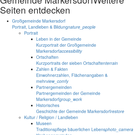
Seiten entdecken
Großgemeinde Markersdorf
Portrait, Landleben & Bildung
nature_people
Portrait
Leben in der Gemeinde
Kurzportrait der Großgemeinde
Markersdorf
accessibility
Ortschaften
Kurzportraits der sieben Ortschaften
terrain
Zahlen & Fakten
Einwohnerzahlen, Flächenangaben &
mehr
view_comfy
Partnergemeinden
Partnergemeinden der Gemeinde
Markersdorf
group_work
Historisches
Geschichte der Gemeinde Markersdorf
restore
Kultur / Religion / Landleben
Museen
Traditionspflege bäuerlichen Lebens
photo_camera