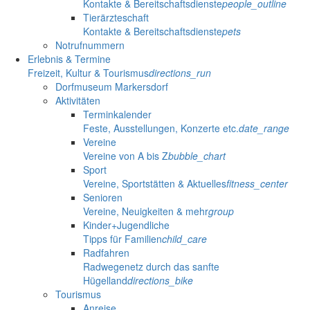
Kontakte & Bereitschaftsdienste
people_outline
Tierärzteschaft
Kontakte & Bereitschaftsdienste
pets
Notrufnummern
Erlebnis & Termine
Freizeit, Kultur & Tourismus
directions_run
Dorfmuseum Markersdorf
Aktivitäten
Terminkalender
Feste, Ausstellungen, Konzerte etc.
date_range
Vereine
Vereine von A bis Z
bubble_chart
Sport
Vereine, Sportstätten & Aktuelles
fitness_center
Senioren
Vereine, Neuigkeiten & mehr
group
Kinder+Jugendliche
Tipps für Familien
child_care
Radfahren
Radwegenetz durch das sanfte
Hügelland
directions_bike
Tourismus
Anreise