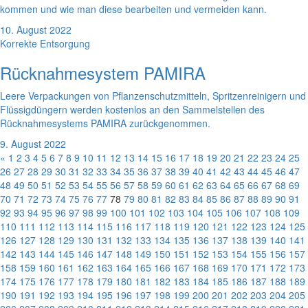
kommen und wie man diese bearbeiten und vermeiden kann.
10. August 2022
Korrekte Entsorgung
Rücknahmesystem PAMIRA
Leere Verpackungen von Pflanzenschutzmitteln, Spritzenreinigern und
Flüssigdüngern werden kostenlos an den Sammelstellen des
Rücknahmesystems PAMIRA zurückgenommen.
9. August 2022
«
1
2
3
4
5
6
7
8
9
10
11
12
13
14
15
16
17
18
19
20
21
22
23
24
25
26
27
28
29
30
31
32
33
34
35
36
37
38
39
40
41
42
43
44
45
46
47
48
49
50
51
52
53
54
55
56
57
58
59
60
61
62
63
64
65
66
67
68
69
70
71
72
73
74
75
76
77
78
79
80
81
82
83
84
85
86
87
88
89
90
91
92
93
94
95
96
97
98
99
100
101
102
103
104
105
106
107
108
109
110
111
112
113
114
115
116
117
118
119
120
121
122
123
124
125
126
127
128
129
130
131
132
133
134
135
136
137
138
139
140
141
142
143
144
145
146
147
148
149
150
151
152
153
154
155
156
157
158
159
160
161
162
163
164
165
166
167
168
169
170
171
172
173
174
175
176
177
178
179
180
181
182
183
184
185
186
187
188
189
190
191
192
193
194
195
196
197
198
199
200
201
202
203
204
205