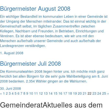
Bürgermeister August 2008
Ein wichtiger Bestandteil im kommunalen Leben in einer Gemeinde ist
der Umgang der Menschen miteinander. Das ist einmal wichtig in der
Gemeinschaft selbst, im täglichen Zusammentreffen zwischen
Kollegen, Nachbarn und Freunden, in Betrieben, Einrichtungen und
Vereinen. Es ist aber ebenso bedeutsam, wie wir uns mit den
Menschen außerhalb unserer Gemeinde und auch außerhalb der
Landesgrenzen verständigen.
1. August 2008
Bürgermeister Juli 2008
Die Kommunalwahlen 2008 liegen hinter uns. Ich möchte mich ganz
herzlich bei allen Bürgern für die sehr gute Wahlbeteiligung am 8. Juni
2008 bedanken. 2.354 Wähler gingen an die Wahlurnen.
30. Juni 2008
«
1
2
3
4
5
6
7
8
9
10
11
12
13
14
15
16
17
18
19
20
21
22
23
24
25
»
Gemeinderat
Aktuelles aus dem