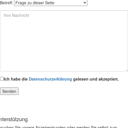
Betreff:
Ich habe die
Datenschutzerklärung
gelesen und akzeptiert.
nterstützung
suchen Sie unsere Anzeigenkunden oder werden Sie selbst zum