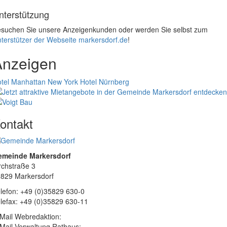
nterstützung
suchen Sie unsere Anzeigenkunden oder werden Sie selbst zum
terstützer der Webseite markersdorf.de
!
Anzeigen
tel Manhattan New York
Hotel Nürnberg
ontakt
emeinde Markersdorf
rchstraße 3
829 Markersdorf
lefon: +49 (0)35829 630-0
lefax: +49 (0)35829 630-11
Mail Webredaktion:
Mail Verwaltung Rathaus: