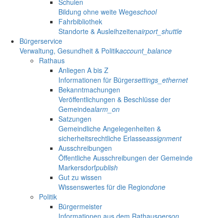
Schulen
Bildung ohne weite Wege
school
Fahrbibliothek
Standorte & Ausleihzeiten
airport_shuttle
Bürgerservice
Verwaltung, Gesundheit & Politik
account_balance
Rathaus
Anliegen A bis Z
Informationen für Bürger
settings_ethernet
Bekanntmachungen
Veröffentlichungen & Beschlüsse der
Gemeinde
alarm_on
Satzungen
Gemeindliche Angelegenheiten &
sicherheitsrechtliche Erlasse
assignment
Ausschreibungen
Öffentliche Ausschreibungen der Gemeinde
Markersdorf
publish
Gut zu wissen
Wissenswertes für die Region
done
Politik
Bürgermeister
Informationen aus dem Rathaus
person