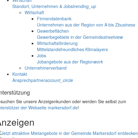
Wirtschaft
Standort, Unternehmen & Jobs
trending_up
Wirtschaft
Firmendatenbank
Unternehmen aus der Region von A bis Z
business
Gewerbeflächen
Gewerbegebiete in der Gemeinde
streetview
Wirtschaftsförderung
Mittelstandsfreundliches Klima
layers
Jobs
Jobangebote aus der Region
work
Unternehmerverband
Kontakt
Ansprechpartner
account_circle
nterstützung
suchen Sie unsere Anzeigenkunden oder werden Sie selbst zum
terstützer der Webseite markersdorf.de
!
Anzeigen