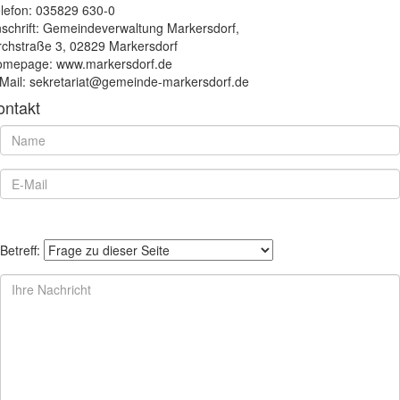
lefon: 035829 630-0
schrift: Gemeindeverwaltung Markersdorf,
rchstraße 3, 02829 Markersdorf
mepage: www.markersdorf.de
Mail: sekretariat@gemeinde-markersdorf.de
ontakt
Betreff: