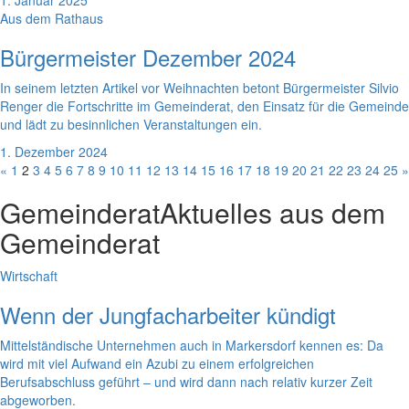
1. Januar 2025
Aus dem Rathaus
Bürgermeister Dezember 2024
In seinem letzten Artikel vor Weihnachten betont Bürgermeister Silvio
Renger die Fortschritte im Gemeinderat, den Einsatz für die Gemeinde
und lädt zu besinnlichen Veranstaltungen ein.
1. Dezember 2024
«
1
2
3
4
5
6
7
8
9
10
11
12
13
14
15
16
17
18
19
20
21
22
23
24
25
»
Gemeinderat
Aktuelles aus dem
Gemeinderat
Wirtschaft
Wenn der Jungfacharbeiter kündigt
Mittelständische Unternehmen auch in Markersdorf kennen es: Da
wird mit viel Aufwand ein Azubi zu einem erfolgreichen
Berufsabschluss geführt – und wird dann nach relativ kurzer Zeit
abgeworben.