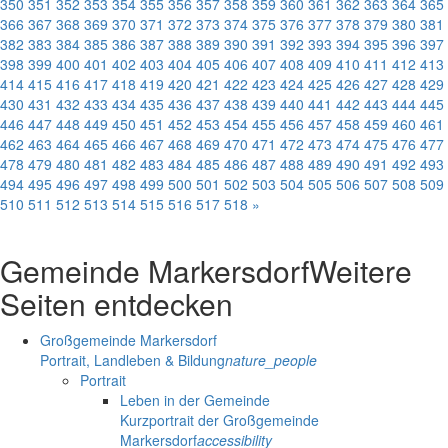
350
351
352
353
354
355
356
357
358
359
360
361
362
363
364
365
366
367
368
369
370
371
372
373
374
375
376
377
378
379
380
381
382
383
384
385
386
387
388
389
390
391
392
393
394
395
396
397
398
399
400
401
402
403
404
405
406
407
408
409
410
411
412
413
414
415
416
417
418
419
420
421
422
423
424
425
426
427
428
429
430
431
432
433
434
435
436
437
438
439
440
441
442
443
444
445
446
447
448
449
450
451
452
453
454
455
456
457
458
459
460
461
462
463
464
465
466
467
468
469
470
471
472
473
474
475
476
477
478
479
480
481
482
483
484
485
486
487
488
489
490
491
492
493
494
495
496
497
498
499
500
501
502
503
504
505
506
507
508
509
510
511
512
513
514
515
516
517
518
»
Gemeinde Markersdorf
Weitere
Seiten entdecken
Großgemeinde Markersdorf
Portrait, Landleben & Bildung
nature_people
Portrait
Leben in der Gemeinde
Kurzportrait der Großgemeinde
Markersdorf
accessibility