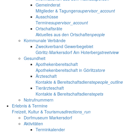
Gemeinderat
Mitglieder & Tagungen
supervisor_account
Ausschüsse
Termine
supervisor_account
Ortschaftsräte
Aktuelles aus den Ortschaften
people
Kommunale Verbände
Zweckverband Gewerbegebiet
Görlitz-Markersdorf Am Hoterberg
streetview
Gesundheit
Apothekenbereitschaft
Apothekenbereitschaft in Görlitz
store
Ärzteschaft
Kontakte & Bereitschaftsdienste
people_outline
Tierärzteschaft
Kontakte & Bereitschaftsdienste
pets
Notrufnummern
Erlebnis & Termine
Freizeit, Kultur & Tourismus
directions_run
Dorfmuseum Markersdorf
Aktivitäten
Terminkalender