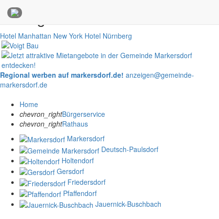
Anzeigen
Hotel Manhattan New York
Hotel Nürnberg
Regional werben auf markersdorf.de!
anzeigen@gemeinde-
markersdorf.de
Home
chevron_right
Bürgerservice
chevron_right
Rathaus
Markersdorf
Deutsch-Paulsdorf
Holtendorf
Gersdorf
Friedersdorf
Pfaffendorf
Jauernick-Buschbach