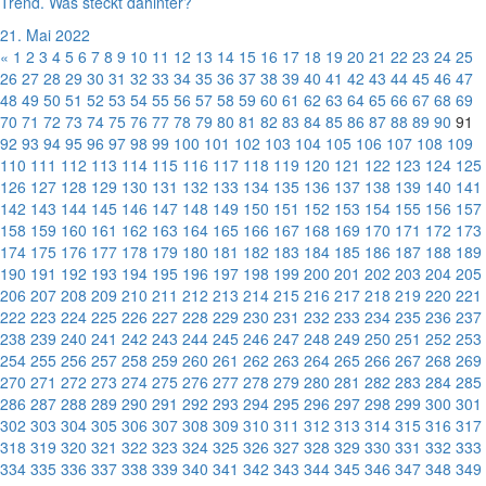
Trend. Was steckt dahinter?
21. Mai 2022
«
1
2
3
4
5
6
7
8
9
10
11
12
13
14
15
16
17
18
19
20
21
22
23
24
25
26
27
28
29
30
31
32
33
34
35
36
37
38
39
40
41
42
43
44
45
46
47
48
49
50
51
52
53
54
55
56
57
58
59
60
61
62
63
64
65
66
67
68
69
70
71
72
73
74
75
76
77
78
79
80
81
82
83
84
85
86
87
88
89
90
91
92
93
94
95
96
97
98
99
100
101
102
103
104
105
106
107
108
109
110
111
112
113
114
115
116
117
118
119
120
121
122
123
124
125
126
127
128
129
130
131
132
133
134
135
136
137
138
139
140
141
142
143
144
145
146
147
148
149
150
151
152
153
154
155
156
157
158
159
160
161
162
163
164
165
166
167
168
169
170
171
172
173
174
175
176
177
178
179
180
181
182
183
184
185
186
187
188
189
190
191
192
193
194
195
196
197
198
199
200
201
202
203
204
205
206
207
208
209
210
211
212
213
214
215
216
217
218
219
220
221
222
223
224
225
226
227
228
229
230
231
232
233
234
235
236
237
238
239
240
241
242
243
244
245
246
247
248
249
250
251
252
253
254
255
256
257
258
259
260
261
262
263
264
265
266
267
268
269
270
271
272
273
274
275
276
277
278
279
280
281
282
283
284
285
286
287
288
289
290
291
292
293
294
295
296
297
298
299
300
301
302
303
304
305
306
307
308
309
310
311
312
313
314
315
316
317
318
319
320
321
322
323
324
325
326
327
328
329
330
331
332
333
334
335
336
337
338
339
340
341
342
343
344
345
346
347
348
349