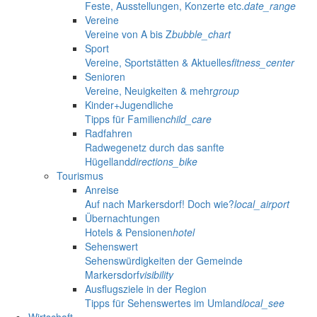
Feste, Ausstellungen, Konzerte etc.
date_range
Vereine
Vereine von A bis Z
bubble_chart
Sport
Vereine, Sportstätten & Aktuelles
fitness_center
Senioren
Vereine, Neuigkeiten & mehr
group
Kinder+Jugendliche
Tipps für Familien
child_care
Radfahren
Radwegenetz durch das sanfte
Hügelland
directions_bike
Tourismus
Anreise
Auf nach Markersdorf! Doch wie?
local_airport
Übernachtungen
Hotels & Pensionen
hotel
Sehenswert
Sehenswürdigkeiten der Gemeinde
Markersdorf
visibility
Ausflugsziele in der Region
Tipps für Sehenswertes im Umland
local_see