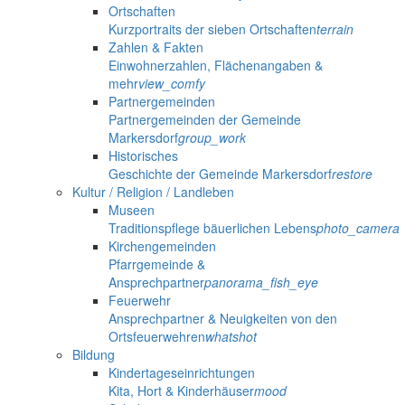
Ortschaften
Kurzportraits der sieben Ortschaften
terrain
Zahlen & Fakten
Einwohnerzahlen, Flächenangaben &
mehr
view_comfy
Partnergemeinden
Partnergemeinden der Gemeinde
Markersdorf
group_work
Historisches
Geschichte der Gemeinde Markersdorf
restore
Kultur / Religion / Landleben
Museen
Traditionspflege bäuerlichen Lebens
photo_camera
Kirchengemeinden
Pfarrgemeinde &
Ansprechpartner
panorama_fish_eye
Feuerwehr
Ansprechpartner & Neuigkeiten von den
Ortsfeuerwehren
whatshot
Bildung
Kindertageseinrichtungen
Kita, Hort & Kinderhäuser
mood