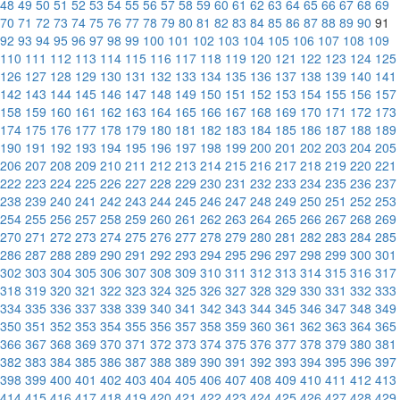
48
49
50
51
52
53
54
55
56
57
58
59
60
61
62
63
64
65
66
67
68
69
70
71
72
73
74
75
76
77
78
79
80
81
82
83
84
85
86
87
88
89
90
91
92
93
94
95
96
97
98
99
100
101
102
103
104
105
106
107
108
109
110
111
112
113
114
115
116
117
118
119
120
121
122
123
124
125
126
127
128
129
130
131
132
133
134
135
136
137
138
139
140
141
142
143
144
145
146
147
148
149
150
151
152
153
154
155
156
157
158
159
160
161
162
163
164
165
166
167
168
169
170
171
172
173
174
175
176
177
178
179
180
181
182
183
184
185
186
187
188
189
190
191
192
193
194
195
196
197
198
199
200
201
202
203
204
205
206
207
208
209
210
211
212
213
214
215
216
217
218
219
220
221
222
223
224
225
226
227
228
229
230
231
232
233
234
235
236
237
238
239
240
241
242
243
244
245
246
247
248
249
250
251
252
253
254
255
256
257
258
259
260
261
262
263
264
265
266
267
268
269
270
271
272
273
274
275
276
277
278
279
280
281
282
283
284
285
286
287
288
289
290
291
292
293
294
295
296
297
298
299
300
301
302
303
304
305
306
307
308
309
310
311
312
313
314
315
316
317
318
319
320
321
322
323
324
325
326
327
328
329
330
331
332
333
334
335
336
337
338
339
340
341
342
343
344
345
346
347
348
349
350
351
352
353
354
355
356
357
358
359
360
361
362
363
364
365
366
367
368
369
370
371
372
373
374
375
376
377
378
379
380
381
382
383
384
385
386
387
388
389
390
391
392
393
394
395
396
397
398
399
400
401
402
403
404
405
406
407
408
409
410
411
412
413
414
415
416
417
418
419
420
421
422
423
424
425
426
427
428
429