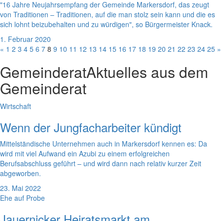
"16 Jahre Neujahrsempfang der Gemeinde Markersdorf, das zeugt
von Traditionen – Traditionen, auf die man stolz sein kann und die es
sich lohnt beizubehalten und zu würdigen", so Bürgermeister Knack.
1. Februar 2020
«
1
2
3
4
5
6
7
8
9
10
11
12
13
14
15
16
17
18
19
20
21
22
23
24
25
»
Gemeinderat
Aktuelles aus dem
Gemeinderat
Wirtschaft
Wenn der Jungfacharbeiter kündigt
Mittelständische Unternehmen auch in Markersdorf kennen es: Da
wird mit viel Aufwand ein Azubi zu einem erfolgreichen
Berufsabschluss geführt – und wird dann nach relativ kurzer Zeit
abgeworben.
23. Mai 2022
Ehe auf Probe
Jauernicker Heiratsmarkt am