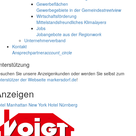
Gewerbeflächen
Gewerbegebiete in der Gemeinde
streetview
Wirtschaftsförderung
Mittelstandsfreundliches Klima
layers
Jobs
Jobangebote aus der Region
work
Unternehmerverband
Kontakt
Ansprechpartner
account_circle
nterstützung
suchen Sie unsere Anzeigenkunden oder werden Sie selbst zum
terstützer der Webseite markersdorf.de
!
Anzeigen
tel Manhattan New York
Hotel Nürnberg