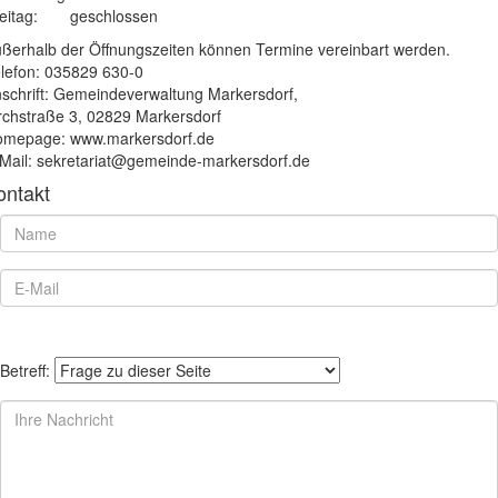
eitag:
geschlossen
ßerhalb der Öffnungszeiten können Termine vereinbart werden.
lefon: 035829 630-0
schrift: Gemeindeverwaltung Markersdorf,
rchstraße 3, 02829 Markersdorf
mepage: www.markersdorf.de
Mail: sekretariat@gemeinde-markersdorf.de
ontakt
Betreff: