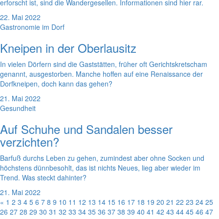
erforscht ist, sind die Wandergesellen. Informationen sind hier rar.
22. Mai 2022
Gastronomie im Dorf
Kneipen in der Oberlausitz
In vielen Dörfern sind die Gaststätten, früher oft Gerichtskretscham
genannt, ausgestorben. Manche hoffen auf eine Renaissance der
Dorfkneipen, doch kann das gehen?
21. Mai 2022
Gesundheit
Auf Schuhe und Sandalen besser
verzichten?
Barfuß durchs Leben zu gehen, zumindest aber ohne Socken und
höchstens dünnbesohlt, das ist nichts Neues, lieg aber wieder im
Trend. Was steckt dahinter?
21. Mai 2022
«
1
2
3
4
5
6
7
8
9
10
11
12
13
14
15
16
17
18
19
20
21
22
23
24
25
26
27
28
29
30
31
32
33
34
35
36
37
38
39
40
41
42
43
44
45
46
47