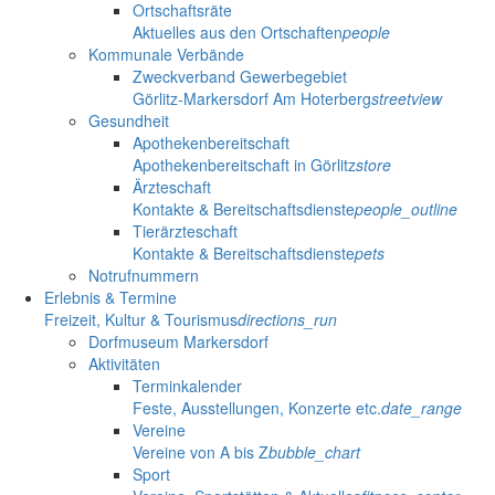
Ortschaftsräte
Aktuelles aus den Ortschaften
people
Kommunale Verbände
Zweckverband Gewerbegebiet
Görlitz-Markersdorf Am Hoterberg
streetview
Gesundheit
Apothekenbereitschaft
Apothekenbereitschaft in Görlitz
store
Ärzteschaft
Kontakte & Bereitschaftsdienste
people_outline
Tierärzteschaft
Kontakte & Bereitschaftsdienste
pets
Notrufnummern
Erlebnis & Termine
Freizeit, Kultur & Tourismus
directions_run
Dorfmuseum Markersdorf
Aktivitäten
Terminkalender
Feste, Ausstellungen, Konzerte etc.
date_range
Vereine
Vereine von A bis Z
bubble_chart
Sport