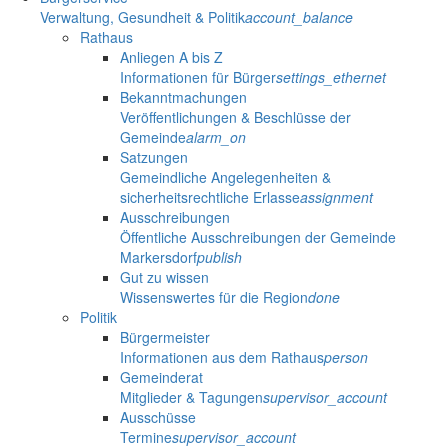
Verwaltung, Gesundheit & Politik
account_balance
Rathaus
Anliegen A bis Z
Informationen für Bürger
settings_ethernet
Bekanntmachungen
Veröffentlichungen & Beschlüsse der
Gemeinde
alarm_on
Satzungen
Gemeindliche Angelegenheiten &
sicherheitsrechtliche Erlasse
assignment
Ausschreibungen
Öffentliche Ausschreibungen der Gemeinde
Markersdorf
publish
Gut zu wissen
Wissenswertes für die Region
done
Politik
Bürgermeister
Informationen aus dem Rathaus
person
Gemeinderat
Mitglieder & Tagungen
supervisor_account
Ausschüsse
Termine
supervisor_account