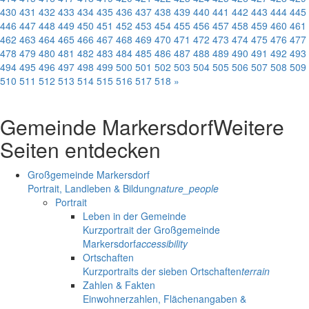
430
431
432
433
434
435
436
437
438
439
440
441
442
443
444
445
446
447
448
449
450
451
452
453
454
455
456
457
458
459
460
461
462
463
464
465
466
467
468
469
470
471
472
473
474
475
476
477
478
479
480
481
482
483
484
485
486
487
488
489
490
491
492
493
494
495
496
497
498
499
500
501
502
503
504
505
506
507
508
509
510
511
512
513
514
515
516
517
518
»
Gemeinde Markersdorf
Weitere
Seiten entdecken
Großgemeinde Markersdorf
Portrait, Landleben & Bildung
nature_people
Portrait
Leben in der Gemeinde
Kurzportrait der Großgemeinde
Markersdorf
accessibility
Ortschaften
Kurzportraits der sieben Ortschaften
terrain
Zahlen & Fakten
Einwohnerzahlen, Flächenangaben &