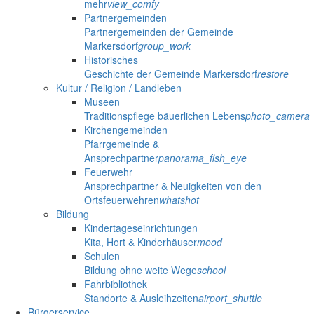
mehr
view_comfy
Partnergemeinden
Partnergemeinden der Gemeinde
Markersdorf
group_work
Historisches
Geschichte der Gemeinde Markersdorf
restore
Kultur / Religion / Landleben
Museen
Traditionspflege bäuerlichen Lebens
photo_camera
Kirchengemeinden
Pfarrgemeinde &
Ansprechpartner
panorama_fish_eye
Feuerwehr
Ansprechpartner & Neuigkeiten von den
Ortsfeuerwehren
whatshot
Bildung
Kindertageseinrichtungen
Kita, Hort & Kinderhäuser
mood
Schulen
Bildung ohne weite Wege
school
Fahrbibliothek
Standorte & Ausleihzeiten
airport_shuttle
Bürgerservice