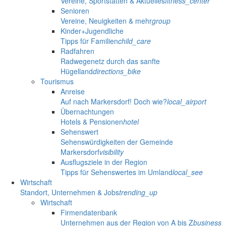
Vereine, Sportstätten & Aktuelles
fitness_center
Senioren
Vereine, Neuigkeiten & mehr
group
Kinder+Jugendliche
Tipps für Familien
child_care
Radfahren
Radwegenetz durch das sanfte
Hügelland
directions_bike
Tourismus
Anreise
Auf nach Markersdorf! Doch wie?
local_airport
Übernachtungen
Hotels & Pensionen
hotel
Sehenswert
Sehenswürdigkeiten der Gemeinde
Markersdorf
visibility
Ausflugsziele in der Region
Tipps für Sehenswertes im Umland
local_see
Wirtschaft
Standort, Unternehmen & Jobs
trending_up
Wirtschaft
Firmendatenbank
Unternehmen aus der Region von A bis Z
business