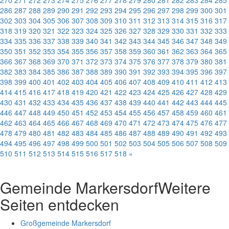
286
287
288
289
290
291
292
293
294
295
296
297
298
299
300
301
302
303
304
305
306
307
308
309
310
311
312
313
314
315
316
317
318
319
320
321
322
323
324
325
326
327
328
329
330
331
332
333
334
335
336
337
338
339
340
341
342
343
344
345
346
347
348
349
350
351
352
353
354
355
356
357
358
359
360
361
362
363
364
365
366
367
368
369
370
371
372
373
374
375
376
377
378
379
380
381
382
383
384
385
386
387
388
389
390
391
392
393
394
395
396
397
398
399
400
401
402
403
404
405
406
407
408
409
410
411
412
413
414
415
416
417
418
419
420
421
422
423
424
425
426
427
428
429
430
431
432
433
434
435
436
437
438
439
440
441
442
443
444
445
446
447
448
449
450
451
452
453
454
455
456
457
458
459
460
461
462
463
464
465
466
467
468
469
470
471
472
473
474
475
476
477
478
479
480
481
482
483
484
485
486
487
488
489
490
491
492
493
494
495
496
497
498
499
500
501
502
503
504
505
506
507
508
509
510
511
512
513
514
515
516
517
518
»
Gemeinde Markersdorf
Weitere
Seiten entdecken
Großgemeinde Markersdorf