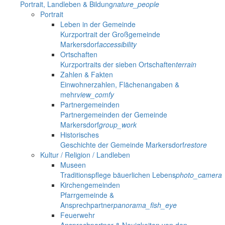
Portrait, Landleben & Bildung
nature_people
Portrait
Leben in der Gemeinde
Kurzportrait der Großgemeinde
Markersdorf
accessibility
Ortschaften
Kurzportraits der sieben Ortschaften
terrain
Zahlen & Fakten
Einwohnerzahlen, Flächenangaben &
mehr
view_comfy
Partnergemeinden
Partnergemeinden der Gemeinde
Markersdorf
group_work
Historisches
Geschichte der Gemeinde Markersdorf
restore
Kultur / Religion / Landleben
Museen
Traditionspflege bäuerlichen Lebens
photo_camera
Kirchengemeinden
Pfarrgemeinde &
Ansprechpartner
panorama_fish_eye
Feuerwehr
Ansprechpartner & Neuigkeiten von den