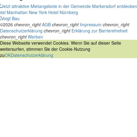
tel Manhattan New York
Hotel Nürnberg
©2026
chevron_right
AGB
chevron_right
Impressum
chevron_right
Datenschutzerklärung
chevron_right
Erklärung zur Barrierefreiheit
chevron_right
Werben
Diese Webseite verwendet Cookies. Wenn Sie auf dieser Seite
weitersurfen, stimmen Sie der Cookie-Nutzung
zu
OK
Datenschutzerklärung