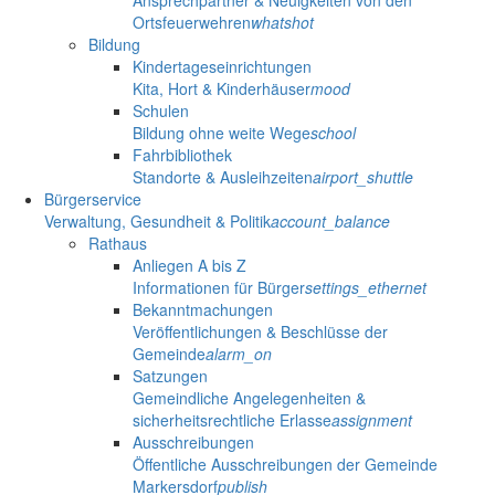
Ortsfeuerwehren
whatshot
Bildung
Kindertageseinrichtungen
Kita, Hort & Kinderhäuser
mood
Schulen
Bildung ohne weite Wege
school
Fahrbibliothek
Standorte & Ausleihzeiten
airport_shuttle
Bürgerservice
Verwaltung, Gesundheit & Politik
account_balance
Rathaus
Anliegen A bis Z
Informationen für Bürger
settings_ethernet
Bekanntmachungen
Veröffentlichungen & Beschlüsse der
Gemeinde
alarm_on
Satzungen
Gemeindliche Angelegenheiten &
sicherheitsrechtliche Erlasse
assignment
Ausschreibungen
Öffentliche Ausschreibungen der Gemeinde
Markersdorf
publish