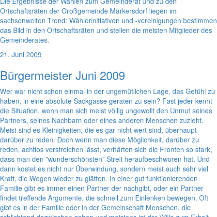
Die Ergebnisse der Wahlen zum Gemeinderat und zu den
Ortschaftsräten der Großgemeinde Markersdorf liegen im
sachsenweiten Trend: Wählerinitiativen und -vereinigungen bestimmen
das Bild in den Ortschaftsräten und stellen die meisten Mitglieder des
Gemeinderates.
21. Juni 2009
Bürgermeister Juni 2009
Wer war nicht schon einmal in der ungemütlichen Lage, das Gefühl zu
haben, in eine absolute Sackgasse geraten zu sein? Fast jeder kennt
die Situation, wenn man sich meist völlig ungewollt den Unmut seines
Partners, seines Nachbarn oder eines anderen Menschen zuzieht.
Meist sind es Kleinigkeiten, die es gar nicht wert sind, überhaupt
darüber zu reden. Doch wenn man diese Möglichkeit, darüber zu
reden, achtlos verstreichen lässt, verhärten sich die Fronten so stark,
dass man den "wunderschönsten" Streit heraufbeschworen hat. Und
dann kostet es nicht nur Überwindung, sondern meist auch sehr viel
Kraft, die Wogen wieder zu glätten. In einer gut funktionierenden
Familie gibt es immer einen Partner der nachgibt, oder ein Partner
findet treffende Argumente, die schnell zum Einlenken bewegen. Oft
gibt es in der Familie oder in der Gemeinschaft Menschen, die
schlichtend dazwischen gehen und meistens ist der Wille zum Erhalt