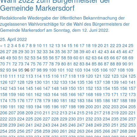
Gemeinde Markersdorf
Redaktionelle Wiedergabe der öffentlichen Bekanntmachung der
zugelassenen Wahlvorschläge für die Wahl des Bürgermeisters der
Gemeinde Markersdorf am Sonntag, dem 12. Juni 2022.
25. April 2022
«
1
2
3
4
5
6
7
8
9
10
11
12
13
14
15
16
17
18
19
20
21
22
23
24
25
26
27
28
29
30
31
32
33
34
35
36
37
38
39
40
41
42
43
44
45
46
47
48
49
50
51
52
53
54
55
56
57
58
59
60
61
62
63
64
65
66
67
68
69
70
71
72
73
74
75
76
77
78
79
80
81
82
83
84
85
86
87
88
89
90
91
92
93
94
95
96
97
98
99
100
101
102
103
104
105
106
107
108
109
110
111
112
113
114
115
116
117
118
119
120
121
122
123
124
125
126
127
128
129
130
131
132
133
134
135
136
137
138
139
140
141
142
143
144
145
146
147
148
149
150
151
152
153
154
155
156
157
158
159
160
161
162
163
164
165
166
167
168
169
170
171
172
173
174
175
176
177
178
179
180
181
182
183
184
185
186
187
188
189
190
191
192
193
194
195
196
197
198
199
200
201
202
203
204
205
206
207
208
209
210
211
212
213
214
215
216
217
218
219
220
221
222
223
224
225
226
227
228
229
230
231
232
233
234
235
236
237
238
239
240
241
242
243
244
245
246
247
248
249
250
251
252
253
254
255
256
257
258
259
260
261
262
263
264
265
266
267
268
269
270
271
272
273
274
275
276
277
278
279
280
281
282
283
284
285