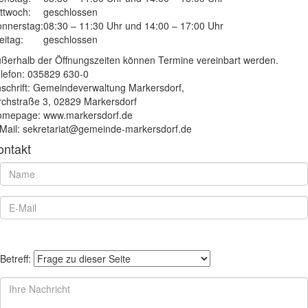
ttwoch:
geschlossen
nnerstag:
08:30 – 11:30 Uhr und 14:00 – 17:00 Uhr
eitag:
geschlossen
ßerhalb der Öffnungszeiten können Termine vereinbart werden.
lefon: 035829 630-0
schrift: Gemeindeverwaltung Markersdorf,
rchstraße 3, 02829 Markersdorf
mepage: www.markersdorf.de
Mail: sekretariat@gemeinde-markersdorf.de
ontakt
Betreff: