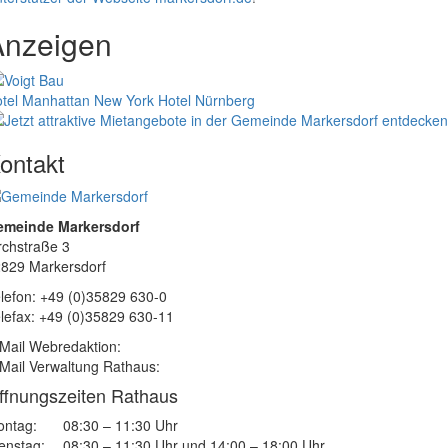
Anzeigen
tel Manhattan New York
Hotel Nürnberg
ontakt
emeinde Markersdorf
rchstraße 3
829 Markersdorf
lefon: +49 (0)35829 630-0
lefax: +49 (0)35829 630-11
Mail Webredaktion:
Mail Verwaltung Rathaus:
ffnungszeiten Rathaus
ntag:
08:30 – 11:30 Uhr
enstag:
08:30 – 11:30 Uhr und 14:00 – 18:00 Uhr