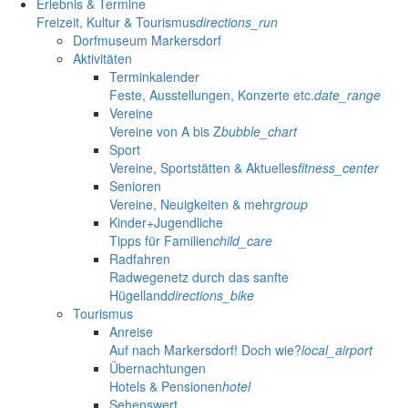
Erlebnis & Termine
Freizeit, Kultur & Tourismus
directions_run
Dorfmuseum Markersdorf
Aktivitäten
Terminkalender
Feste, Ausstellungen, Konzerte etc.
date_range
Vereine
Vereine von A bis Z
bubble_chart
Sport
Vereine, Sportstätten & Aktuelles
fitness_center
Senioren
Vereine, Neuigkeiten & mehr
group
Kinder+Jugendliche
Tipps für Familien
child_care
Radfahren
Radwegenetz durch das sanfte
Hügelland
directions_bike
Tourismus
Anreise
Auf nach Markersdorf! Doch wie?
local_airport
Übernachtungen
Hotels & Pensionen
hotel
Sehenswert