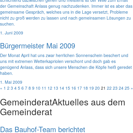
der Gemeinschaft Anlass genug nachzudenken. Immer ist es aber das
gemeinsame Gespräch, welches uns in die Lage versetzt, Probleme
nicht zu groß werden zu lassen und nach gemeinsamen Lösungen zu
suchen.
1. Juni 2009
Bürgermeister Mai 2009
Der Monat April hat uns zwar herrlichen Sonnenschein beschert und
uns mit extremen Wetterkapriolen verschont und doch gab es
genügend Anlass, dass sich unsere Menschen die Köpfe heiß geredet
haben.
1. Mai 2009
«
1
2
3
4
5
6
7
8
9
10
11
12
13
14
15
16
17
18
19
20
21
22
23
24
25
»
Gemeinderat
Aktuelles aus dem
Gemeinderat
Das Bauhof-Team berichtet