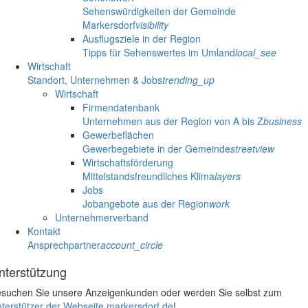
Sehenswürdigkeiten der Gemeinde
Markersdorf
visibility
Ausflugsziele in der Region
Tipps für Sehenswertes im Umland
local_see
Wirtschaft
Standort, Unternehmen & Jobs
trending_up
Wirtschaft
Firmendatenbank
Unternehmen aus der Region von A bis Z
business
Gewerbeflächen
Gewerbegebiete in der Gemeinde
streetview
Wirtschaftsförderung
Mittelstandsfreundliches Klima
layers
Jobs
Jobangebote aus der Region
work
Unternehmerverband
Kontakt
Ansprechpartner
account_circle
nterstützung
suchen Sie unsere Anzeigenkunden oder werden Sie selbst zum
terstützer der Webseite markersdorf.de
!