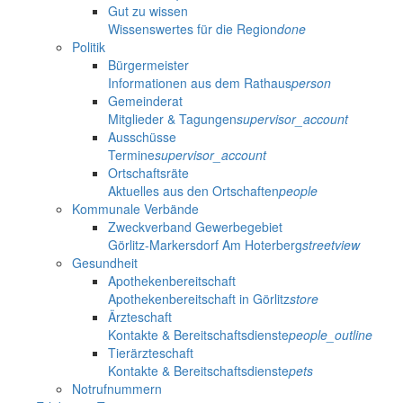
Gut zu wissen
Wissenswertes für die Region
done
Politik
Bürgermeister
Informationen aus dem Rathaus
person
Gemeinderat
Mitglieder & Tagungen
supervisor_account
Ausschüsse
Termine
supervisor_account
Ortschaftsräte
Aktuelles aus den Ortschaften
people
Kommunale Verbände
Zweckverband Gewerbegebiet
Görlitz-Markersdorf Am Hoterberg
streetview
Gesundheit
Apothekenbereitschaft
Apothekenbereitschaft in Görlitz
store
Ärzteschaft
Kontakte & Bereitschaftsdienste
people_outline
Tierärzteschaft
Kontakte & Bereitschaftsdienste
pets
Notrufnummern