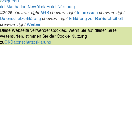
tel Manhattan New York
Hotel Nürnberg
©2026
chevron_right
AGB
chevron_right
Impressum
chevron_right
Datenschutzerklärung
chevron_right
Erklärung zur Barrierefreiheit
chevron_right
Werben
Diese Webseite verwendet Cookies. Wenn Sie auf dieser Seite
weitersurfen, stimmen Sie der Cookie-Nutzung
zu
OK
Datenschutzerklärung