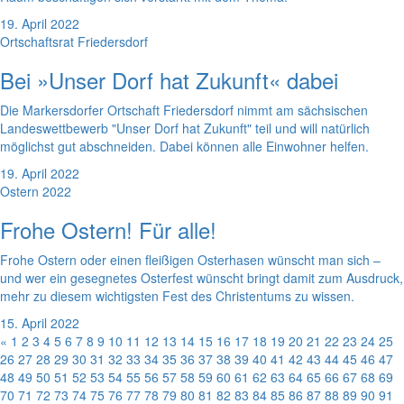
19. April 2022
Ortschaftsrat Friedersdorf
Bei »Unser Dorf hat Zukunft« dabei
Die Markersdorfer Ortschaft Friedersdorf nimmt am sächsischen
Landeswettbewerb "Unser Dorf hat Zukunft" teil und will natürlich
möglichst gut abschneiden. Dabei können alle Einwohner helfen.
19. April 2022
Ostern 2022
Frohe Ostern! Für alle!
Frohe Ostern oder einen fleißigen Osterhasen wünscht man sich –
und wer ein gesegnetes Osterfest wünscht bringt damit zum Ausdruck,
mehr zu diesem wichtigsten Fest des Christentums zu wissen.
15. April 2022
«
1
2
3
4
5
6
7
8
9
10
11
12
13
14
15
16
17
18
19
20
21
22
23
24
25
26
27
28
29
30
31
32
33
34
35
36
37
38
39
40
41
42
43
44
45
46
47
48
49
50
51
52
53
54
55
56
57
58
59
60
61
62
63
64
65
66
67
68
69
70
71
72
73
74
75
76
77
78
79
80
81
82
83
84
85
86
87
88
89
90
91