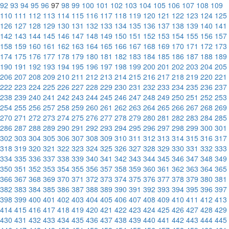
92
93
94
95
96
97
98
99
100
101
102
103
104
105
106
107
108
109
110
111
112
113
114
115
116
117
118
119
120
121
122
123
124
125
126
127
128
129
130
131
132
133
134
135
136
137
138
139
140
141
142
143
144
145
146
147
148
149
150
151
152
153
154
155
156
157
158
159
160
161
162
163
164
165
166
167
168
169
170
171
172
173
174
175
176
177
178
179
180
181
182
183
184
185
186
187
188
189
190
191
192
193
194
195
196
197
198
199
200
201
202
203
204
205
206
207
208
209
210
211
212
213
214
215
216
217
218
219
220
221
222
223
224
225
226
227
228
229
230
231
232
233
234
235
236
237
238
239
240
241
242
243
244
245
246
247
248
249
250
251
252
253
254
255
256
257
258
259
260
261
262
263
264
265
266
267
268
269
270
271
272
273
274
275
276
277
278
279
280
281
282
283
284
285
286
287
288
289
290
291
292
293
294
295
296
297
298
299
300
301
302
303
304
305
306
307
308
309
310
311
312
313
314
315
316
317
318
319
320
321
322
323
324
325
326
327
328
329
330
331
332
333
334
335
336
337
338
339
340
341
342
343
344
345
346
347
348
349
350
351
352
353
354
355
356
357
358
359
360
361
362
363
364
365
366
367
368
369
370
371
372
373
374
375
376
377
378
379
380
381
382
383
384
385
386
387
388
389
390
391
392
393
394
395
396
397
398
399
400
401
402
403
404
405
406
407
408
409
410
411
412
413
414
415
416
417
418
419
420
421
422
423
424
425
426
427
428
429
430
431
432
433
434
435
436
437
438
439
440
441
442
443
444
445