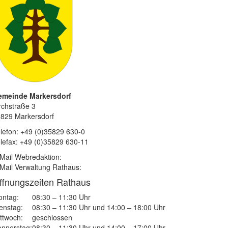
emeinde Markersdorf
rchstraße 3
829 Markersdorf
lefon: +49 (0)35829 630-0
lefax: +49 (0)35829 630-11
Mail Webredaktion:
Mail Verwaltung Rathaus:
ffnungszeiten Rathaus
ntag:
08:30 – 11:30 Uhr
enstag:
08:30 – 11:30 Uhr und 14:00 – 18:00 Uhr
ttwoch:
geschlossen
nnerstag:
08:30 – 11:30 Uhr und 14:00 – 17:00 Uhr