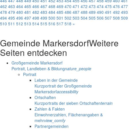
446
447
448
449
450
451
452
453
454
455
456
457
458
459
460
461
462
463
464
465
466
467
468
469
470
471
472
473
474
475
476
477
478
479
480
481
482
483
484
485
486
487
488
489
490
491
492
493
494
495
496
497
498
499
500
501
502
503
504
505
506
507
508
509
510
511
512
513
514
515
516
517
518
»
Gemeinde Markersdorf
Weitere
Seiten entdecken
Großgemeinde Markersdorf
Portrait, Landleben & Bildung
nature_people
Portrait
Leben in der Gemeinde
Kurzportrait der Großgemeinde
Markersdorf
accessibility
Ortschaften
Kurzportraits der sieben Ortschaften
terrain
Zahlen & Fakten
Einwohnerzahlen, Flächenangaben &
mehr
view_comfy
Partnergemeinden