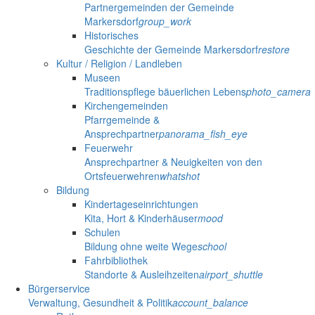
Partnergemeinden der Gemeinde
Markersdorf
group_work
Historisches
Geschichte der Gemeinde Markersdorf
restore
Kultur / Religion / Landleben
Museen
Traditionspflege bäuerlichen Lebens
photo_camera
Kirchengemeinden
Pfarrgemeinde &
Ansprechpartner
panorama_fish_eye
Feuerwehr
Ansprechpartner & Neuigkeiten von den
Ortsfeuerwehren
whatshot
Bildung
Kindertageseinrichtungen
Kita, Hort & Kinderhäuser
mood
Schulen
Bildung ohne weite Wege
school
Fahrbibliothek
Standorte & Ausleihzeiten
airport_shuttle
Bürgerservice
Verwaltung, Gesundheit & Politik
account_balance