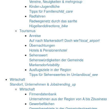
Vereine, Neuigkeiten & mehr
group
Kinder+Jugendliche
Tipps für Familien
child_care
Radfahren
Radwegenetz durch das sanfte
Hügelland
directions_bike
Tourismus
Anreise
Auf nach Markersdorf! Doch wie?
local_airport
Übernachtungen
Hotels & Pensionen
hotel
Sehenswert
Sehenswürdigkeiten der Gemeinde
Markersdorf
visibility
Ausflugsziele in der Region
Tipps für Sehenswertes im Umland
local_see
Wirtschaft
Standort, Unternehmen & Jobs
trending_up
Wirtschaft
Firmendatenbank
Unternehmen aus der Region von A bis Z
business
Gewerbeflächen
Gewerbegebiete in der Gemeinde
streetview