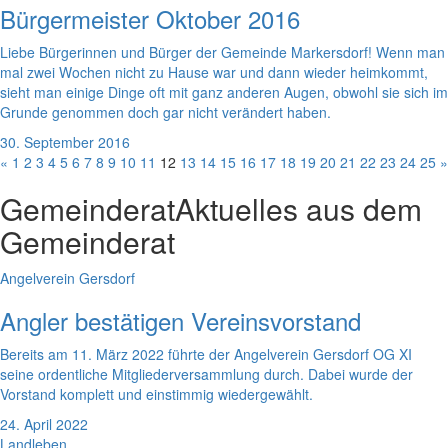
Bürgermeister Oktober 2016
Liebe Bürgerinnen und Bürger der Gemeinde Markersdorf! Wenn man
mal zwei Wochen nicht zu Hause war und dann wieder heimkommt,
sieht man einige Dinge oft mit ganz anderen Augen, obwohl sie sich im
Grunde genommen doch gar nicht verändert haben.
30. September 2016
«
1
2
3
4
5
6
7
8
9
10
11
12
13
14
15
16
17
18
19
20
21
22
23
24
25
»
Gemeinderat
Aktuelles aus dem
Gemeinderat
Angelverein Gersdorf
Angler bestätigen Vereinsvorstand
Bereits am 11. März 2022 führte der Angelverein Gersdorf OG XI
seine ordentliche Mitgliederversammlung durch. Dabei wurde der
Vorstand komplett und einstimmig wiedergewählt.
24. April 2022
Landleben