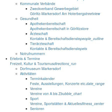
Kommunale Verbände
Zweckverband Gewerbegebiet
Görlitz-Markersdorf Am Hoterberg
streetview
Gesundheit
Apothekenbereitschaft
Apothekenbereitschaft in Görlitz
store
Ärzteschaft
Kontakte & Bereitschaftsdienste
people_outline
Tierärzteschaft
Kontakte & Bereitschaftsdienste
pets
Notrufnummern
Erlebnis & Termine
Freizeit, Kultur & Tourismus
directions_run
Dorfmuseum Markersdorf
Aktivitäten
Terminkalender
Feste, Ausstellungen, Konzerte etc.
date_range
Vereine
Vereine von A bis Z
bubble_chart
Sport
Vereine, Sportstätten & Aktuelles
fitness_center
Senioren