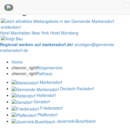
Anzeigen
Hotel Manhattan New York
Hotel Nürnberg
Regional werben auf markersdorf.de!
anzeigen@gemeinde-
markersdorf.de
Home
chevron_right
Bürgerservice
chevron_right
Rathaus
Markersdorf
Deutsch-Paulsdorf
Holtendorf
Gersdorf
Friedersdorf
Pfaffendorf
Jauernick-Buschbach