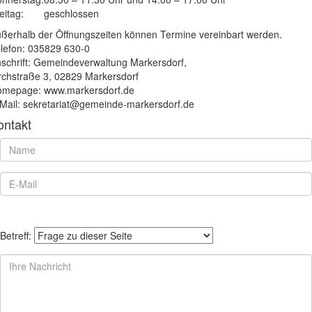
eitag:
geschlossen
ßerhalb der Öffnungszeiten können Termine vereinbart werden.
lefon: 035829 630-0
schrift: Gemeindeverwaltung Markersdorf,
rchstraße 3, 02829 Markersdorf
mepage: www.markersdorf.de
Mail: sekretariat@gemeinde-markersdorf.de
ontakt
Betreff: