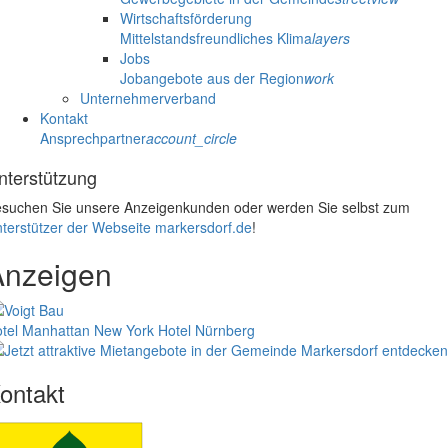
Wirtschaftsförderung
Mittelstandsfreundliches Klima
layers
Jobs
Jobangebote aus der Region
work
Unternehmerverband
Kontakt
Ansprechpartner
account_circle
nterstützung
suchen Sie unsere Anzeigenkunden oder werden Sie selbst zum
terstützer der Webseite markersdorf.de
!
Anzeigen
tel Manhattan New York
Hotel Nürnberg
ontakt