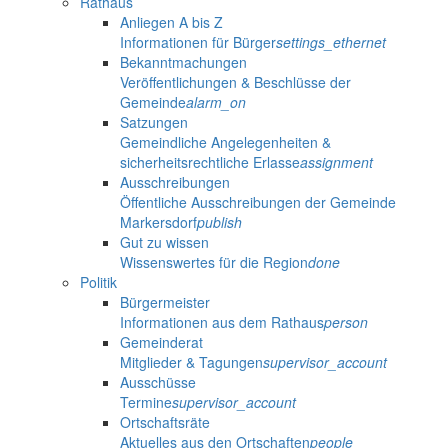
Rathaus
Anliegen A bis Z
Informationen für Bürger
settings_ethernet
Bekanntmachungen
Veröffentlichungen & Beschlüsse der
Gemeinde
alarm_on
Satzungen
Gemeindliche Angelegenheiten &
sicherheitsrechtliche Erlasse
assignment
Ausschreibungen
Öffentliche Ausschreibungen der Gemeinde
Markersdorf
publish
Gut zu wissen
Wissenswertes für die Region
done
Politik
Bürgermeister
Informationen aus dem Rathaus
person
Gemeinderat
Mitglieder & Tagungen
supervisor_account
Ausschüsse
Termine
supervisor_account
Ortschaftsräte
Aktuelles aus den Ortschaften
people