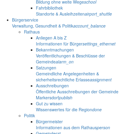
Bildung ohne weite Wege
school
Fahrbibliothek
Standorte & Ausleihzeiten
airport_shuttle
Bürgerservice
Verwaltung, Gesundheit & Politik
account_balance
Rathaus
Anliegen A bis Z
Informationen für Bürger
settings_ethernet
Bekanntmachungen
Veröffentlichungen & Beschlüsse der
Gemeinde
alarm_on
Satzungen
Gemeindliche Angelegenheiten &
sicherheitsrechtliche Erlasse
assignment
Ausschreibungen
Öffentliche Ausschreibungen der Gemeinde
Markersdorf
publish
Gut zu wissen
Wissenswertes für die Region
done
Politik
Bürgermeister
Informationen aus dem Rathaus
person
Gemeinderat