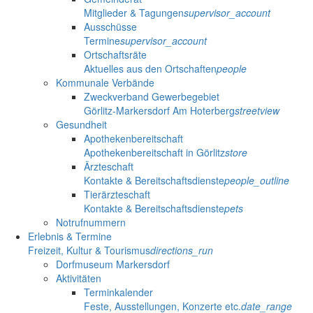
Mitglieder & Tagungen
supervisor_account
Ausschüsse
Termine
supervisor_account
Ortschaftsräte
Aktuelles aus den Ortschaften
people
Kommunale Verbände
Zweckverband Gewerbegebiet
Görlitz-Markersdorf Am Hoterberg
streetview
Gesundheit
Apothekenbereitschaft
Apothekenbereitschaft in Görlitz
store
Ärzteschaft
Kontakte & Bereitschaftsdienste
people_outline
Tierärzteschaft
Kontakte & Bereitschaftsdienste
pets
Notrufnummern
Erlebnis & Termine
Freizeit, Kultur & Tourismus
directions_run
Dorfmuseum Markersdorf
Aktivitäten
Terminkalender
Feste, Ausstellungen, Konzerte etc.
date_range