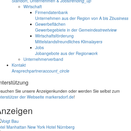
Standort, Unternehmen & Jobs
trending_up
Wirtschaft
Firmendatenbank
Unternehmen aus der Region von A bis Z
business
Gewerbeflächen
Gewerbegebiete in der Gemeinde
streetview
Wirtschaftsförderung
Mittelstandsfreundliches Klima
layers
Jobs
Jobangebote aus der Region
work
Unternehmerverband
Kontakt
Ansprechpartner
account_circle
nterstützung
suchen Sie unsere Anzeigenkunden oder werden Sie selbst zum
terstützer der Webseite markersdorf.de
!
Anzeigen
tel Manhattan New York
Hotel Nürnberg