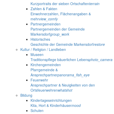
Kurzportraits der sieben Ortschaften
terrain
Zahlen & Fakten
Einwohnerzahlen, Flächenangaben &
mehr
view_comfy
Partnergemeinden
Partnergemeinden der Gemeinde
Markersdorf
group_work
Historisches
Geschichte der Gemeinde Markersdorf
restore
Kultur / Religion / Landleben
Museen
Traditionspflege bäuerlichen Lebens
photo_camera
Kirchengemeinden
Pfarrgemeinde &
Ansprechpartner
panorama_fish_eye
Feuerwehr
Ansprechpartner & Neuigkeiten von den
Ortsfeuerwehren
whatshot
Bildung
Kindertageseinrichtungen
Kita, Hort & Kinderhäuser
mood
Schulen