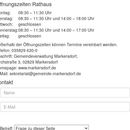
ffnungszeiten Rathaus
ntag:
08:30 – 11:30 Uhr
enstag:
08:30 – 11:30 Uhr und 14:00 – 18:00 Uhr
ttwoch:
geschlossen
nnerstag:
08:30 – 11:30 Uhr und 14:00 – 17:00 Uhr
eitag:
geschlossen
ßerhalb der Öffnungszeiten können Termine vereinbart werden.
lefon: 035829 630-0
schrift: Gemeindeverwaltung Markersdorf,
rchstraße 3, 02829 Markersdorf
mepage: www.markersdorf.de
Mail: sekretariat@gemeinde-markersdorf.de
ontakt
Betreff: