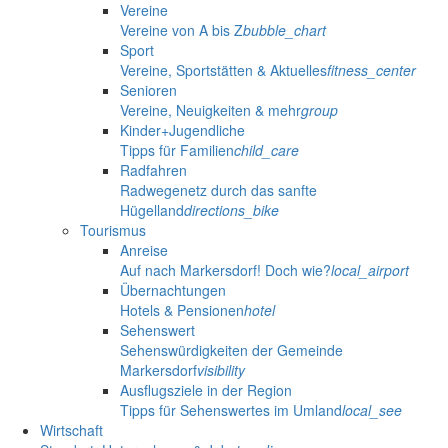
Vereine
Vereine von A bis Z
bubble_chart
Sport
Vereine, Sportstätten & Aktuelles
fitness_center
Senioren
Vereine, Neuigkeiten & mehr
group
Kinder+Jugendliche
Tipps für Familien
child_care
Radfahren
Radwegenetz durch das sanfte
Hügelland
directions_bike
Tourismus
Anreise
Auf nach Markersdorf! Doch wie?
local_airport
Übernachtungen
Hotels & Pensionen
hotel
Sehenswert
Sehenswürdigkeiten der Gemeinde
Markersdorf
visibility
Ausflugsziele in der Region
Tipps für Sehenswertes im Umland
local_see
Wirtschaft