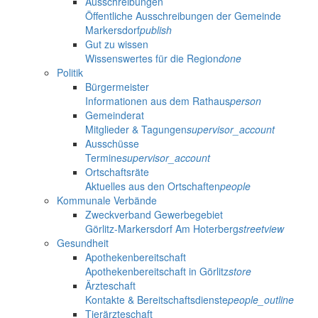
Ausschreibungen
Öffentliche Ausschreibungen der Gemeinde
Markersdorf
publish
Gut zu wissen
Wissenswertes für die Region
done
Politik
Bürgermeister
Informationen aus dem Rathaus
person
Gemeinderat
Mitglieder & Tagungen
supervisor_account
Ausschüsse
Termine
supervisor_account
Ortschaftsräte
Aktuelles aus den Ortschaften
people
Kommunale Verbände
Zweckverband Gewerbegebiet
Görlitz-Markersdorf Am Hoterberg
streetview
Gesundheit
Apothekenbereitschaft
Apothekenbereitschaft in Görlitz
store
Ärzteschaft
Kontakte & Bereitschaftsdienste
people_outline
Tierärzteschaft