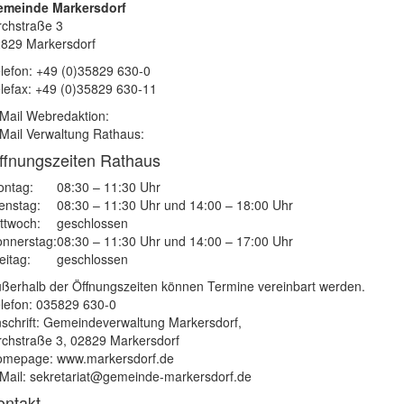
emeinde Markersdorf
rchstraße 3
829 Markersdorf
lefon: +49 (0)35829 630-0
lefax: +49 (0)35829 630-11
Mail Webredaktion:
Mail Verwaltung Rathaus:
ffnungszeiten Rathaus
ntag:
08:30 – 11:30 Uhr
enstag:
08:30 – 11:30 Uhr und 14:00 – 18:00 Uhr
ttwoch:
geschlossen
nnerstag:
08:30 – 11:30 Uhr und 14:00 – 17:00 Uhr
eitag:
geschlossen
ßerhalb der Öffnungszeiten können Termine vereinbart werden.
lefon: 035829 630-0
schrift: Gemeindeverwaltung Markersdorf,
rchstraße 3, 02829 Markersdorf
mepage: www.markersdorf.de
Mail: sekretariat@gemeinde-markersdorf.de
ontakt