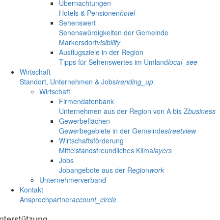
Übernachtungen
Hotels & Pensionen
hotel
Sehenswert
Sehenswürdigkeiten der Gemeinde
Markersdorf
visibility
Ausflugsziele in der Region
Tipps für Sehenswertes im Umland
local_see
Wirtschaft
Standort, Unternehmen & Jobs
trending_up
Wirtschaft
Firmendatenbank
Unternehmen aus der Region von A bis Z
business
Gewerbeflächen
Gewerbegebiete in der Gemeinde
streetview
Wirtschaftsförderung
Mittelstandsfreundliches Klima
layers
Jobs
Jobangebote aus der Region
work
Unternehmerverband
Kontakt
Ansprechpartner
account_circle
nterstützung