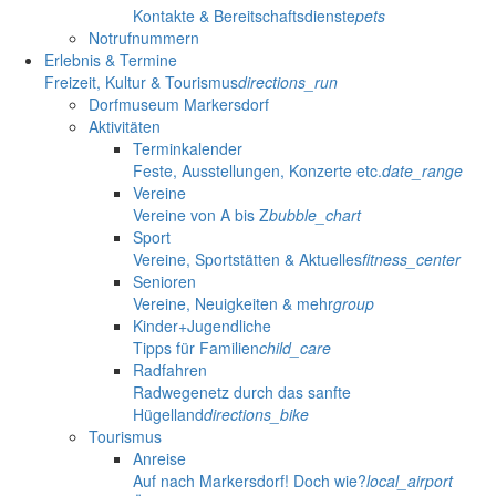
Kontakte & Bereitschaftsdienste
pets
Notrufnummern
Erlebnis & Termine
Freizeit, Kultur & Tourismus
directions_run
Dorfmuseum Markersdorf
Aktivitäten
Terminkalender
Feste, Ausstellungen, Konzerte etc.
date_range
Vereine
Vereine von A bis Z
bubble_chart
Sport
Vereine, Sportstätten & Aktuelles
fitness_center
Senioren
Vereine, Neuigkeiten & mehr
group
Kinder+Jugendliche
Tipps für Familien
child_care
Radfahren
Radwegenetz durch das sanfte
Hügelland
directions_bike
Tourismus
Anreise
Auf nach Markersdorf! Doch wie?
local_airport