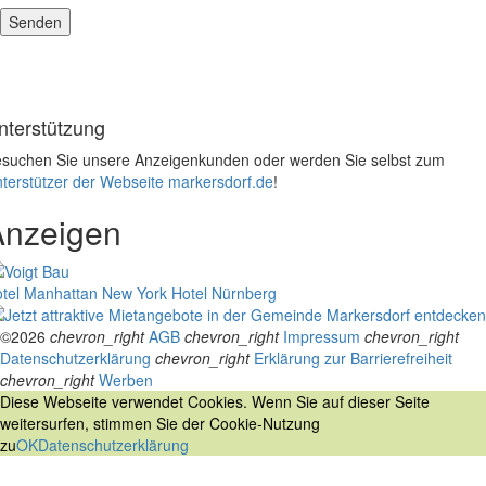
nterstützung
suchen Sie unsere Anzeigenkunden oder werden Sie selbst zum
terstützer der Webseite markersdorf.de
!
Anzeigen
tel Manhattan New York
Hotel Nürnberg
©2026
chevron_right
AGB
chevron_right
Impressum
chevron_right
Datenschutzerklärung
chevron_right
Erklärung zur Barrierefreiheit
chevron_right
Werben
Diese Webseite verwendet Cookies. Wenn Sie auf dieser Seite
weitersurfen, stimmen Sie der Cookie-Nutzung
zu
OK
Datenschutzerklärung