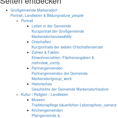
Seiten entdecken
Großgemeinde Markersdorf
Portrait, Landleben & Bildung
nature_people
Portrait
Leben in der Gemeinde
Kurzportrait der Großgemeinde
Markersdorf
accessibility
Ortschaften
Kurzportraits der sieben Ortschaften
terrain
Zahlen & Fakten
Einwohnerzahlen, Flächenangaben &
mehr
view_comfy
Partnergemeinden
Partnergemeinden der Gemeinde
Markersdorf
group_work
Historisches
Geschichte der Gemeinde Markersdorf
restore
Kultur / Religion / Landleben
Museen
Traditionspflege bäuerlichen Lebens
photo_camera
Kirchengemeinden
Pfarrgemeinde &