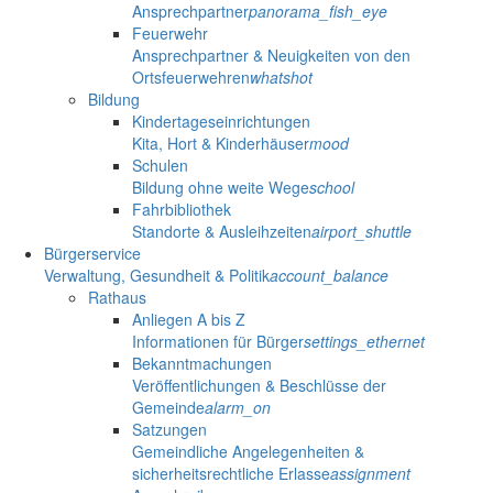
Ansprechpartner
panorama_fish_eye
Feuerwehr
Ansprechpartner & Neuigkeiten von den
Ortsfeuerwehren
whatshot
Bildung
Kindertageseinrichtungen
Kita, Hort & Kinderhäuser
mood
Schulen
Bildung ohne weite Wege
school
Fahrbibliothek
Standorte & Ausleihzeiten
airport_shuttle
Bürgerservice
Verwaltung, Gesundheit & Politik
account_balance
Rathaus
Anliegen A bis Z
Informationen für Bürger
settings_ethernet
Bekanntmachungen
Veröffentlichungen & Beschlüsse der
Gemeinde
alarm_on
Satzungen
Gemeindliche Angelegenheiten &
sicherheitsrechtliche Erlasse
assignment