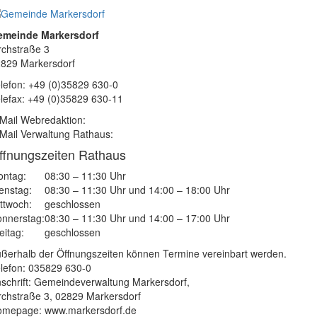
emeinde Markersdorf
rchstraße 3
829 Markersdorf
lefon: +49 (0)35829 630-0
lefax: +49 (0)35829 630-11
Mail Webredaktion:
Mail Verwaltung Rathaus:
ffnungszeiten Rathaus
ntag:
08:30 – 11:30 Uhr
enstag:
08:30 – 11:30 Uhr und 14:00 – 18:00 Uhr
ttwoch:
geschlossen
nnerstag:
08:30 – 11:30 Uhr und 14:00 – 17:00 Uhr
eitag:
geschlossen
ßerhalb der Öffnungszeiten können Termine vereinbart werden.
lefon: 035829 630-0
schrift: Gemeindeverwaltung Markersdorf,
rchstraße 3, 02829 Markersdorf
mepage: www.markersdorf.de