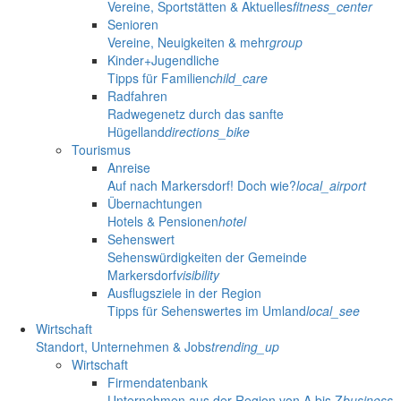
Vereine, Sportstätten & Aktuelles
fitness_center
Senioren
Vereine, Neuigkeiten & mehr
group
Kinder+Jugendliche
Tipps für Familien
child_care
Radfahren
Radwegenetz durch das sanfte
Hügelland
directions_bike
Tourismus
Anreise
Auf nach Markersdorf! Doch wie?
local_airport
Übernachtungen
Hotels & Pensionen
hotel
Sehenswert
Sehenswürdigkeiten der Gemeinde
Markersdorf
visibility
Ausflugsziele in der Region
Tipps für Sehenswertes im Umland
local_see
Wirtschaft
Standort, Unternehmen & Jobs
trending_up
Wirtschaft
Firmendatenbank
Unternehmen aus der Region von A bis Z
business