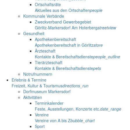
Ortschaftsräte
Aktuelles aus den Ortschaften
people
Kommunale Verbände
Zweckverband Gewerbegebiet
Görlitz-Markersdorf Am Hoterberg
streetview
Gesundheit
Apothekenbereitschaft
Apothekenbereitschaft in Görlitz
store
Ärzteschaft
Kontakte & Bereitschaftsdienste
people_outline
Tierärzteschaft
Kontakte & Bereitschaftsdienste
pets
Notrufnummern
Erlebnis & Termine
Freizeit, Kultur & Tourismus
directions_run
Dorfmuseum Markersdorf
Aktivitäten
Terminkalender
Feste, Ausstellungen, Konzerte etc.
date_range
Vereine
Vereine von A bis Z
bubble_chart
Sport