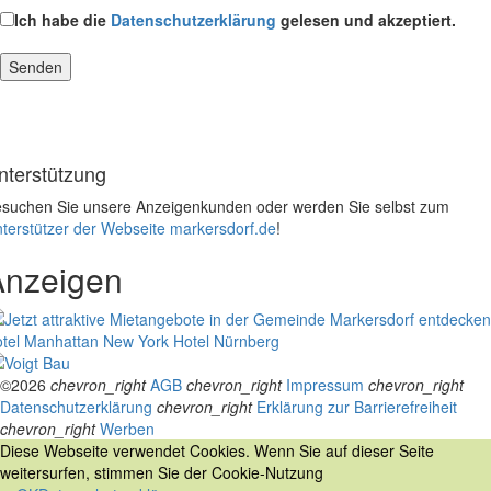
Ich habe die
Datenschutzerklärung
gelesen und akzeptiert.
nterstützung
suchen Sie unsere Anzeigenkunden oder werden Sie selbst zum
terstützer der Webseite markersdorf.de
!
Anzeigen
tel Manhattan New York
Hotel Nürnberg
©2026
chevron_right
AGB
chevron_right
Impressum
chevron_right
Datenschutzerklärung
chevron_right
Erklärung zur Barrierefreiheit
chevron_right
Werben
Diese Webseite verwendet Cookies. Wenn Sie auf dieser Seite
weitersurfen, stimmen Sie der Cookie-Nutzung