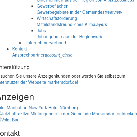
Gewerbeflächen
Gewerbegebiete in der Gemeinde
streetview
Wirtschaftsförderung
Mittelstandsfreundliches Klima
layers
Jobs
Jobangebote aus der Region
work
Unternehmerverband
Kontakt
Ansprechpartner
account_circle
nterstützung
suchen Sie unsere Anzeigenkunden oder werden Sie selbst zum
terstützer der Webseite markersdorf.de
!
Anzeigen
tel Manhattan New York
Hotel Nürnberg
ontakt