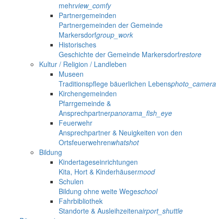
mehr
view_comfy
Partnergemeinden
Partnergemeinden der Gemeinde
Markersdorf
group_work
Historisches
Geschichte der Gemeinde Markersdorf
restore
Kultur / Religion / Landleben
Museen
Traditionspflege bäuerlichen Lebens
photo_camera
Kirchengemeinden
Pfarrgemeinde &
Ansprechpartner
panorama_fish_eye
Feuerwehr
Ansprechpartner & Neuigkeiten von den
Ortsfeuerwehren
whatshot
Bildung
Kindertageseinrichtungen
Kita, Hort & Kinderhäuser
mood
Schulen
Bildung ohne weite Wege
school
Fahrbibliothek
Standorte & Ausleihzeiten
airport_shuttle