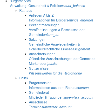
Bürgerservice
Verwaltung, Gesundheit & Politik
account_balance
Rathaus
Anliegen A bis Z
Informationen für Bürger
settings_ethernet
Bekanntmachungen
Veröffentlichungen & Beschlüsse der
Gemeinde
alarm_on
Satzungen
Gemeindliche Angelegenheiten &
sicherheitsrechtliche Erlasse
assignment
Ausschreibungen
Öffentliche Ausschreibungen der Gemeinde
Markersdorf
publish
Gut zu wissen
Wissenswertes für die Region
done
Politik
Bürgermeister
Informationen aus dem Rathaus
person
Gemeinderat
Mitglieder & Tagungen
supervisor_account
Ausschüsse
Termine
supervisor_account