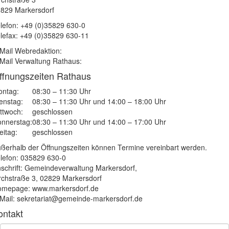
829 Markersdorf
lefon: +49 (0)35829 630-0
lefax: +49 (0)35829 630-11
Mail Webredaktion:
Mail Verwaltung Rathaus:
ffnungszeiten Rathaus
ntag:
08:30 – 11:30 Uhr
enstag:
08:30 – 11:30 Uhr und 14:00 – 18:00 Uhr
ttwoch:
geschlossen
nnerstag:
08:30 – 11:30 Uhr und 14:00 – 17:00 Uhr
eitag:
geschlossen
ßerhalb der Öffnungszeiten können Termine vereinbart werden.
lefon: 035829 630-0
schrift: Gemeindeverwaltung Markersdorf,
rchstraße 3, 02829 Markersdorf
mepage: www.markersdorf.de
Mail: sekretariat@gemeinde-markersdorf.de
ontakt