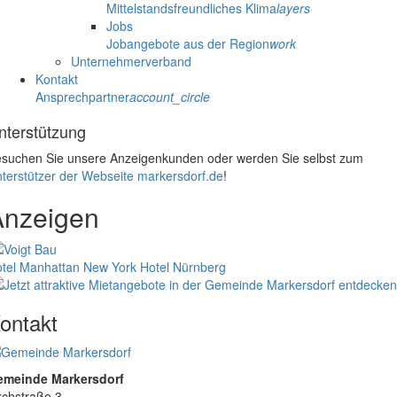
Mittelstandsfreundliches Klima
layers
Jobs
Jobangebote aus der Region
work
Unternehmerverband
Kontakt
Ansprechpartner
account_circle
nterstützung
suchen Sie unsere Anzeigenkunden oder werden Sie selbst zum
terstützer der Webseite markersdorf.de
!
Anzeigen
tel Manhattan New York
Hotel Nürnberg
ontakt
emeinde Markersdorf
rchstraße 3