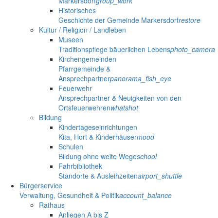
Markersdorf
group_work
Historisches
Geschichte der Gemeinde Markersdorf
restore
Kultur / Religion / Landleben
Museen
Traditionspflege bäuerlichen Lebens
photo_camera
Kirchengemeinden
Pfarrgemeinde &
Ansprechpartner
panorama_fish_eye
Feuerwehr
Ansprechpartner & Neuigkeiten von den
Ortsfeuerwehren
whatshot
Bildung
Kindertageseinrichtungen
Kita, Hort & Kinderhäuser
mood
Schulen
Bildung ohne weite Wege
school
Fahrbibliothek
Standorte & Ausleihzeiten
airport_shuttle
Bürgerservice
Verwaltung, Gesundheit & Politik
account_balance
Rathaus
Anliegen A bis Z