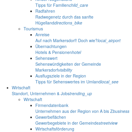
Tipps für Familien
child_care
Radfahren
Radwegenetz durch das sanfte
Hügelland
directions_bike
Tourismus
Anreise
Auf nach Markersdorf! Doch wie?
local_airport
Übernachtungen
Hotels & Pensionen
hotel
Sehenswert
Sehenswürdigkeiten der Gemeinde
Markersdorf
visibility
Ausflugsziele in der Region
Tipps für Sehenswertes im Umland
local_see
Wirtschaft
Standort, Unternehmen & Jobs
trending_up
Wirtschaft
Firmendatenbank
Unternehmen aus der Region von A bis Z
business
Gewerbeflächen
Gewerbegebiete in der Gemeinde
streetview
Wirtschaftsförderung