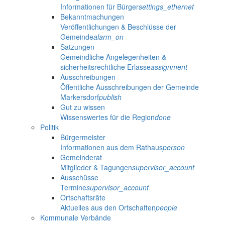
Informationen für Bürger
settings_ethernet
Bekanntmachungen
Veröffentlichungen & Beschlüsse der
Gemeinde
alarm_on
Satzungen
Gemeindliche Angelegenheiten &
sicherheitsrechtliche Erlasse
assignment
Ausschreibungen
Öffentliche Ausschreibungen der Gemeinde
Markersdorf
publish
Gut zu wissen
Wissenswertes für die Region
done
Politik
Bürgermeister
Informationen aus dem Rathaus
person
Gemeinderat
Mitglieder & Tagungen
supervisor_account
Ausschüsse
Termine
supervisor_account
Ortschaftsräte
Aktuelles aus den Ortschaften
people
Kommunale Verbände