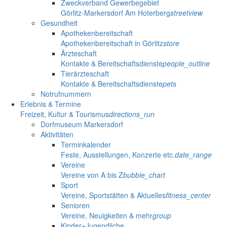
Zweckverband Gewerbegebiet
Görlitz-Markersdorf Am Hoterberg
streetview
Gesundheit
Apothekenbereitschaft
Apothekenbereitschaft in Görlitz
store
Ärzteschaft
Kontakte & Bereitschaftsdienste
people_outline
Tierärzteschaft
Kontakte & Bereitschaftsdienste
pets
Notrufnummern
Erlebnis & Termine
Freizeit, Kultur & Tourismus
directions_run
Dorfmuseum Markersdorf
Aktivitäten
Terminkalender
Feste, Ausstellungen, Konzerte etc.
date_range
Vereine
Vereine von A bis Z
bubble_chart
Sport
Vereine, Sportstätten & Aktuelles
fitness_center
Senioren
Vereine, Neuigkeiten & mehr
group
Kinder+Jugendliche