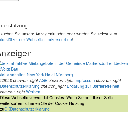
nterstützung
suchen Sie unsere Anzeigenkunden oder werden Sie selbst zum
terstützer der Webseite markersdorf.de
!
Anzeigen
tel Manhattan New York
Hotel Nürnberg
©2026
chevron_right
AGB
chevron_right
Impressum
chevron_right
Datenschutzerklärung
chevron_right
Erklärung zur Barrierefreiheit
chevron_right
Werben
Diese Webseite verwendet Cookies. Wenn Sie auf dieser Seite
weitersurfen, stimmen Sie der Cookie-Nutzung
zu
OK
Datenschutzerklärung