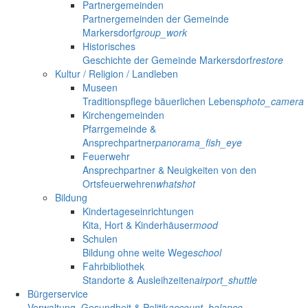
Partnergemeinden
Partnergemeinden der Gemeinde
Markersdorf
group_work
Historisches
Geschichte der Gemeinde Markersdorf
restore
Kultur / Religion / Landleben
Museen
Traditionspflege bäuerlichen Lebens
photo_camera
Kirchengemeinden
Pfarrgemeinde &
Ansprechpartner
panorama_fish_eye
Feuerwehr
Ansprechpartner & Neuigkeiten von den
Ortsfeuerwehren
whatshot
Bildung
Kindertageseinrichtungen
Kita, Hort & Kinderhäuser
mood
Schulen
Bildung ohne weite Wege
school
Fahrbibliothek
Standorte & Ausleihzeiten
airport_shuttle
Bürgerservice
Verwaltung, Gesundheit & Politik
account_balance