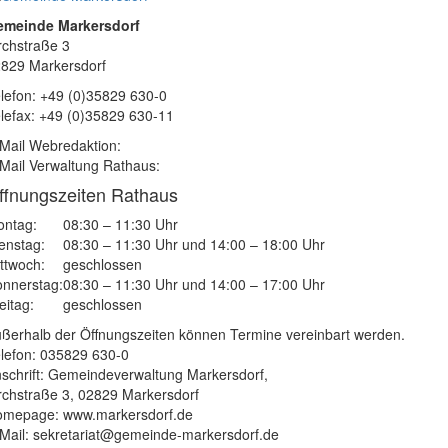
emeinde Markersdorf
rchstraße 3
829 Markersdorf
lefon: +49 (0)35829 630-0
lefax: +49 (0)35829 630-11
Mail Webredaktion:
Mail Verwaltung Rathaus:
ffnungszeiten Rathaus
ntag:
08:30 – 11:30 Uhr
enstag:
08:30 – 11:30 Uhr und 14:00 – 18:00 Uhr
ttwoch:
geschlossen
nnerstag:
08:30 – 11:30 Uhr und 14:00 – 17:00 Uhr
eitag:
geschlossen
ßerhalb der Öffnungszeiten können Termine vereinbart werden.
lefon: 035829 630-0
schrift: Gemeindeverwaltung Markersdorf,
rchstraße 3, 02829 Markersdorf
mepage: www.markersdorf.de
Mail: sekretariat@gemeinde-markersdorf.de