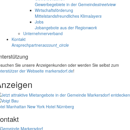
Gewerbegebiete in der Gemeinde
streetview
Wirtschaftsförderung
Mittelstandsfreundliches Klima
layers
Jobs
Jobangebote aus der Region
work
Unternehmerverband
Kontakt
Ansprechpartner
account_circle
nterstützung
suchen Sie unsere Anzeigenkunden oder werden Sie selbst zum
terstützer der Webseite markersdorf.de
!
Anzeigen
tel Manhattan New York
Hotel Nürnberg
ontakt