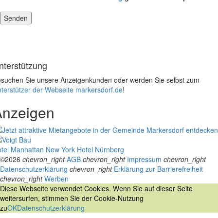
nterstützung
suchen Sie unsere Anzeigenkunden oder werden Sie selbst zum
terstützer der Webseite markersdorf.de
!
Anzeigen
tel Manhattan New York
Hotel Nürnberg
©2026
chevron_right
AGB
chevron_right
Impressum
chevron_right
Datenschutzerklärung
chevron_right
Erklärung zur Barrierefreiheit
chevron_right
Werben
Diese Webseite verwendet Cookies. Wenn Sie auf dieser Seite
weitersurfen, stimmen Sie der Cookie-Nutzung
zu
OK
Datenschutzerklärung