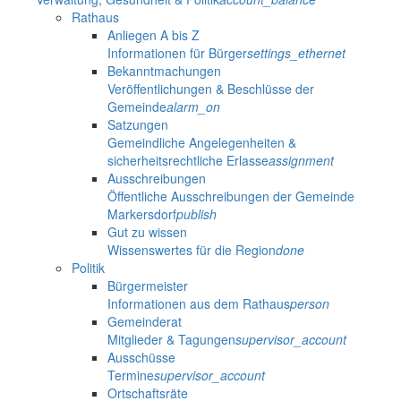
Rathaus
Anliegen A bis Z
Informationen für Bürger
settings_ethernet
Bekanntmachungen
Veröffentlichungen & Beschlüsse der
Gemeinde
alarm_on
Satzungen
Gemeindliche Angelegenheiten &
sicherheitsrechtliche Erlasse
assignment
Ausschreibungen
Öffentliche Ausschreibungen der Gemeinde
Markersdorf
publish
Gut zu wissen
Wissenswertes für die Region
done
Politik
Bürgermeister
Informationen aus dem Rathaus
person
Gemeinderat
Mitglieder & Tagungen
supervisor_account
Ausschüsse
Termine
supervisor_account
Ortschaftsräte