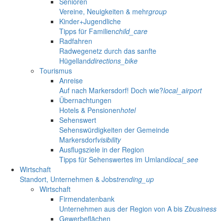
Senioren
Vereine, Neuigkeiten & mehr
group
Kinder+Jugendliche
Tipps für Familien
child_care
Radfahren
Radwegenetz durch das sanfte
Hügelland
directions_bike
Tourismus
Anreise
Auf nach Markersdorf! Doch wie?
local_airport
Übernachtungen
Hotels & Pensionen
hotel
Sehenswert
Sehenswürdigkeiten der Gemeinde
Markersdorf
visibility
Ausflugsziele in der Region
Tipps für Sehenswertes im Umland
local_see
Wirtschaft
Standort, Unternehmen & Jobs
trending_up
Wirtschaft
Firmendatenbank
Unternehmen aus der Region von A bis Z
business
Gewerbeflächen