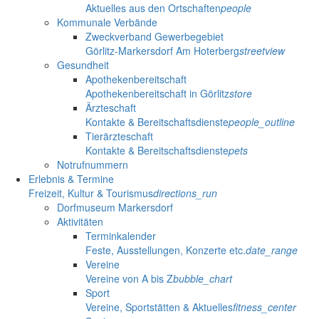
Aktuelles aus den Ortschaften
people
Kommunale Verbände
Zweckverband Gewerbegebiet
Görlitz-Markersdorf Am Hoterberg
streetview
Gesundheit
Apothekenbereitschaft
Apothekenbereitschaft in Görlitz
store
Ärzteschaft
Kontakte & Bereitschaftsdienste
people_outline
Tierärzteschaft
Kontakte & Bereitschaftsdienste
pets
Notrufnummern
Erlebnis & Termine
Freizeit, Kultur & Tourismus
directions_run
Dorfmuseum Markersdorf
Aktivitäten
Terminkalender
Feste, Ausstellungen, Konzerte etc.
date_range
Vereine
Vereine von A bis Z
bubble_chart
Sport
Vereine, Sportstätten & Aktuelles
fitness_center