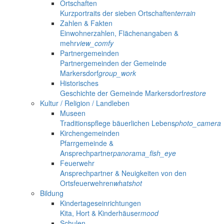
Ortschaften
Kurzportraits der sieben Ortschaften
terrain
Zahlen & Fakten
Einwohnerzahlen, Flächenangaben &
mehr
view_comfy
Partnergemeinden
Partnergemeinden der Gemeinde
Markersdorf
group_work
Historisches
Geschichte der Gemeinde Markersdorf
restore
Kultur / Religion / Landleben
Museen
Traditionspflege bäuerlichen Lebens
photo_camera
Kirchengemeinden
Pfarrgemeinde &
Ansprechpartner
panorama_fish_eye
Feuerwehr
Ansprechpartner & Neuigkeiten von den
Ortsfeuerwehren
whatshot
Bildung
Kindertageseinrichtungen
Kita, Hort & Kinderhäuser
mood
Schulen