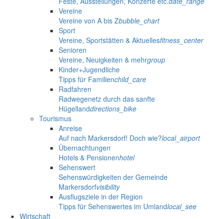
Feste, Ausstellungen, Konzerte etc.
date_range
Vereine
Vereine von A bis Z
bubble_chart
Sport
Vereine, Sportstätten & Aktuelles
fitness_center
Senioren
Vereine, Neuigkeiten & mehr
group
Kinder+Jugendliche
Tipps für Familien
child_care
Radfahren
Radwegenetz durch das sanfte
Hügelland
directions_bike
Tourismus
Anreise
Auf nach Markersdorf! Doch wie?
local_airport
Übernachtungen
Hotels & Pensionen
hotel
Sehenswert
Sehenswürdigkeiten der Gemeinde
Markersdorf
visibility
Ausflugsziele in der Region
Tipps für Sehenswertes im Umland
local_see
Wirtschaft