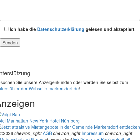
Ich habe die
Datenschutzerklärung
gelesen und akzeptiert.
nterstützung
suchen Sie unsere Anzeigenkunden oder werden Sie selbst zum
terstützer der Webseite markersdorf.de
!
Anzeigen
tel Manhattan New York
Hotel Nürnberg
©2026
chevron_right
AGB
chevron_right
Impressum
chevron_right
Datenschutzerklärung
chevron_right
Erklärung zur Barrierefreiheit