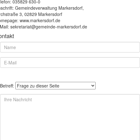
lefon: 035829 630-0
schrift: Gemeindeverwaltung Markersdorf,
rchstraße 3, 02829 Markersdorf
mepage: www.markersdorf.de
Mail: sekretariat@gemeinde-markersdorf.de
ontakt
Betreff: