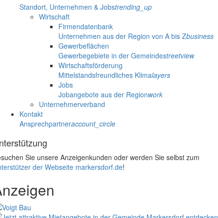
Standort, Unternehmen & Jobs
trending_up
Wirtschaft
Firmendatenbank
Unternehmen aus der Region von A bis Z
business
Gewerbeflächen
Gewerbegebiete in der Gemeinde
streetview
Wirtschaftsförderung
Mittelstandsfreundliches Klima
layers
Jobs
Jobangebote aus der Region
work
Unternehmerverband
Kontakt
Ansprechpartner
account_circle
nterstützung
suchen Sie unsere Anzeigenkunden oder werden Sie selbst zum
terstützer der Webseite markersdorf.de
!
Anzeigen