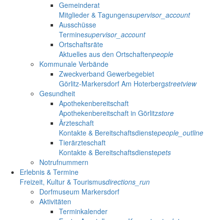
Gemeinderat
Mitglieder & Tagungen
supervisor_account
Ausschüsse
Termine
supervisor_account
Ortschaftsräte
Aktuelles aus den Ortschaften
people
Kommunale Verbände
Zweckverband Gewerbegebiet
Görlitz-Markersdorf Am Hoterberg
streetview
Gesundheit
Apothekenbereitschaft
Apothekenbereitschaft in Görlitz
store
Ärzteschaft
Kontakte & Bereitschaftsdienste
people_outline
Tierärzteschaft
Kontakte & Bereitschaftsdienste
pets
Notrufnummern
Erlebnis & Termine
Freizeit, Kultur & Tourismus
directions_run
Dorfmuseum Markersdorf
Aktivitäten
Terminkalender