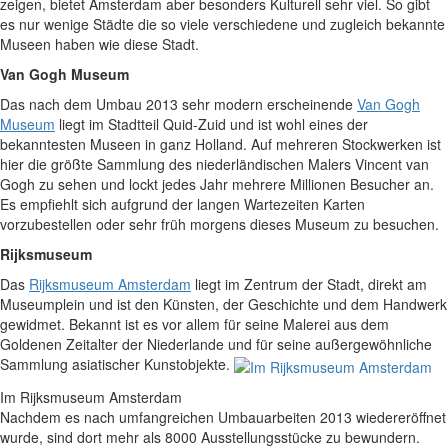
zeigen, bietet Amsterdam aber besonders Kulturell sehr viel. So gibt
es nur wenige Städte die so viele verschiedene und zugleich bekannte
Museen haben wie diese Stadt.
Van Gogh Museum
Das nach dem Umbau 2013 sehr modern erscheinende
Van Gogh
Museum
liegt im Stadtteil Quid-Zuid und ist wohl eines der
bekanntesten Museen in ganz Holland. Auf mehreren Stockwerken ist
hier die größte Sammlung des niederländischen Malers Vincent van
Gogh zu sehen und lockt jedes Jahr mehrere Millionen Besucher an.
Es empfiehlt sich aufgrund der langen Wartezeiten Karten
vorzubestellen oder sehr früh morgens dieses Museum zu besuchen.
Rijksmuseum
Das
Rijksmuseum Amsterdam
liegt im Zentrum der Stadt, direkt am
Museumplein und ist den Künsten, der Geschichte und dem Handwerk
gewidmet. Bekannt ist es vor allem für seine Malerei aus dem
Goldenen Zeitalter der Niederlande und für seine außergewöhnliche
Sammlung asiatischer Kunstobjekte.
Im Rijksmuseum Amsterdam
Nachdem es nach umfangreichen Umbauarbeiten 2013 wiedereröffnet
wurde, sind dort mehr als 8000 Ausstellungsstücke zu bewundern.