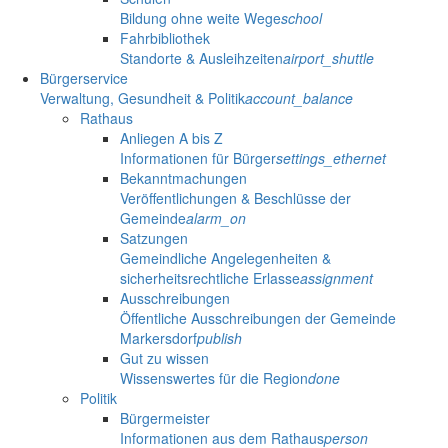
Bildung ohne weite Wege
school
Fahrbibliothek
Standorte & Ausleihzeiten
airport_shuttle
Bürgerservice
Verwaltung, Gesundheit & Politik
account_balance
Rathaus
Anliegen A bis Z
Informationen für Bürger
settings_ethernet
Bekanntmachungen
Veröffentlichungen & Beschlüsse der
Gemeinde
alarm_on
Satzungen
Gemeindliche Angelegenheiten &
sicherheitsrechtliche Erlasse
assignment
Ausschreibungen
Öffentliche Ausschreibungen der Gemeinde
Markersdorf
publish
Gut zu wissen
Wissenswertes für die Region
done
Politik
Bürgermeister
Informationen aus dem Rathaus
person