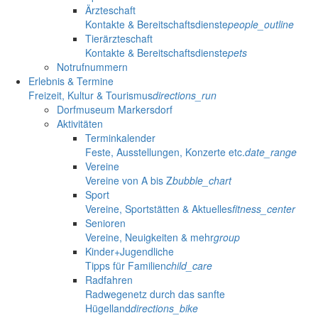
Ärzteschaft
Kontakte & Bereitschaftsdienste
people_outline
Tierärzteschaft
Kontakte & Bereitschaftsdienste
pets
Notrufnummern
Erlebnis & Termine
Freizeit, Kultur & Tourismus
directions_run
Dorfmuseum Markersdorf
Aktivitäten
Terminkalender
Feste, Ausstellungen, Konzerte etc.
date_range
Vereine
Vereine von A bis Z
bubble_chart
Sport
Vereine, Sportstätten & Aktuelles
fitness_center
Senioren
Vereine, Neuigkeiten & mehr
group
Kinder+Jugendliche
Tipps für Familien
child_care
Radfahren
Radwegenetz durch das sanfte
Hügelland
directions_bike