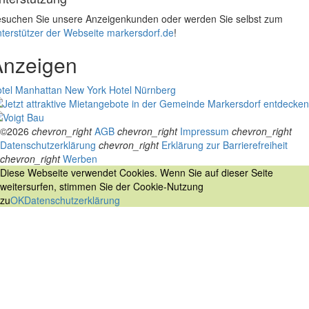
suchen Sie unsere Anzeigenkunden oder werden Sie selbst zum
terstützer der Webseite markersdorf.de
!
Anzeigen
tel Manhattan New York
Hotel Nürnberg
©2026
chevron_right
AGB
chevron_right
Impressum
chevron_right
Datenschutzerklärung
chevron_right
Erklärung zur Barrierefreiheit
chevron_right
Werben
Diese Webseite verwendet Cookies. Wenn Sie auf dieser Seite
weitersurfen, stimmen Sie der Cookie-Nutzung
zu
OK
Datenschutzerklärung