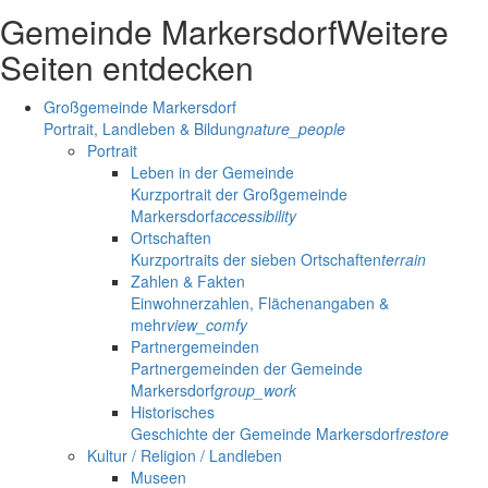
Gemeinde Markersdorf
Weitere
Seiten entdecken
Großgemeinde Markersdorf
Portrait, Landleben & Bildung
nature_people
Portrait
Leben in der Gemeinde
Kurzportrait der Großgemeinde
Markersdorf
accessibility
Ortschaften
Kurzportraits der sieben Ortschaften
terrain
Zahlen & Fakten
Einwohnerzahlen, Flächenangaben &
mehr
view_comfy
Partnergemeinden
Partnergemeinden der Gemeinde
Markersdorf
group_work
Historisches
Geschichte der Gemeinde Markersdorf
restore
Kultur / Religion / Landleben
Museen