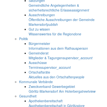
Satzungen
Gemeindliche Angelegenheiten &
sicherheitsrechtliche Erlasse
assignment
Ausschreibungen
Öffentliche Ausschreibungen der Gemeinde
Markersdorf
publish
Gut zu wissen
Wissenswertes für die Region
done
Politik
Bürgermeister
Informationen aus dem Rathaus
person
Gemeinderat
Mitglieder & Tagungen
supervisor_account
Ausschüsse
Termine
supervisor_account
Ortschaftsräte
Aktuelles aus den Ortschaften
people
Kommunale Verbände
Zweckverband Gewerbegebiet
Görlitz-Markersdorf Am Hoterberg
streetview
Gesundheit
Apothekenbereitschaft
Apothekenbereitschaft in Görlitz
store