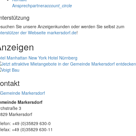
Ansprechpartner
account_circle
nterstützung
suchen Sie unsere Anzeigenkunden oder werden Sie selbst zum
terstützer der Webseite markersdorf.de
!
Anzeigen
tel Manhattan New York
Hotel Nürnberg
ontakt
emeinde Markersdorf
rchstraße 3
829 Markersdorf
lefon: +49 (0)35829 630-0
lefax: +49 (0)35829 630-11