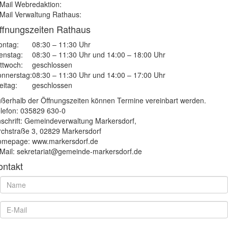
Mail Webredaktion:
Mail Verwaltung Rathaus:
ffnungszeiten Rathaus
ntag:
08:30 – 11:30 Uhr
enstag:
08:30 – 11:30 Uhr und 14:00 – 18:00 Uhr
ttwoch:
geschlossen
nnerstag:
08:30 – 11:30 Uhr und 14:00 – 17:00 Uhr
eitag:
geschlossen
ßerhalb der Öffnungszeiten können Termine vereinbart werden.
lefon: 035829 630-0
schrift: Gemeindeverwaltung Markersdorf,
rchstraße 3, 02829 Markersdorf
mepage: www.markersdorf.de
Mail: sekretariat@gemeinde-markersdorf.de
ontakt