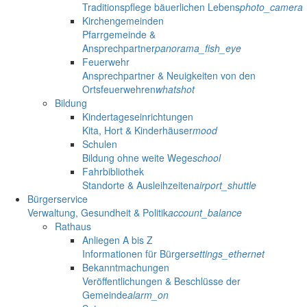
Traditionspflege bäuerlichen Lebens
photo_camera
Kirchengemeinden
Pfarrgemeinde &
Ansprechpartner
panorama_fish_eye
Feuerwehr
Ansprechpartner & Neuigkeiten von den
Ortsfeuerwehren
whatshot
Bildung
Kindertageseinrichtungen
Kita, Hort & Kinderhäuser
mood
Schulen
Bildung ohne weite Wege
school
Fahrbibliothek
Standorte & Ausleihzeiten
airport_shuttle
Bürgerservice
Verwaltung, Gesundheit & Politik
account_balance
Rathaus
Anliegen A bis Z
Informationen für Bürger
settings_ethernet
Bekanntmachungen
Veröffentlichungen & Beschlüsse der
Gemeinde
alarm_on