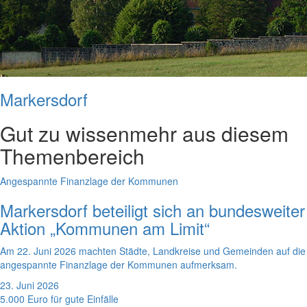
Markersdorf
Gut zu wissen
mehr aus diesem
Themenbereich
Angespannte Finanzlage der Kommunen
Markersdorf beteiligt sich an bundesweiter
Aktion „Kommunen am Limit“
Am 22. Juni 2026 machten Städte, Landkreise und Gemeinden auf die
angespannte Finanzlage der Kommunen aufmerksam.
23. Juni 2026
5.000 Euro für gute Einfälle