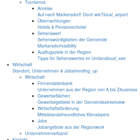
Tourismus
Anreise
Auf nach Markersdorf! Doch wie?
local_airport
Übernachtungen
Hotels & Pensionen
hotel
Sehenswert
Sehenswürdigkeiten der Gemeinde
Markersdorf
visibility
Ausflugsziele in der Region
Tipps für Sehenswertes im Umland
local_see
Wirtschaft
Standort, Unternehmen & Jobs
trending_up
Wirtschaft
Firmendatenbank
Unternehmen aus der Region von A bis Z
business
Gewerbeflächen
Gewerbegebiete in der Gemeinde
streetview
Wirtschaftsförderung
Mittelstandsfreundliches Klima
layers
Jobs
Jobangebote aus der Region
work
Unternehmerverband
Kontakt