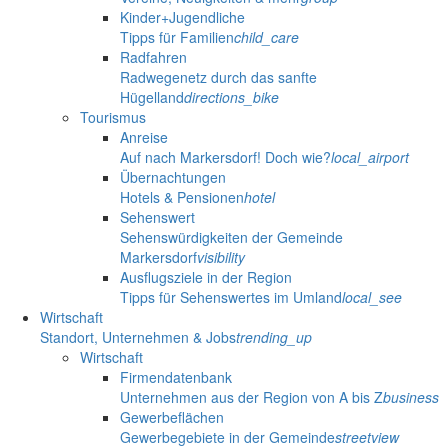
Kinder+Jugendliche
Tipps für Familien
child_care
Radfahren
Radwegenetz durch das sanfte
Hügelland
directions_bike
Tourismus
Anreise
Auf nach Markersdorf! Doch wie?
local_airport
Übernachtungen
Hotels & Pensionen
hotel
Sehenswert
Sehenswürdigkeiten der Gemeinde
Markersdorf
visibility
Ausflugsziele in der Region
Tipps für Sehenswertes im Umland
local_see
Wirtschaft
Standort, Unternehmen & Jobs
trending_up
Wirtschaft
Firmendatenbank
Unternehmen aus der Region von A bis Z
business
Gewerbeflächen
Gewerbegebiete in der Gemeinde
streetview