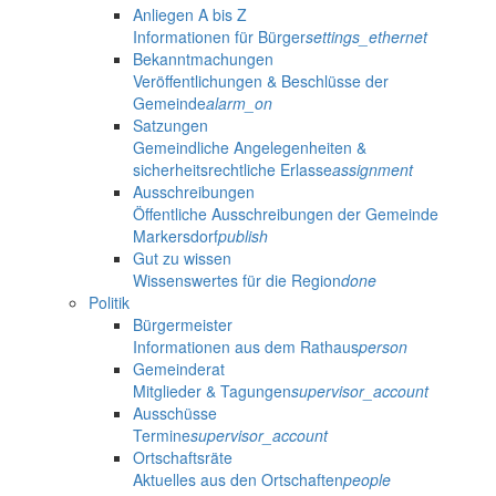
Anliegen A bis Z
Informationen für Bürger
settings_ethernet
Bekanntmachungen
Veröffentlichungen & Beschlüsse der
Gemeinde
alarm_on
Satzungen
Gemeindliche Angelegenheiten &
sicherheitsrechtliche Erlasse
assignment
Ausschreibungen
Öffentliche Ausschreibungen der Gemeinde
Markersdorf
publish
Gut zu wissen
Wissenswertes für die Region
done
Politik
Bürgermeister
Informationen aus dem Rathaus
person
Gemeinderat
Mitglieder & Tagungen
supervisor_account
Ausschüsse
Termine
supervisor_account
Ortschaftsräte
Aktuelles aus den Ortschaften
people