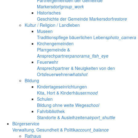
Partnergemeinden der Gemeinde
Markersdorf
group_work
Historisches
Geschichte der Gemeinde Markersdorf
restore
Kultur / Religion / Landleben
Museen
Traditionspflege bäuerlichen Lebens
photo_camera
Kirchengemeinden
Pfarrgemeinde &
Ansprechpartner
panorama_fish_eye
Feuerwehr
Ansprechpartner & Neuigkeiten von den
Ortsfeuerwehren
whatshot
Bildung
Kindertageseinrichtungen
Kita, Hort & Kinderhäuser
mood
Schulen
Bildung ohne weite Wege
school
Fahrbibliothek
Standorte & Ausleihzeiten
airport_shuttle
Bürgerservice
Verwaltung, Gesundheit & Politik
account_balance
Rathaus