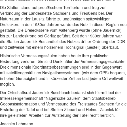
Die Station stand auf preußischem Territorium und trug zur
Verbindung der Landesnetze Sachsens und Preußens bei. Der
Naturraum in der Lausitz führte zu ungünstigen spitzwinkligen
Dreiecken. In den 1930er Jahren wurde das Netz in dieser Region neu
gestaltet. Die Dreiecksseite vom Valtenberg wurde (ohne Jauernick)
bis zur Landeskrone bei Görlitz geführt. Seit den 1960er Jahren war
die Station Jauernick Bestandteil des Netzes dritter Ordnung der DDR
und zeitweise mit einem hölzernem Hochsignal (Gestell) überbaut.
Historische Vermessungssäulen haben heute ihre praktische
Bedeutung verloren. Sie sind Denkmäler der Vermessungsgeschichte.
Dreidimensionale Koordinatenbestimmungen sind in der Gegenwart
mit satellitengestützten Navigationssystemen (wie dem GPS) bequem,
in hoher Genauigkeit und in kürzester Zeit an fast jedem Ort weltweit
möglich.
Der Ortschaftsrat Jauernick-Buschbach bedankt sich hiermit bei der
Interessengemeinschaft “Nagel’sche Säulen”, dem Staatsbetrieb
Geobasisinformation und Vermessung des Freistaates Sachsen für die
Erstellung der Tafel und bei Steffen Ziebart und Helmut Zaunick für
ihre geleisteten Arbeiten zur Aufstellung der Tafel recht herzlich.
Joachim Lehmann