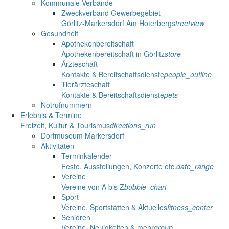
Kommunale Verbände
Zweckverband Gewerbegebiet
Görlitz-Markersdorf Am Hoterberg
streetview
Gesundheit
Apothekenbereitschaft
Apothekenbereitschaft in Görlitz
store
Ärzteschaft
Kontakte & Bereitschaftsdienste
people_outline
Tierärzteschaft
Kontakte & Bereitschaftsdienste
pets
Notrufnummern
Erlebnis & Termine
Freizeit, Kultur & Tourismus
directions_run
Dorfmuseum Markersdorf
Aktivitäten
Terminkalender
Feste, Ausstellungen, Konzerte etc.
date_range
Vereine
Vereine von A bis Z
bubble_chart
Sport
Vereine, Sportstätten & Aktuelles
fitness_center
Senioren
Vereine, Neuigkeiten & mehr
group