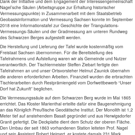
Dank der Initiative und dem Engagement der Interessengemeinschaft
Nagel’sche Säulen (Arbeitsgruppe zur Erhaltung historischer
Vermessungspunkte) in Zusammenarbeit mit dem Staatsbetrieb
Geobasisinformation und Vermessung Sachsen konnte im September
2018 eine Informationstafel zur Geschichte der Triangulations-
Vermessungs-Säulen und der Gradmessung am unteren Rundweg
des Schwarzen Berges aufgestellt werden.
Die Herstellung und Lieferung der Tafel wurde kostenmäßig vom
Freistaat Sachsen übernommen. Für die Bereitstellung des
Tafelrahmens und Aufstellung waren wir als Gemeinde und Nutzer
verantwortlich. Der Tischlermeister Steffen Ziebart fertigte den
Tafelrahmen an und unser Ortsvorsteher Helmut Zaunick übernahm
die anderen erforderlichen Arbeiten. Finanziell wurden die erbrachten
Tischlerarbeiten durch Restprämiengeld vom Dorfwettbewerb “Unser
Dorf hat Zukunft” beglichen.
Die Vermessungssäule auf dem Schwarzen Berg wurde im Mai 1865
errichtet. Das Kloster Marienthal erteilte dafür eine Baugenehmigung
an das Königlich Preußische Geodätische Institut. Der Monolith ist 1,2
Meter tief auf anstehendem Basalt gegründet und aus Herwigsdorfer
Granit gefertigt. Die Deckplatte dient dem Schutz der oberen Fläche.
Den Umbau der seit 1863 vorhandenen Station leiteten Prof. Nagel
und sein Assistent Robert Heimert, er kostete damals 231 Mark.