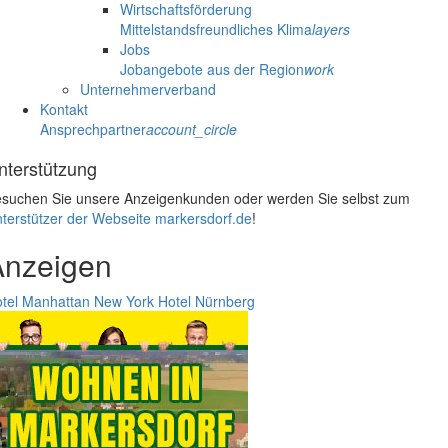
Wirtschaftsförderung
Mittelstandsfreundliches Klima
layers
Jobs
Jobangebote aus der Region
work
Unternehmerverband
Kontakt
Ansprechpartner
account_circle
nterstützung
suchen Sie unsere Anzeigenkunden oder werden Sie selbst zum
terstützer der Webseite markersdorf.de
!
Anzeigen
tel Manhattan New York
Hotel Nürnberg