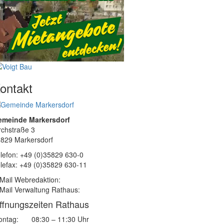
ontakt
emeinde Markersdorf
rchstraße 3
829 Markersdorf
lefon: +49 (0)35829 630-0
lefax: +49 (0)35829 630-11
Mail Webredaktion:
Mail Verwaltung Rathaus:
ffnungszeiten Rathaus
ntag:
08:30 – 11:30 Uhr