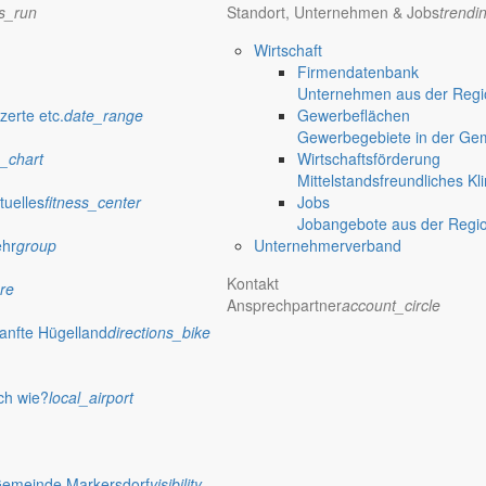
ns_run
Standort, Unternehmen & Jobs
trendi
Wirtschaft
Firmendatenbank
Unternehmen aus der Regio
zerte etc.
date_range
Gewerbeflächen
Gewerbegebiete in der Ge
_chart
Wirtschaftsförderung
nde ein
Mittelstandsfreundliches Kl
tuelles
fitness_center
Jobs
Jobangebote aus der Regi
einem Elternteil am ersten und dritten Donnerstag im Monat von 9 bis 1
ehr
group
Unternehmerverband
Kontakt
re
Ansprechpartner
account_circle
anfte Hügelland
directions_bike
tionen
 Jauernick-Buschbach Fahrradreparatursäulen an zentralen Stellen err
ch wie?
local_airport
Gemeinde Markersdorf
visibility