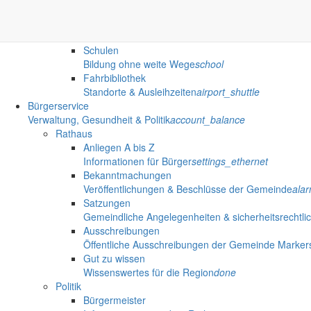
Bildung
Kindertageseinrichtungen
Kita, Hort & Kinderhäuser
mood
Schulen
Bildung ohne weite Wege
school
Fahrbibliothek
Standorte & Ausleihzeiten
airport_shuttle
Bürgerservice
Verwaltung, Gesundheit & Politik
account_balance
Rathaus
Anliegen A bis Z
Informationen für Bürger
settings_ethernet
Bekanntmachungen
Veröffentlichungen & Beschlüsse der Gemeinde
ala
Satzungen
Gemeindliche Angelegenheiten & sicherheitsrechtli
Ausschreibungen
Öffentliche Ausschreibungen der Gemeinde Marker
Gut zu wissen
Wissenswertes für die Region
done
Politik
Bürgermeister