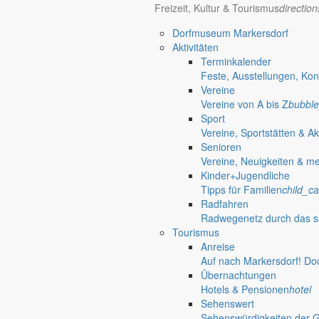
OPEN AIR
Freizeit, Kultur & Tourismus
directio
Dorfmuseum Markersdorf
Unser Beratungsbus in Markersdorf
Aktivitäten
Terminkalender
Feste, Ausstellungen, Kon
70 Jahre Jubiläumsturniere
Vereine
Vereine von A bis Z
bubble
Kinderhaus „Wirbelwind“ lädt regelmäßig zur Schnupper- und Spielstu
Sport
Spielend die Kinderkrippe kennenlernen
Vereine, Sportstätten & Ak
Senioren
Das Kinderhaus „Wirbelwind“ lädt Kinder von null bis drei Jahren mit 
Vereine, Neuigkeiten & m
Kinder+Jugendliche
31. Juli 2026
Tipps für Familien
child_ca
An zentralen Punkten in der Gemeinde Markersdorf
Radfahren
Radwegenetz durch das s
Errichtung von zwei Fahrrad-Reparatursta
Tourismus
Anreise
Auf Anregung von Einwohnern sollen in den Ortsteilen Markersdorf und
Auf nach Markersdorf! Do
15. Juli 2026
Übernachtungen
Hotels & Pensionen
hotel
Mitglieder- und Wahlveranstaltung
Sehenswert
Sehenswürdigkeiten der 