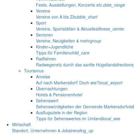
Feste, Ausstellungen, Konzerte etc.
date_range
Vereine
Vereine von A bis Z
bubble_chart
Sport
Vereine, Sportstätten & Aktuelles
fitness_center
Senioren
Vereine, Neuigkeiten & mehr
group
Kinder+Jugendliche
Tipps für Familien
child_care
Radfahren
Radwegenetz durch das sanfte Hügelland
direction
Tourismus
Anreise
Auf nach Markersdorf! Doch wie?
local_airport
Übernachtungen
Hotels & Pensionen
hotel
Sehenswert
Sehenswürdigkeiten der Gemeinde Markersdorf
visib
Ausflugsziele in der Region
Tipps für Sehenswertes im Umland
local_see
Wirtschaft
Standort, Unternehmen & Jobs
trending_up