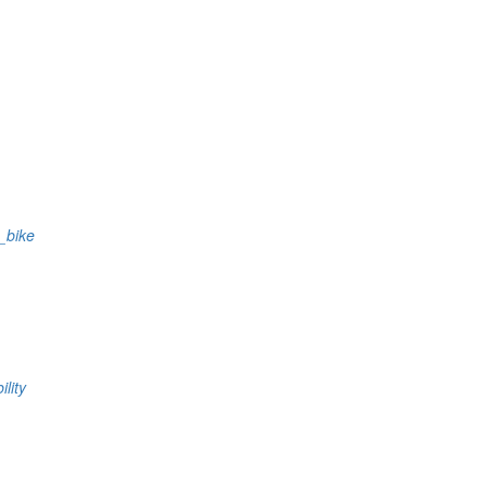
s_bike
ility