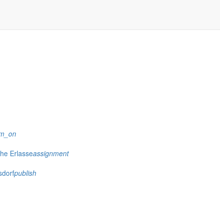
rm_on
che Erlasse
assignment
sdorf
publish