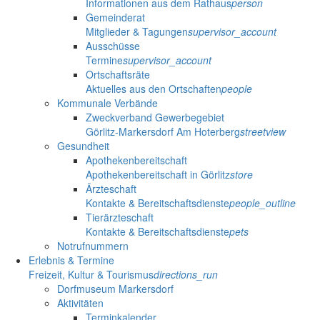
Informationen aus dem Rathaus
person
Gemeinderat
Mitglieder & Tagungen
supervisor_account
Ausschüsse
Termine
supervisor_account
Ortschaftsräte
Aktuelles aus den Ortschaften
people
Kommunale Verbände
Zweckverband Gewerbegebiet
Görlitz-Markersdorf Am Hoterberg
streetview
Gesundheit
Apothekenbereitschaft
Apothekenbereitschaft in Görlitz
store
Ärzteschaft
Kontakte & Bereitschaftsdienste
people_outline
Tierärzteschaft
Kontakte & Bereitschaftsdienste
pets
Notrufnummern
Erlebnis & Termine
Freizeit, Kultur & Tourismus
directions_run
Dorfmuseum Markersdorf
Aktivitäten
Terminkalender