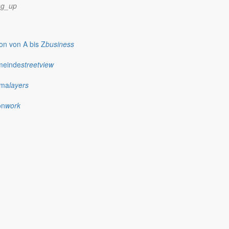
ng_up
n von A bis Z
business
meinde
streetview
ima
layers
on
work
0.30 Uhr zur Schnupper- und Spielstunde ein.
ichtet werden.