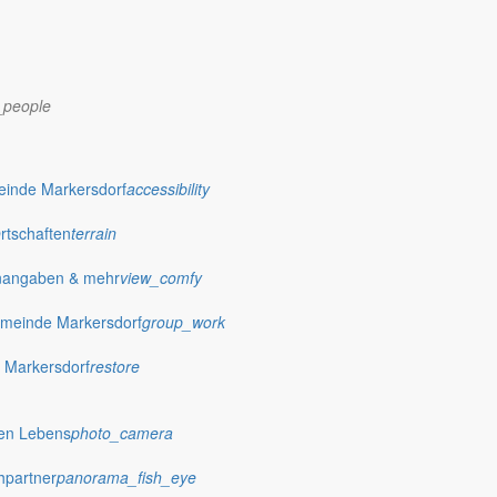
_people
dorf.de
einde Markersdorf
accessibility
Ortschaften
terrain
nangaben & mehr
view_comfy
meinde Markersdorf
group_work
 Markersdorf
restore
hen Lebens
photo_camera
hpartner
panorama_fish_eye