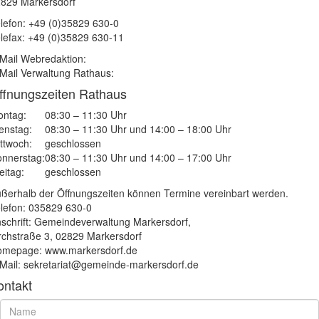
829 Markersdorf
lefon: +49 (0)35829 630-0
lefax: +49 (0)35829 630-11
Mail Webredaktion:
Mail Verwaltung Rathaus:
ffnungszeiten Rathaus
ntag:
08:30 – 11:30 Uhr
enstag:
08:30 – 11:30 Uhr und 14:00 – 18:00 Uhr
ttwoch:
geschlossen
nnerstag:
08:30 – 11:30 Uhr und 14:00 – 17:00 Uhr
eitag:
geschlossen
ßerhalb der Öffnungszeiten können Termine vereinbart werden.
lefon: 035829 630-0
schrift: Gemeindeverwaltung Markersdorf,
rchstraße 3, 02829 Markersdorf
mepage: www.markersdorf.de
Mail: sekretariat@gemeinde-markersdorf.de
ontakt