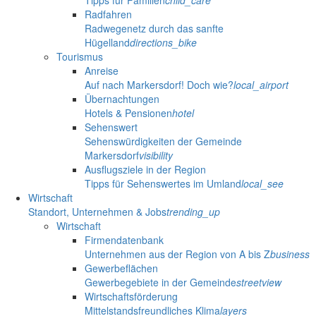
Tipps für Familien
child_care
Radfahren
Radwegenetz durch das sanfte
Hügelland
directions_bike
Tourismus
Anreise
Auf nach Markersdorf! Doch wie?
local_airport
Übernachtungen
Hotels & Pensionen
hotel
Sehenswert
Sehenswürdigkeiten der Gemeinde
Markersdorf
visibility
Ausflugsziele in der Region
Tipps für Sehenswertes im Umland
local_see
Wirtschaft
Standort, Unternehmen & Jobs
trending_up
Wirtschaft
Firmendatenbank
Unternehmen aus der Region von A bis Z
business
Gewerbeflächen
Gewerbegebiete in der Gemeinde
streetview
Wirtschaftsförderung
Mittelstandsfreundliches Klima
layers