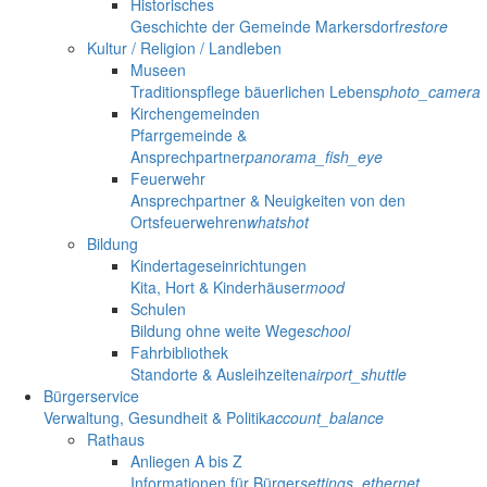
Historisches
Geschichte der Gemeinde Markersdorf
restore
Kultur / Religion / Landleben
Museen
Traditionspflege bäuerlichen Lebens
photo_camera
Kirchengemeinden
Pfarrgemeinde &
Ansprechpartner
panorama_fish_eye
Feuerwehr
Ansprechpartner & Neuigkeiten von den
Ortsfeuerwehren
whatshot
Bildung
Kindertageseinrichtungen
Kita, Hort & Kinderhäuser
mood
Schulen
Bildung ohne weite Wege
school
Fahrbibliothek
Standorte & Ausleihzeiten
airport_shuttle
Bürgerservice
Verwaltung, Gesundheit & Politik
account_balance
Rathaus
Anliegen A bis Z
Informationen für Bürger
settings_ethernet