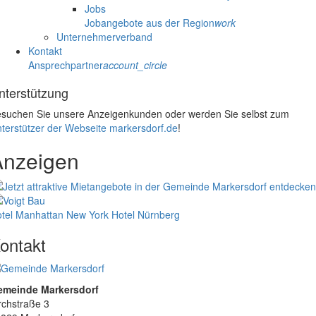
Jobs
Jobangebote aus der Region
work
Unternehmerverband
Kontakt
Ansprechpartner
account_circle
nterstützung
suchen Sie unsere Anzeigenkunden oder werden Sie selbst zum
terstützer der Webseite markersdorf.de
!
Anzeigen
tel Manhattan New York
Hotel Nürnberg
ontakt
emeinde Markersdorf
rchstraße 3