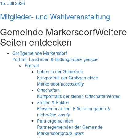
15. Juli 2026
Mitglieder- und Wahlveranstaltung
Gemeinde Markersdorf
Weitere
Seiten entdecken
Großgemeinde Markersdorf
Portrait, Landleben & Bildung
nature_people
Portrait
Leben in der Gemeinde
Kurzportrait der Großgemeinde
Markersdorf
accessibility
Ortschaften
Kurzportraits der sieben Ortschaften
terrain
Zahlen & Fakten
Einwohnerzahlen, Flächenangaben &
mehr
view_comfy
Partnergemeinden
Partnergemeinden der Gemeinde
Markersdorf
group_work