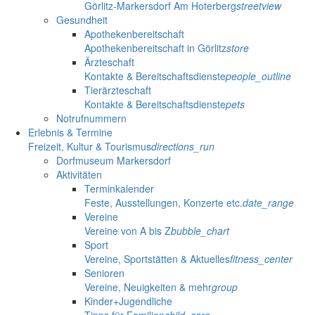
Görlitz-Markersdorf Am Hoterberg
streetview
Gesundheit
Apothekenbereitschaft
Apothekenbereitschaft in Görlitz
store
Ärzteschaft
Kontakte & Bereitschaftsdienste
people_outline
Tierärzteschaft
Kontakte & Bereitschaftsdienste
pets
Notrufnummern
Erlebnis & Termine
Freizeit, Kultur & Tourismus
directions_run
Dorfmuseum Markersdorf
Aktivitäten
Terminkalender
Feste, Ausstellungen, Konzerte etc.
date_range
Vereine
Vereine von A bis Z
bubble_chart
Sport
Vereine, Sportstätten & Aktuelles
fitness_center
Senioren
Vereine, Neuigkeiten & mehr
group
Kinder+Jugendliche