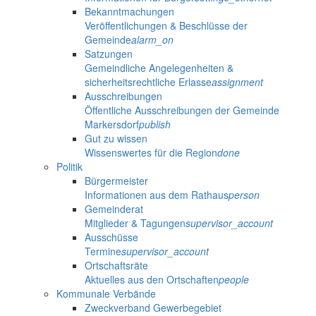
Bekanntmachungen
Veröffentlichungen & Beschlüsse der
Gemeinde
alarm_on
Satzungen
Gemeindliche Angelegenheiten &
sicherheitsrechtliche Erlasse
assignment
Ausschreibungen
Öffentliche Ausschreibungen der Gemeinde
Markersdorf
publish
Gut zu wissen
Wissenswertes für die Region
done
Politik
Bürgermeister
Informationen aus dem Rathaus
person
Gemeinderat
Mitglieder & Tagungen
supervisor_account
Ausschüsse
Termine
supervisor_account
Ortschaftsräte
Aktuelles aus den Ortschaften
people
Kommunale Verbände
Zweckverband Gewerbegebiet