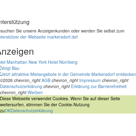
nterstützung
suchen Sie unsere Anzeigenkunden oder werden Sie selbst zum
terstützer der Webseite markersdorf.de
!
Anzeigen
tel Manhattan New York
Hotel Nürnberg
©2026
chevron_right
AGB
chevron_right
Impressum
chevron_right
Datenschutzerklärung
chevron_right
Erklärung zur Barrierefreiheit
chevron_right
Werben
Diese Webseite verwendet Cookies. Wenn Sie auf dieser Seite
weitersurfen, stimmen Sie der Cookie-Nutzung
zu
OK
Datenschutzerklärung