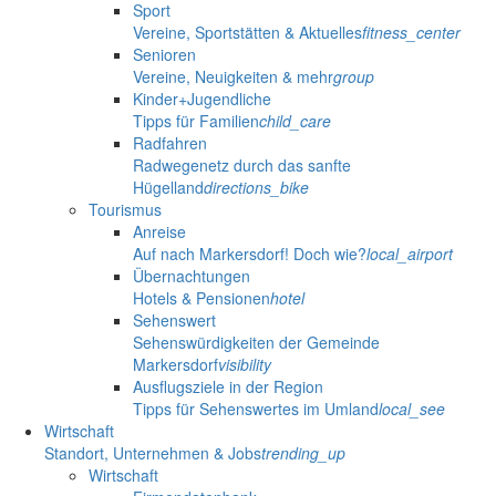
Sport
Vereine, Sportstätten & Aktuelles
fitness_center
Senioren
Vereine, Neuigkeiten & mehr
group
Kinder+Jugendliche
Tipps für Familien
child_care
Radfahren
Radwegenetz durch das sanfte
Hügelland
directions_bike
Tourismus
Anreise
Auf nach Markersdorf! Doch wie?
local_airport
Übernachtungen
Hotels & Pensionen
hotel
Sehenswert
Sehenswürdigkeiten der Gemeinde
Markersdorf
visibility
Ausflugsziele in der Region
Tipps für Sehenswertes im Umland
local_see
Wirtschaft
Standort, Unternehmen & Jobs
trending_up
Wirtschaft