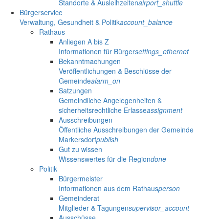
Standorte & Ausleihzeiten
airport_shuttle
Bürgerservice
Verwaltung, Gesundheit & Politik
account_balance
Rathaus
Anliegen A bis Z
Informationen für Bürger
settings_ethernet
Bekanntmachungen
Veröffentlichungen & Beschlüsse der
Gemeinde
alarm_on
Satzungen
Gemeindliche Angelegenheiten &
sicherheitsrechtliche Erlasse
assignment
Ausschreibungen
Öffentliche Ausschreibungen der Gemeinde
Markersdorf
publish
Gut zu wissen
Wissenswertes für die Region
done
Politik
Bürgermeister
Informationen aus dem Rathaus
person
Gemeinderat
Mitglieder & Tagungen
supervisor_account
Ausschüsse