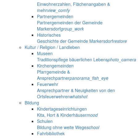
Einwohnerzahlen, Flächenangaben &
mehr
view_comfy
Partnergemeinden
Partnergemeinden der Gemeinde
Markersdorf
group_work
Historisches
Geschichte der Gemeinde Markersdorf
restore
Kultur / Religion / Landleben
Museen
Traditionspflege bäuerlichen Lebens
photo_camera
Kirchengemeinden
Pfarrgemeinde &
Ansprechpartner
panorama_fish_eye
Feuerwehr
Ansprechpartner & Neuigkeiten von den
Ortsfeuerwehren
whatshot
Bildung
Kindertageseinrichtungen
Kita, Hort & Kinderhäuser
mood
Schulen
Bildung ohne weite Wege
school
Fahrbibliothek