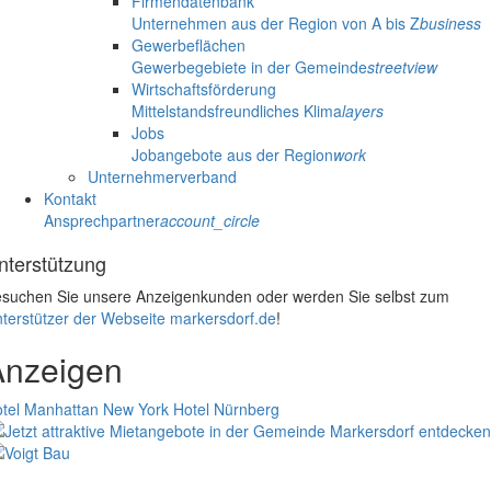
Firmendatenbank
Unternehmen aus der Region von A bis Z
business
Gewerbeflächen
Gewerbegebiete in der Gemeinde
streetview
Wirtschaftsförderung
Mittelstandsfreundliches Klima
layers
Jobs
Jobangebote aus der Region
work
Unternehmerverband
Kontakt
Ansprechpartner
account_circle
nterstützung
suchen Sie unsere Anzeigenkunden oder werden Sie selbst zum
terstützer der Webseite markersdorf.de
!
Anzeigen
tel Manhattan New York
Hotel Nürnberg