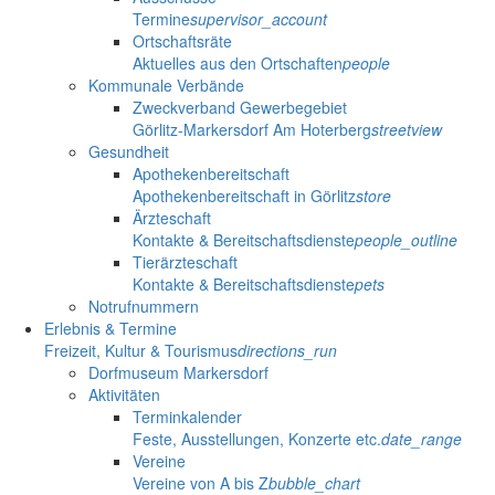
Termine
supervisor_account
Ortschaftsräte
Aktuelles aus den Ortschaften
people
Kommunale Verbände
Zweckverband Gewerbegebiet
Görlitz-Markersdorf Am Hoterberg
streetview
Gesundheit
Apothekenbereitschaft
Apothekenbereitschaft in Görlitz
store
Ärzteschaft
Kontakte & Bereitschaftsdienste
people_outline
Tierärzteschaft
Kontakte & Bereitschaftsdienste
pets
Notrufnummern
Erlebnis & Termine
Freizeit, Kultur & Tourismus
directions_run
Dorfmuseum Markersdorf
Aktivitäten
Terminkalender
Feste, Ausstellungen, Konzerte etc.
date_range
Vereine
Vereine von A bis Z
bubble_chart