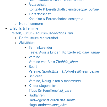
Ärzteschaft
Kontakte & Bereitschaftsdienste
people_outline
Tierärzteschaft
Kontakte & Bereitschaftsdienste
pets
Notrufnummern
Erlebnis & Termine
Freizeit, Kultur & Tourismus
directions_run
Dorfmuseum Markersdorf
Aktivitäten
Terminkalender
Feste, Ausstellungen, Konzerte etc.
date_range
Vereine
Vereine von A bis Z
bubble_chart
Sport
Vereine, Sportstätten & Aktuelles
fitness_center
Senioren
Vereine, Neuigkeiten & mehr
group
Kinder+Jugendliche
Tipps für Familien
child_care
Radfahren
Radwegenetz durch das sanfte
Hügelland
directions_bike