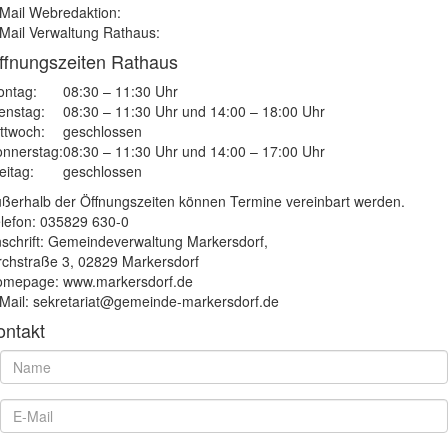
Mail Webredaktion:
Mail Verwaltung Rathaus:
ffnungszeiten Rathaus
ntag:
08:30 – 11:30 Uhr
enstag:
08:30 – 11:30 Uhr und 14:00 – 18:00 Uhr
ttwoch:
geschlossen
nnerstag:
08:30 – 11:30 Uhr und 14:00 – 17:00 Uhr
eitag:
geschlossen
ßerhalb der Öffnungszeiten können Termine vereinbart werden.
lefon: 035829 630-0
schrift: Gemeindeverwaltung Markersdorf,
rchstraße 3, 02829 Markersdorf
mepage: www.markersdorf.de
Mail: sekretariat@gemeinde-markersdorf.de
ontakt