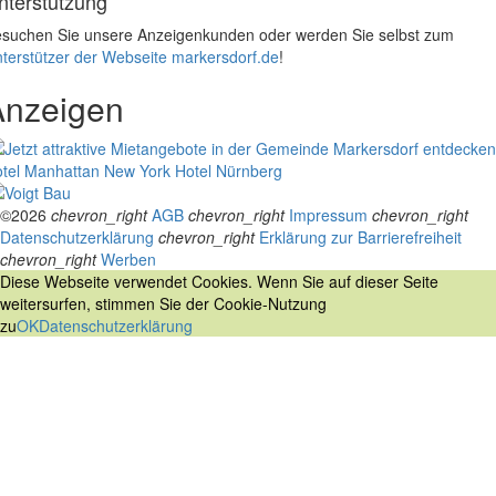
nterstützung
suchen Sie unsere Anzeigenkunden oder werden Sie selbst zum
terstützer der Webseite markersdorf.de
!
Anzeigen
tel Manhattan New York
Hotel Nürnberg
©2026
chevron_right
AGB
chevron_right
Impressum
chevron_right
Datenschutzerklärung
chevron_right
Erklärung zur Barrierefreiheit
chevron_right
Werben
Diese Webseite verwendet Cookies. Wenn Sie auf dieser Seite
weitersurfen, stimmen Sie der Cookie-Nutzung
zu
OK
Datenschutzerklärung