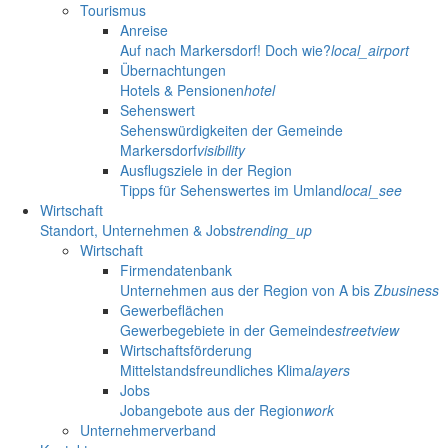
Tourismus
Anreise
Auf nach Markersdorf! Doch wie?
local_airport
Übernachtungen
Hotels & Pensionen
hotel
Sehenswert
Sehenswürdigkeiten der Gemeinde
Markersdorf
visibility
Ausflugsziele in der Region
Tipps für Sehenswertes im Umland
local_see
Wirtschaft
Standort, Unternehmen & Jobs
trending_up
Wirtschaft
Firmendatenbank
Unternehmen aus der Region von A bis Z
business
Gewerbeflächen
Gewerbegebiete in der Gemeinde
streetview
Wirtschaftsförderung
Mittelstandsfreundliches Klima
layers
Jobs
Jobangebote aus der Region
work
Unternehmerverband