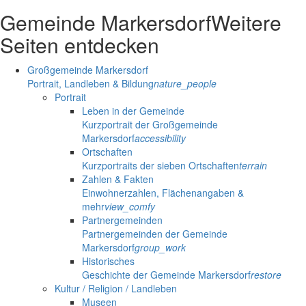
Gemeinde Markersdorf
Weitere
Seiten entdecken
Großgemeinde Markersdorf
Portrait, Landleben & Bildung
nature_people
Portrait
Leben in der Gemeinde
Kurzportrait der Großgemeinde
Markersdorf
accessibility
Ortschaften
Kurzportraits der sieben Ortschaften
terrain
Zahlen & Fakten
Einwohnerzahlen, Flächenangaben &
mehr
view_comfy
Partnergemeinden
Partnergemeinden der Gemeinde
Markersdorf
group_work
Historisches
Geschichte der Gemeinde Markersdorf
restore
Kultur / Religion / Landleben
Museen