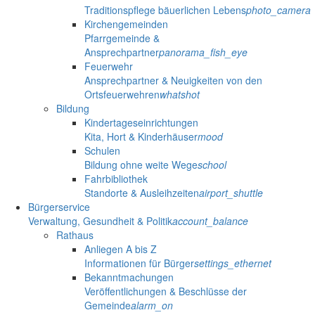
Traditionspflege bäuerlichen Lebens
photo_camera
Kirchengemeinden
Pfarrgemeinde &
Ansprechpartner
panorama_fish_eye
Feuerwehr
Ansprechpartner & Neuigkeiten von den
Ortsfeuerwehren
whatshot
Bildung
Kindertageseinrichtungen
Kita, Hort & Kinderhäuser
mood
Schulen
Bildung ohne weite Wege
school
Fahrbibliothek
Standorte & Ausleihzeiten
airport_shuttle
Bürgerservice
Verwaltung, Gesundheit & Politik
account_balance
Rathaus
Anliegen A bis Z
Informationen für Bürger
settings_ethernet
Bekanntmachungen
Veröffentlichungen & Beschlüsse der
Gemeinde
alarm_on