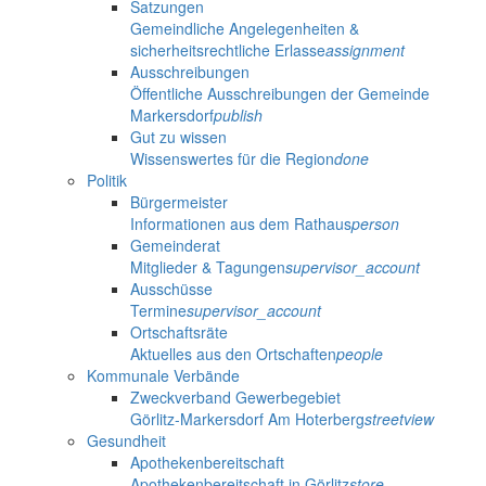
Satzungen
Gemeindliche Angelegenheiten &
sicherheitsrechtliche Erlasse
assignment
Ausschreibungen
Öffentliche Ausschreibungen der Gemeinde
Markersdorf
publish
Gut zu wissen
Wissenswertes für die Region
done
Politik
Bürgermeister
Informationen aus dem Rathaus
person
Gemeinderat
Mitglieder & Tagungen
supervisor_account
Ausschüsse
Termine
supervisor_account
Ortschaftsräte
Aktuelles aus den Ortschaften
people
Kommunale Verbände
Zweckverband Gewerbegebiet
Görlitz-Markersdorf Am Hoterberg
streetview
Gesundheit
Apothekenbereitschaft
Apothekenbereitschaft in Görlitz
store