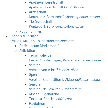
Apothekenbereitschaft
Apothekenbereitschaft in Görlitz
store
Ärzteschaft
Kontakte & Bereitschaftsdienste
people_outline
Tierärzteschaft
Kontakte & Bereitschaftsdienste
pets
Notrufnummern
Erlebnis & Termine
Freizeit, Kultur & Tourismus
directions_run
Dorfmuseum Markersdorf
Aktivitäten
Terminkalender
Feste, Ausstellungen, Konzerte etc.
date_range
Vereine
Vereine von A bis Z
bubble_chart
Sport
Vereine, Sportstätten & Aktuelles
fitness_center
Senioren
Vereine, Neuigkeiten & mehr
group
Kinder+Jugendliche
Tipps für Familien
child_care
Radfahren