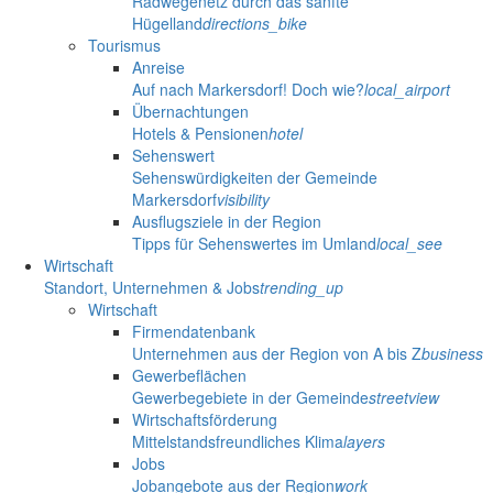
Radwegenetz durch das sanfte
Hügelland
directions_bike
Tourismus
Anreise
Auf nach Markersdorf! Doch wie?
local_airport
Übernachtungen
Hotels & Pensionen
hotel
Sehenswert
Sehenswürdigkeiten der Gemeinde
Markersdorf
visibility
Ausflugsziele in der Region
Tipps für Sehenswertes im Umland
local_see
Wirtschaft
Standort, Unternehmen & Jobs
trending_up
Wirtschaft
Firmendatenbank
Unternehmen aus der Region von A bis Z
business
Gewerbeflächen
Gewerbegebiete in der Gemeinde
streetview
Wirtschaftsförderung
Mittelstandsfreundliches Klima
layers
Jobs
Jobangebote aus der Region
work