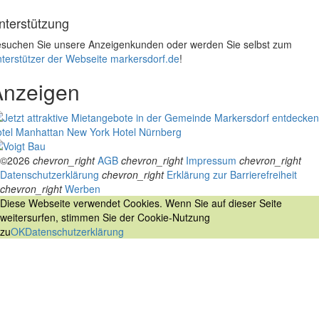
nterstützung
suchen Sie unsere Anzeigenkunden oder werden Sie selbst zum
terstützer der Webseite markersdorf.de
!
Anzeigen
tel Manhattan New York
Hotel Nürnberg
©2026
chevron_right
AGB
chevron_right
Impressum
chevron_right
Datenschutzerklärung
chevron_right
Erklärung zur Barrierefreiheit
chevron_right
Werben
Diese Webseite verwendet Cookies. Wenn Sie auf dieser Seite
weitersurfen, stimmen Sie der Cookie-Nutzung
zu
OK
Datenschutzerklärung