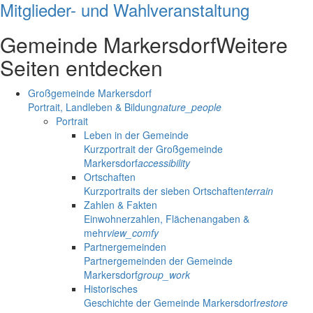
Mitglieder- und Wahlveranstaltung
Gemeinde Markersdorf
Weitere
Seiten entdecken
Großgemeinde Markersdorf
Portrait, Landleben & Bildung
nature_people
Portrait
Leben in der Gemeinde
Kurzportrait der Großgemeinde
Markersdorf
accessibility
Ortschaften
Kurzportraits der sieben Ortschaften
terrain
Zahlen & Fakten
Einwohnerzahlen, Flächenangaben &
mehr
view_comfy
Partnergemeinden
Partnergemeinden der Gemeinde
Markersdorf
group_work
Historisches
Geschichte der Gemeinde Markersdorf
restore