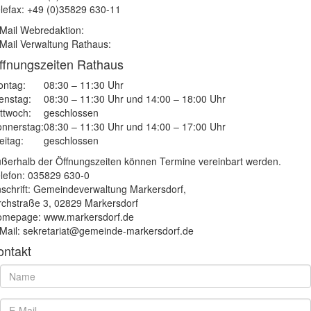
lefax: +49 (0)35829 630-11
Mail Webredaktion:
Mail Verwaltung Rathaus:
ffnungszeiten Rathaus
ntag:
08:30 – 11:30 Uhr
enstag:
08:30 – 11:30 Uhr und 14:00 – 18:00 Uhr
ttwoch:
geschlossen
nnerstag:
08:30 – 11:30 Uhr und 14:00 – 17:00 Uhr
eitag:
geschlossen
ßerhalb der Öffnungszeiten können Termine vereinbart werden.
lefon: 035829 630-0
schrift: Gemeindeverwaltung Markersdorf,
rchstraße 3, 02829 Markersdorf
mepage: www.markersdorf.de
Mail: sekretariat@gemeinde-markersdorf.de
ontakt