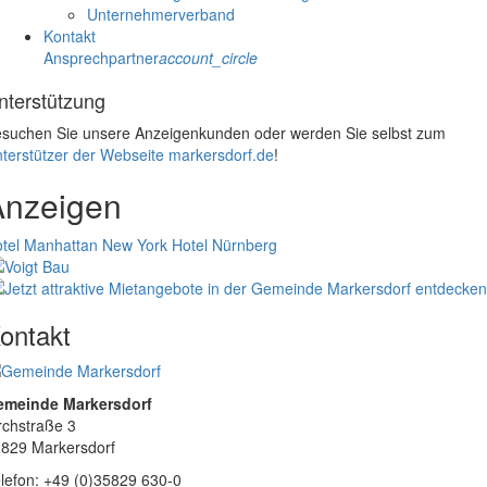
Unternehmerverband
Kontakt
Ansprechpartner
account_circle
nterstützung
suchen Sie unsere Anzeigenkunden oder werden Sie selbst zum
terstützer der Webseite markersdorf.de
!
Anzeigen
tel Manhattan New York
Hotel Nürnberg
ontakt
emeinde Markersdorf
rchstraße 3
829 Markersdorf
lefon: +49 (0)35829 630-0