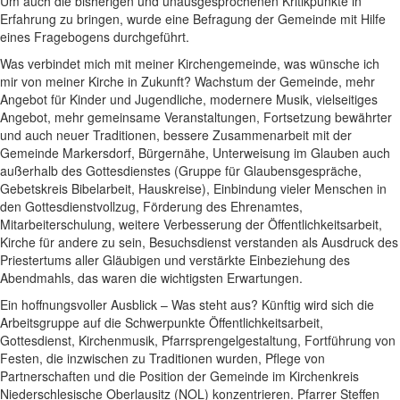
Um auch die bisherigen und unausgesprochenen Kritikpunkte in
Erfahrung zu bringen, wurde eine Befragung der Gemeinde mit Hilfe
eines Fragebogens durchgeführt.
Was verbindet mich mit meiner Kirchengemeinde, was wünsche ich
mir von meiner Kirche in Zukunft? Wachstum der Gemeinde, mehr
Angebot für Kinder und Jugendliche, modernere Musik, vielseitiges
Angebot, mehr gemeinsame Veranstaltungen, Fortsetzung bewährter
und auch neuer Traditionen, bessere Zusammenarbeit mit der
Gemeinde Markersdorf, Bürgernähe, Unterweisung im Glauben auch
außerhalb des Gottesdienstes (Gruppe für Glaubensgespräche,
Gebetskreis Bibelarbeit, Hauskreise), Einbindung vieler Menschen in
den Gottesdienstvollzug, Förderung des Ehrenamtes,
Mitarbeiterschulung, weitere Verbesserung der Öffentlichkeitsarbeit,
Kirche für andere zu sein, Besuchsdienst verstanden als Ausdruck des
Priestertums aller Gläubigen und verstärkte Einbeziehung des
Abendmahls, das waren die wichtigsten Erwartungen.
Ein hoffnungsvoller Ausblick – Was steht aus? Künftig wird sich die
Arbeitsgruppe auf die Schwerpunkte Öffentlichkeitsarbeit,
Gottesdienst, Kirchenmusik, Pfarrsprengelgestaltung, Fortführung von
Festen, die inzwischen zu Traditionen wurden, Pflege von
Partnerschaften und die Position der Gemeinde im Kirchenkreis
Niederschlesische Oberlausitz (NOL) konzentrieren. Pfarrer Steffen