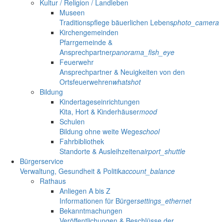
Kultur / Religion / Landleben
Museen
Traditionspflege bäuerlichen Lebens
photo_camera
Kirchengemeinden
Pfarrgemeinde &
Ansprechpartner
panorama_fish_eye
Feuerwehr
Ansprechpartner & Neuigkeiten von den
Ortsfeuerwehren
whatshot
Bildung
Kindertageseinrichtungen
Kita, Hort & Kinderhäuser
mood
Schulen
Bildung ohne weite Wege
school
Fahrbibliothek
Standorte & Ausleihzeiten
airport_shuttle
Bürgerservice
Verwaltung, Gesundheit & Politik
account_balance
Rathaus
Anliegen A bis Z
Informationen für Bürger
settings_ethernet
Bekanntmachungen
Veröffentlichungen & Beschlüsse der