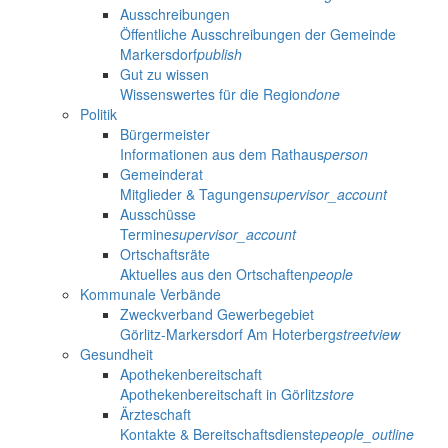
Ausschreibungen
Öffentliche Ausschreibungen der Gemeinde
Markersdorf
publish
Gut zu wissen
Wissenswertes für die Region
done
Politik
Bürgermeister
Informationen aus dem Rathaus
person
Gemeinderat
Mitglieder & Tagungen
supervisor_account
Ausschüsse
Termine
supervisor_account
Ortschaftsräte
Aktuelles aus den Ortschaften
people
Kommunale Verbände
Zweckverband Gewerbegebiet
Görlitz-Markersdorf Am Hoterberg
streetview
Gesundheit
Apothekenbereitschaft
Apothekenbereitschaft in Görlitz
store
Ärzteschaft
Kontakte & Bereitschaftsdienste
people_outline