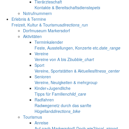
Tierärzteschaft
Kontakte & Bereitschaftsdienste
pets
Notrufnummern
Erlebnis & Termine
Freizeit, Kultur & Tourismus
directions_run
Dorfmuseum Markersdorf
Aktivitäten
Terminkalender
Feste, Ausstellungen, Konzerte etc.
date_range
Vereine
Vereine von A bis Z
bubble_chart
Sport
Vereine, Sportstätten & Aktuelles
fitness_center
Senioren
Vereine, Neuigkeiten & mehr
group
Kinder+Jugendliche
Tipps für Familien
child_care
Radfahren
Radwegenetz durch das sanfte
Hügelland
directions_bike
Tourismus
Anreise
Auf nach Markersdorf! Doch wie?
local_airport