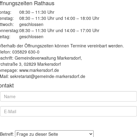
ffnungszeiten Rathaus
ntag:
08:30 – 11:30 Uhr
enstag:
08:30 – 11:30 Uhr und 14:00 – 18:00 Uhr
ttwoch:
geschlossen
nnerstag:
08:30 – 11:30 Uhr und 14:00 – 17:00 Uhr
eitag:
geschlossen
ßerhalb der Öffnungszeiten können Termine vereinbart werden.
lefon: 035829 630-0
schrift: Gemeindeverwaltung Markersdorf,
rchstraße 3, 02829 Markersdorf
mepage: www.markersdorf.de
Mail: sekretariat@gemeinde-markersdorf.de
ontakt
Betreff: