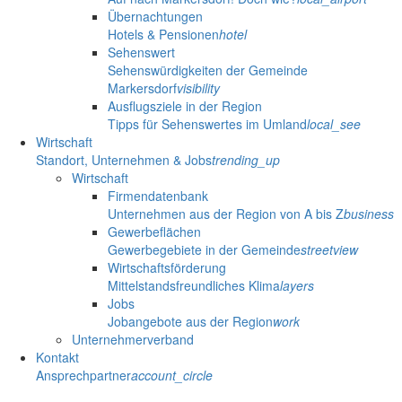
Übernachtungen
Hotels & Pensionen
hotel
Sehenswert
Sehenswürdigkeiten der Gemeinde
Markersdorf
visibility
Ausflugsziele in der Region
Tipps für Sehenswertes im Umland
local_see
Wirtschaft
Standort, Unternehmen & Jobs
trending_up
Wirtschaft
Firmendatenbank
Unternehmen aus der Region von A bis Z
business
Gewerbeflächen
Gewerbegebiete in der Gemeinde
streetview
Wirtschaftsförderung
Mittelstandsfreundliches Klima
layers
Jobs
Jobangebote aus der Region
work
Unternehmerverband
Kontakt
Ansprechpartner
account_circle