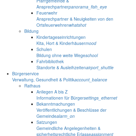
Pfarrgemeinde &
Ansprechpartner
panorama_fish_eye
Feuerwehr
Ansprechpartner & Neuigkeiten von den
Ortsfeuerwehren
whatshot
Bildung
Kindertageseinrichtungen
Kita, Hort & Kinderhäuser
mood
Schulen
Bildung ohne weite Wege
school
Fahrbibliothek
Standorte & Ausleihzeiten
airport_shuttle
Bürgerservice
Verwaltung, Gesundheit & Politik
account_balance
Rathaus
Anliegen A bis Z
Informationen für Bürger
settings_ethernet
Bekanntmachungen
Veröffentlichungen & Beschlüsse der
Gemeinde
alarm_on
Satzungen
Gemeindliche Angelegenheiten &
sicherheitsrechtliche Erlasse
assignment