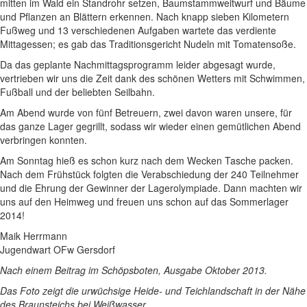
mitten im Wald ein Standrohr setzen, Baumstammweitwurf und Bäume
und Pflanzen an Blättern erkennen. Nach knapp sieben Kilometern
Fußweg und 13 verschiedenen Aufgaben wartete das verdiente
Mittagessen; es gab das Traditionsgericht Nudeln mit Tomatensoße.
Da das geplante Nachmittagsprogramm leider abgesagt wurde,
vertrieben wir uns die Zeit dank des schönen Wetters mit Schwimmen,
Fußball und der beliebten Seilbahn.
Am Abend wurde von fünf Betreuern, zwei davon waren unsere, für
das ganze Lager gegrillt, sodass wir wieder einen gemütlichen Abend
verbringen konnten.
Am Sonntag hieß es schon kurz nach dem Wecken Tasche packen.
Nach dem Frühstück folgten die Verabschiedung der 240 Teilnehmer
und die Ehrung der Gewinner der Lagerolympiade. Dann machten wir
uns auf den Heimweg und freuen uns schon auf das Sommerlager
2014!
Maik Herrmann
Jugendwart OFw Gersdorf
Nach einem Beitrag im Schöpsboten, Ausgabe Oktober 2013.
Das Foto zeigt die urwüchsige Heide- und Teichlandschaft in der Nähe
des Braunsteichs bei Weißwasser.