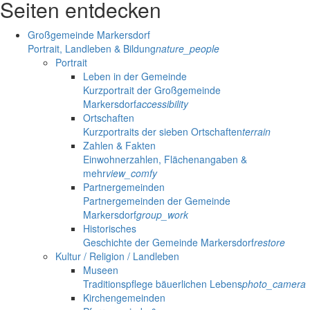
Seiten entdecken
Großgemeinde Markersdorf
Portrait, Landleben & Bildung
nature_people
Portrait
Leben in der Gemeinde
Kurzportrait der Großgemeinde
Markersdorf
accessibility
Ortschaften
Kurzportraits der sieben Ortschaften
terrain
Zahlen & Fakten
Einwohnerzahlen, Flächenangaben &
mehr
view_comfy
Partnergemeinden
Partnergemeinden der Gemeinde
Markersdorf
group_work
Historisches
Geschichte der Gemeinde Markersdorf
restore
Kultur / Religion / Landleben
Museen
Traditionspflege bäuerlichen Lebens
photo_camera
Kirchengemeinden