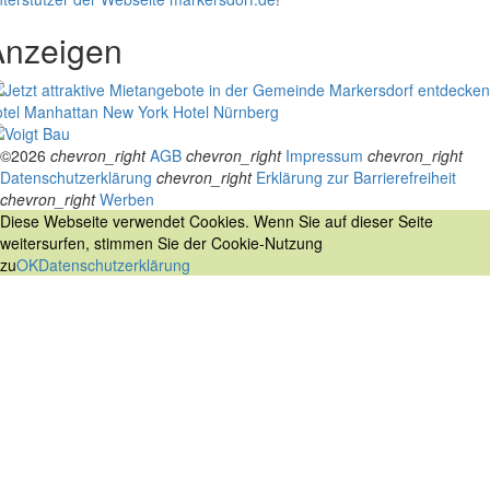
Anzeigen
tel Manhattan New York
Hotel Nürnberg
©2026
chevron_right
AGB
chevron_right
Impressum
chevron_right
Datenschutzerklärung
chevron_right
Erklärung zur Barrierefreiheit
chevron_right
Werben
Diese Webseite verwendet Cookies. Wenn Sie auf dieser Seite
weitersurfen, stimmen Sie der Cookie-Nutzung
zu
OK
Datenschutzerklärung