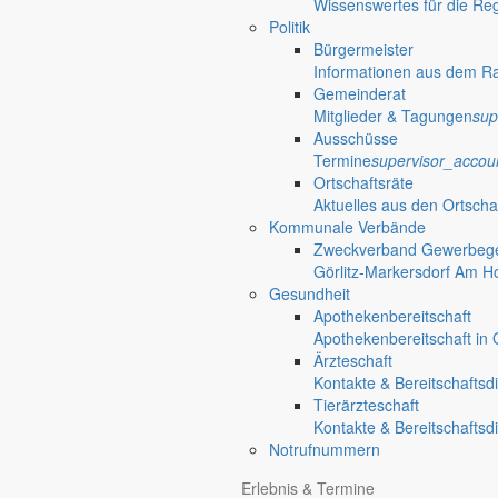
Wissenswertes für die Re
Politik
Bürgermeister
Informationen aus dem R
Gemeinderat
Mitglieder & Tagungen
sup
Ausschüsse
Termine
supervisor_accou
Ortschaftsräte
Aktuelles aus den Ortscha
Kommunale Verbände
Zweckverband Gewerbege
Görlitz-Markersdorf Am H
Gesundheit
Apothekenbereitschaft
Apothekenbereitschaft in G
Ärzteschaft
Kontakte & Bereitschaftsd
Tierärzteschaft
Kontakte & Bereitschaftsd
Notrufnummern
Erlebnis & Termine