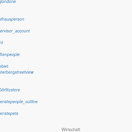
gion
done
athaus
person
ervisor_account
nt
ften
people
biet
oterberg
streetview
örlitz
store
ienste
people_outline
ienste
pets
Wirtschaft