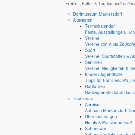
Freizeit, Kultur & Tourismus
directio
Dorfmuseum Markersdorf
Aktivitäten
Terminkalender
Feste, Ausstellungen, Kon
Vereine
Vereine von A bis Z
bubble
Sport
Vereine, Sportstätten & Ak
Senioren
Vereine, Neuigkeiten & m
Kinder+Jugendliche
Tipps für Familien
child_ca
Radfahren
Radwegenetz durch das s
Tourismus
Anreise
Auf nach Markersdorf! Do
Übernachtungen
Hotels & Pensionen
hotel
Sehenswert
Jauernick-Buschbach
Sehenswürdigkeiten der 