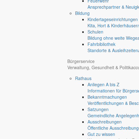
Feuerwehr
Ansprechpartner & Neuigk
Bildung
Kindertageseinrichtungen
Kita, Hort & Kinderhäuser
Schulen
Bildung ohne weite Wege
Fahrbibliothek
Standorte & Ausleihzeiten
Bürgerservice
Verwaltung, Gesundheit & Politik
acc
Rathaus
Anliegen A bis Z
Informationen für Bürger
s
Bekanntmachungen
Veröffentlichungen & Bes
Satzungen
Gemeindliche Angelegenhei
Ausschreibungen
Öffentliche Ausschreibun
Gut zu wissen