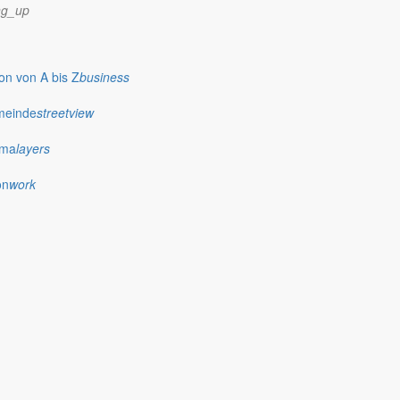
ng_up
n von A bis Z
business
meinde
streetview
ima
layers
on
work