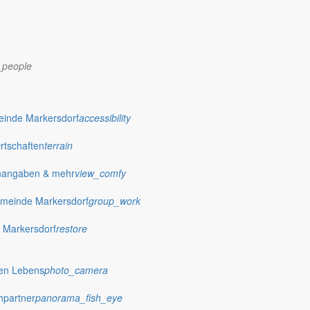
_people
dorf.de
einde Markersdorf
accessibility
Ortschaften
terrain
nangaben & mehr
view_comfy
meinde Markersdorf
group_work
 Markersdorf
restore
hen Lebens
photo_camera
hpartner
panorama_fish_eye