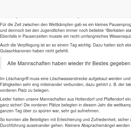
fast pünktlichen Eröffnung des Kreisjugendfeuerwehrtages 2006 stand
Landesjugendfeuerwehrwart Andreas Huhn, Kreisjugendfeuerwehrwart F
Eröffnungsworte an die Mädchen und Jungen und ließen damit die ri
Für die Zeit zwischen den Wettkämpfen gab es ein kleines Pausenprog
und dennoch bei den Jugendlichen immer noch beliebte “Bierkisten sta
Ebenfalls in Pausenzeiten musste ein recht umfangreiches Wissensquiz
Auch die Verpflegung ist an so einem Tag wichtig. Dazu hatten sich ebe
Gulaschkanonen haben nicht gefehlt.
Alle Mannschaften haben wieder ihr Bestes gegeben
Im Löschangriff muss eine Löschwasserstrecke aufgebaut werden und d
Fähigkeiten sehr eng miteinander verbunden, dazu gehört z. B. der ta
vorderen Platz zu belegen.
Leider hatten unsere Mannschaften aus Holtendorf und Pfaffendorf ein 
ganz sicher! Die vorderen Plätze belegten in diesem Jahr die wettka
ganzen Tag über zu spüren war, sehr gut aufnehmen.
So konnten alle Beteiligten mit Erleichterung und Zufriedenheit, siche
Durchführung auseinander gehen. Kleinere Absprachemängel werden 