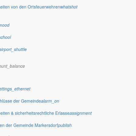
eiten von den Ortsfeuerwehren
whatshot
mood
school
airport_shuttle
ount_balance
ettings_ethernet
chlüsse der Gemeinde
alarm_on
ten & sicherheitsrechtliche Erlasse
assignment
gen der Gemeinde Markersdorf
publish