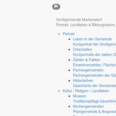
Anzeigen
Hotel Manhattan New York
Hotel Nürnberg
Großgemeinde Markersdorf
Portrait, Landleben & Bildung
nature
Portrait
Regional werben auf markersdorf.de!
anzeigen@gemeinde-markers
Leben in der Gemeinde
Home
Kurzportrait der Großgem
Markersdorf
Ortschaften
Deutsch-Paulsdorf
Kurzportraits der sieben 
Holtendorf
Zahlen & Fakten
Gersdorf
Einwohnerzahlen, Fläche
Partnergemeinden
Friedersdorf
Partnergemeinden der Ge
Pfaffendorf
Historisches
Geschichte der Gemeinde
Kultur / Religion / Landleben
Museen
Traditionspflege bäuerlic
Kirchengemeinden
Pfarrgemeinde & Ansprec