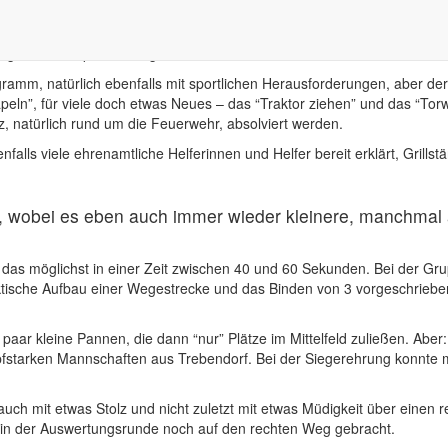
 nichts mehr entgegen.
rank Chrissulis, der Bürgermeister der Gemeinde Markersdorf Thomas
chtige Wettkampfstimmung aufkommen.
ramm, natürlich ebenfalls mit sportlichen Herausforderungen, aber de
peln”, für viele doch etwas Neues – das “Traktor ziehen” und das “Tor
, natürlich rund um die Feuerwehr, absolviert werden.
nfalls viele ehrenamtliche Helferinnen und Helfer bereit erklärt, Gril
, wobei es eben auch immer wieder kleinere, manchmal 
as möglichst in einer Zeit zwischen 40 und 60 Sekunden. Bei der Gru
ktische Aufbau einer Wegestrecke und das Binden von 3 vorgeschrieben
paar kleine Pannen, die dann “nur” Plätze im Mittelfeld zuließen. Aber
mpfstarken Mannschaften aus Trebendorf. Bei der Siegerehrung konnte 
r auch mit etwas Stolz und nicht zuletzt mit etwas Müdigkeit über eine
in der Auswertungsrunde noch auf den rechten Weg gebracht.