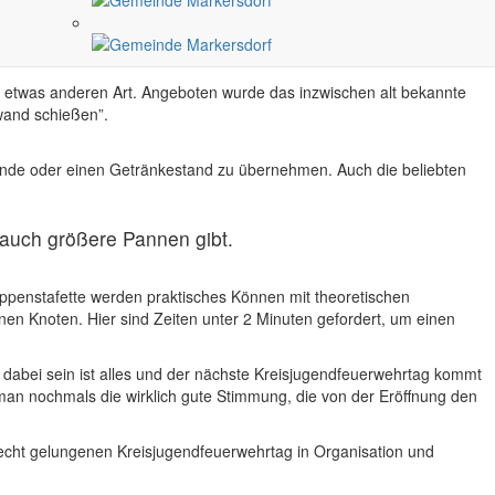
 Knack und Gemeindewehrleiter Dieter Beier, richteten Ihre
r etwas anderen Art. Angeboten wurde das inzwischen alt bekannte
wand schießen”.
lstände oder einen Getränkestand zu übernehmen. Auch die beliebten
auch größere Pannen gibt.
ppenstafette werden praktisches Können mit theoretischen
en Knoten. Hier sind Zeiten unter 2 Minuten gefordert, um einen
: dabei sein ist alles und der nächste Kreisjugendfeuerwehrtag kommt
man nochmals die wirklich gute Stimmung, die von der Eröffnung den
n recht gelungenen Kreisjugendfeuerwehrtag in Organisation und