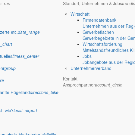
ns_run
Standort, Unternehmen & Jobs
trendi
Wirtschaft
Firmendatenbank
Unternehmen aus der Regio
zerte etc.
date_range
Gewerbeflächen
Gewerbegebiete in der Ge
_chart
Wirtschaftsförderung
Mittelstandsfreundliches Kl
tuelles
fitness_center
Jobs
Jobangebote aus der Regi
ehr
group
Unternehmerverband
Kontakt
re
Ansprechpartner
account_circle
anfte Hügelland
directions_bike
ch wie?
local_airport
Gemeinde Markersdorf
visibility