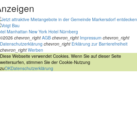
Anzeigen
tel Manhattan New York
Hotel Nürnberg
©2026
chevron_right
AGB
chevron_right
Impressum
chevron_right
Datenschutzerklärung
chevron_right
Erklärung zur Barrierefreiheit
chevron_right
Werben
Diese Webseite verwendet Cookies. Wenn Sie auf dieser Seite
weitersurfen, stimmen Sie der Cookie-Nutzung
zu
OK
Datenschutzerklärung