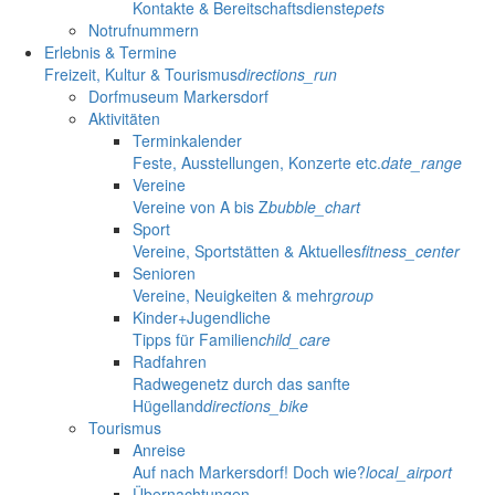
Kontakte & Bereitschaftsdienste
pets
Notrufnummern
Erlebnis & Termine
Freizeit, Kultur & Tourismus
directions_run
Dorfmuseum Markersdorf
Aktivitäten
Terminkalender
Feste, Ausstellungen, Konzerte etc.
date_range
Vereine
Vereine von A bis Z
bubble_chart
Sport
Vereine, Sportstätten & Aktuelles
fitness_center
Senioren
Vereine, Neuigkeiten & mehr
group
Kinder+Jugendliche
Tipps für Familien
child_care
Radfahren
Radwegenetz durch das sanfte
Hügelland
directions_bike
Tourismus
Anreise
Auf nach Markersdorf! Doch wie?
local_airport
Übernachtungen