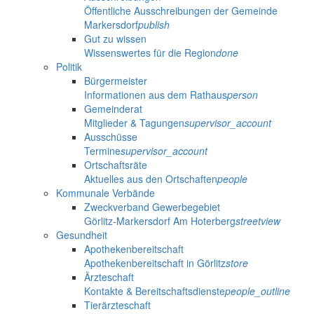
Öffentliche Ausschreibungen der Gemeinde
Markersdorf
publish
Gut zu wissen
Wissenswertes für die Region
done
Politik
Bürgermeister
Informationen aus dem Rathaus
person
Gemeinderat
Mitglieder & Tagungen
supervisor_account
Ausschüsse
Termine
supervisor_account
Ortschaftsräte
Aktuelles aus den Ortschaften
people
Kommunale Verbände
Zweckverband Gewerbegebiet
Görlitz-Markersdorf Am Hoterberg
streetview
Gesundheit
Apothekenbereitschaft
Apothekenbereitschaft in Görlitz
store
Ärzteschaft
Kontakte & Bereitschaftsdienste
people_outline
Tierärzteschaft