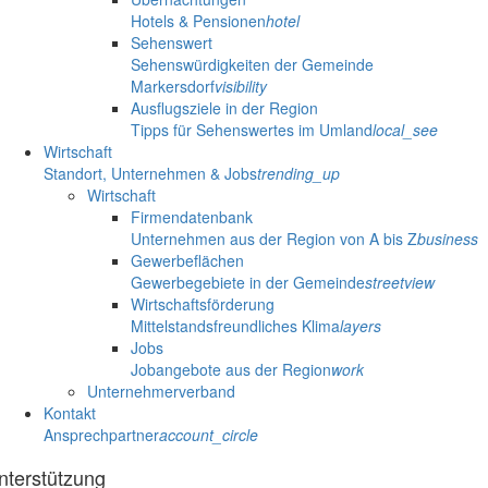
Hotels & Pensionen
hotel
Sehenswert
Sehenswürdigkeiten der Gemeinde
Markersdorf
visibility
Ausflugsziele in der Region
Tipps für Sehenswertes im Umland
local_see
Wirtschaft
Standort, Unternehmen & Jobs
trending_up
Wirtschaft
Firmendatenbank
Unternehmen aus der Region von A bis Z
business
Gewerbeflächen
Gewerbegebiete in der Gemeinde
streetview
Wirtschaftsförderung
Mittelstandsfreundliches Klima
layers
Jobs
Jobangebote aus der Region
work
Unternehmerverband
Kontakt
Ansprechpartner
account_circle
nterstützung