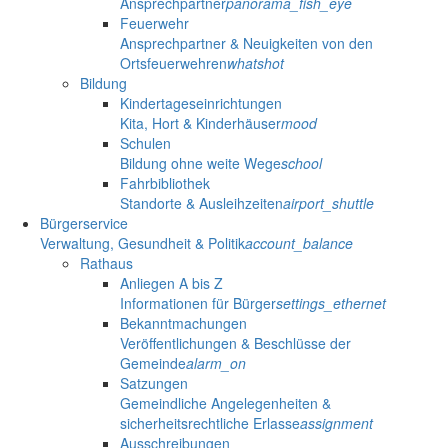
Ansprechpartner
panorama_fish_eye
Feuerwehr
Ansprechpartner & Neuigkeiten von den
Ortsfeuerwehren
whatshot
Bildung
Kindertageseinrichtungen
Kita, Hort & Kinderhäuser
mood
Schulen
Bildung ohne weite Wege
school
Fahrbibliothek
Standorte & Ausleihzeiten
airport_shuttle
Bürgerservice
Verwaltung, Gesundheit & Politik
account_balance
Rathaus
Anliegen A bis Z
Informationen für Bürger
settings_ethernet
Bekanntmachungen
Veröffentlichungen & Beschlüsse der
Gemeinde
alarm_on
Satzungen
Gemeindliche Angelegenheiten &
sicherheitsrechtliche Erlasse
assignment
Ausschreibungen