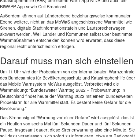
Katastrophenhilfe (BBK) betriebene Warn-App NINA und auch die
BIWAPP-App sowie Cell Broadcast.
Außerdem können auf Länderebene beziehungsweise kommunaler
Ebene weitere, nicht an das MoWaS angeschlossene Warnmittel wie
Sirenen, digitale Stadtinformationstafeln und Lautsprecherwagen
aktiviert werden. Weil Länder und Kommunen selbst über bestimmte
Warnmaßnahmen entscheiden können wird erwartet, dass diese
regional recht unterschiedlich erfolgen.
Darauf muss man sich einstellen
Um 11 Uhr wird der Probealarm von der internationalen Warnzentrale
des Bundesamtes für Bevölkerungsschutz und Katastrophenhilfe über
das Mobile Warnsystem MoWas ausgelöst. Verbreitet wird die
Warnmeldung: “Bundesweiter Warntag 2022 – Probewarnung: In
Deutschland findet heute der Warntag 2022 mit einem bundesweiten
Probealarm für alle Warnmittel statt. Es besteht keine Gefahr für die
Bevölkerung.”
Das Sirenensignal “Warnung vor einer Gefahr” wird ausgelöst. das ist
ein Heulton von sechs Mal fünf Sekunden Dauer und fünf Sekunden
Pause. Insgesamt dauert diese Sirenenwarnung also eine Minute. Sie
soll dazu veranlassen, sich sofort zu informieren, etwa am Radiogerät