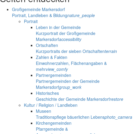
Großgemeinde Markersdorf
Portrait, Landleben & Bildung
nature_people
Portrait
Leben in der Gemeinde
Kurzportrait der Großgemeinde
Markersdorf
accessibility
Ortschaften
Kurzportraits der sieben Ortschaften
terrain
Zahlen & Fakten
Einwohnerzahlen, Flächenangaben &
mehr
view_comfy
Partnergemeinden
Partnergemeinden der Gemeinde
Markersdorf
group_work
Historisches
Geschichte der Gemeinde Markersdorf
restore
Kultur / Religion / Landleben
Museen
Traditionspflege bäuerlichen Lebens
photo_camera
Kirchengemeinden
Pfarrgemeinde &