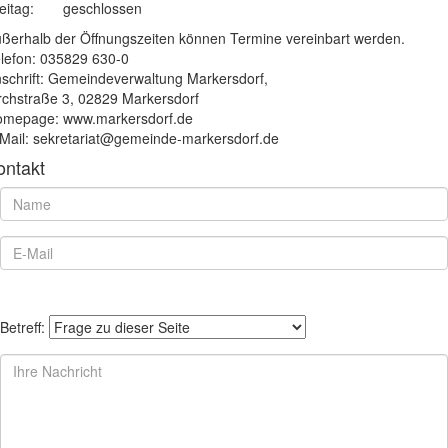
eitag:
geschlossen
ßerhalb der Öffnungszeiten können Termine vereinbart werden.
lefon: 035829 630-0
schrift: Gemeindeverwaltung Markersdorf,
rchstraße 3, 02829 Markersdorf
mepage: www.markersdorf.de
Mail: sekretariat@gemeinde-markersdorf.de
ontakt
Betreff: