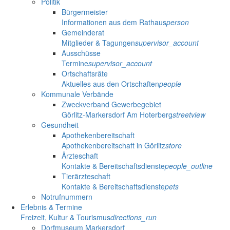
Politik
Bürgermeister
Informationen aus dem Rathaus
person
Gemeinderat
Mitglieder & Tagungen
supervisor_account
Ausschüsse
Termine
supervisor_account
Ortschaftsräte
Aktuelles aus den Ortschaften
people
Kommunale Verbände
Zweckverband Gewerbegebiet
Görlitz-Markersdorf Am Hoterberg
streetview
Gesundheit
Apothekenbereitschaft
Apothekenbereitschaft in Görlitz
store
Ärzteschaft
Kontakte & Bereitschaftsdienste
people_outline
Tierärzteschaft
Kontakte & Bereitschaftsdienste
pets
Notrufnummern
Erlebnis & Termine
Freizeit, Kultur & Tourismus
directions_run
Dorfmuseum Markersdorf