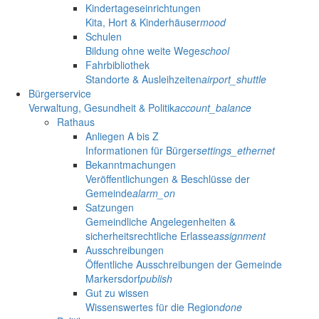
Kindertageseinrichtungen
Kita, Hort & Kinderhäuser
mood
Schulen
Bildung ohne weite Wege
school
Fahrbibliothek
Standorte & Ausleihzeiten
airport_shuttle
Bürgerservice
Verwaltung, Gesundheit & Politik
account_balance
Rathaus
Anliegen A bis Z
Informationen für Bürger
settings_ethernet
Bekanntmachungen
Veröffentlichungen & Beschlüsse der
Gemeinde
alarm_on
Satzungen
Gemeindliche Angelegenheiten &
sicherheitsrechtliche Erlasse
assignment
Ausschreibungen
Öffentliche Ausschreibungen der Gemeinde
Markersdorf
publish
Gut zu wissen
Wissenswertes für die Region
done