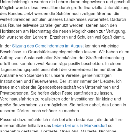
Unterrichtsbeginn wurden die Lehrer daran eingewiesen und geschult.
Möglich wurde diese Investition durch große finanzielle Unterstützung
des Bundes. Jetzt werden die Schüler noch zeitgemäßer auf die
weiterführenden Schulen unseres Landkreises vorbereitet. Dadurch
das Räume teilweise parallel genutzt werden, stehen auch den
Hortkindern am Nachmittag die neuen Möglichkeiten zur Verfügung.
Ich wünsche den Lehrern, Erziehern und Schülern viel Spaß damit.
In der
Sitzung des Gemeinderates im August
konnten wir einige
Beschlüsse zu Grundstücksangelegenheiten fassen. Wir haben einen
Auftrag zum Austausch alter Stromkästen der Straßenbeleuchtung
erteilt und konnten zwei Bauanträge positiv bescheiden. In einem
Tagesordnungspunkt beschließt der Gemeinderat immer über die
Annahme von Spenden für unsere Vereine, gemeinnützigen
Institutionen und Feuerwehren. Der ist mir immer der Liebste. Ich
freue mich über die Spendenbereitschaft von Unternehmen und
Privatpersonen. Sie helfen dabei Feste stattfinden zu lassen,
Vereinsausfahrten zu realisieren oder Investitionen für kleine und
große Bauvorhaben zu ermöglichen. Sie helfen dabei, das Leben in
unseren Dörfern noch schöner zu machen.
Passend dazu möchte ich mich bei allen bedanken, die durch ihre
ehrenamtliche Initiative das
Leben bei uns in Markersdorf
so
angenehm gestalten. Dorffeste, Open Airs, Maifeste, kirchliche