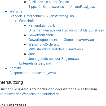
Ausflugsziele in der Region
Tipps für Sehenswertes im Umland
local_see
Wirtschaft
Standort, Unternehmen & Jobs
trending_up
Wirtschaft
Firmendatenbank
Unternehmen aus der Region von A bis Z
business
Gewerbeflächen
Gewerbegebiete in der Gemeinde
streetview
Wirtschaftsförderung
Mittelstandsfreundliches Klima
layers
Jobs
Jobangebote aus der Region
work
Unternehmerverband
Kontakt
Ansprechpartner
account_circle
nterstützung
suchen Sie unsere Anzeigenkunden oder werden Sie selbst zum
terstützer der Webseite markersdorf.de
!
Anzeigen