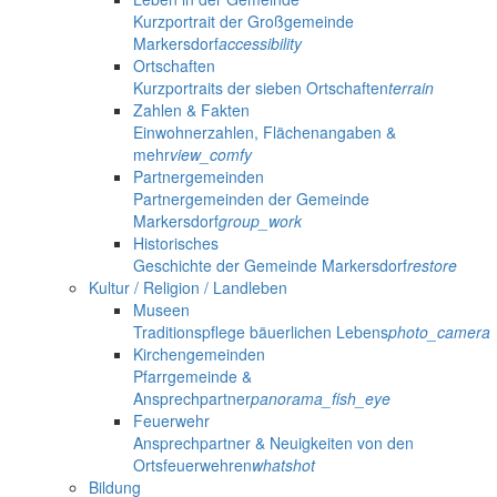
Kurzportrait der Großgemeinde
Markersdorf
accessibility
Ortschaften
Kurzportraits der sieben Ortschaften
terrain
Zahlen & Fakten
Einwohnerzahlen, Flächenangaben &
mehr
view_comfy
Partnergemeinden
Partnergemeinden der Gemeinde
Markersdorf
group_work
Historisches
Geschichte der Gemeinde Markersdorf
restore
Kultur / Religion / Landleben
Museen
Traditionspflege bäuerlichen Lebens
photo_camera
Kirchengemeinden
Pfarrgemeinde &
Ansprechpartner
panorama_fish_eye
Feuerwehr
Ansprechpartner & Neuigkeiten von den
Ortsfeuerwehren
whatshot
Bildung