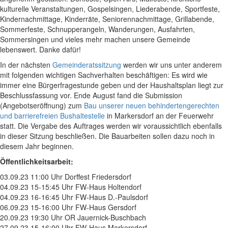
kulturelle Veranstaltungen, Gospelsingen, Liederabende, Sportfeste,
Kindernachmittage, Kinderräte, Seniorennachmittage, Grillabende,
Sommerfeste, Schnupperangeln, Wanderungen, Ausfahrten,
Sommersingen und vieles mehr machen unsere Gemeinde
lebenswert. Danke dafür!
In der nächsten
Gemeinderatssitzung
werden wir uns unter anderem
mit folgenden wichtigen Sachverhalten beschäftigen: Es wird wie
immer eine Bürgerfragestunde geben und der Haushaltsplan liegt zur
Beschlussfassung vor. Ende August fand die Submission
(Angebotseröffnung) zum
Bau unserer neuen behindertengerechten
und barrierefreien Bushaltestelle
in Markersdorf an der Feuerwehr
statt. Die Vergabe des Auftrages werden wir voraussichtlich ebenfalls
in dieser Sitzung beschließen. Die Bauarbeiten sollen dazu noch in
diesem Jahr beginnen.
Öffentlichkeitsarbeit:
03.09.23 11:00 Uhr Dorffest Friedersdorf
04.09.23 15-15:45 Uhr FW-Haus Holtendorf
04.09.23 16-16:45 Uhr FW-Haus D.-Paulsdorf
06.09.23 15-16:00 Uhr FW-Haus Gersdorf
20.09.23
19:30 Uhr OR Jauernick-Buschbach
27.09.23 15-16:00 Uhr FW-Haus Markersdorf