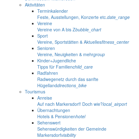
Aktivitäten
Terminkalender
Feste, Ausstellungen, Konzerte etc.
date_range
Vereine
Vereine von A bis Z
bubble_chart
Sport
Vereine, Sportstätten & Aktuelles
fitness_center
Senioren
Vereine, Neuigkeiten & mehr
group
Kinder+Jugendliche
Tipps für Familien
child_care
Radfahren
Radwegenetz durch das sanfte
Hügelland
directions_bike
Tourismus
Anreise
Auf nach Markersdorf! Doch wie?
local_airport
Übernachtungen
Hotels & Pensionen
hotel
Sehenswert
Sehenswürdigkeiten der Gemeinde
Markersdorf
visibility