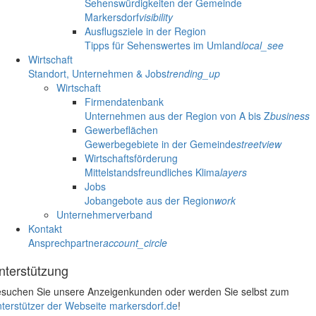
Sehenswürdigkeiten der Gemeinde
Markersdorf
visibility
Ausflugsziele in der Region
Tipps für Sehenswertes im Umland
local_see
Wirtschaft
Standort, Unternehmen & Jobs
trending_up
Wirtschaft
Firmendatenbank
Unternehmen aus der Region von A bis Z
business
Gewerbeflächen
Gewerbegebiete in der Gemeinde
streetview
Wirtschaftsförderung
Mittelstandsfreundliches Klima
layers
Jobs
Jobangebote aus der Region
work
Unternehmerverband
Kontakt
Ansprechpartner
account_circle
nterstützung
suchen Sie unsere Anzeigenkunden oder werden Sie selbst zum
terstützer der Webseite markersdorf.de
!