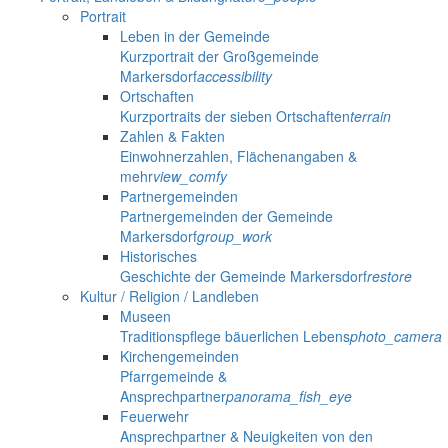
Portrait
Leben in der Gemeinde
Kurzportrait der Großgemeinde
Markersdorf
accessibility
Ortschaften
Kurzportraits der sieben Ortschaften
terrain
Zahlen & Fakten
Einwohnerzahlen, Flächenangaben &
mehr
view_comfy
Partnergemeinden
Partnergemeinden der Gemeinde
Markersdorf
group_work
Historisches
Geschichte der Gemeinde Markersdorf
restore
Kultur / Religion / Landleben
Museen
Traditionspflege bäuerlichen Lebens
photo_camera
Kirchengemeinden
Pfarrgemeinde &
Ansprechpartner
panorama_fish_eye
Feuerwehr
Ansprechpartner & Neuigkeiten von den