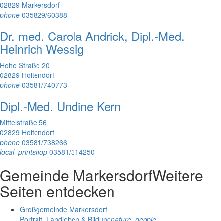
02829 Markersdorf
phone
035829/60388
Dr. med. Carola Andrick, Dipl.-Med.
Heinrich Wessig
Hohe Straße 20
02829 Holtendorf
phone
03581/740773
Dipl.-Med. Undine Kern
Mittelstraße 56
02829 Holtendorf
phone
03581/738266
local_printshop
03581/314250
Gemeinde Markersdorf
Weitere
Seiten entdecken
Großgemeinde Markersdorf
Portrait, Landleben & Bildung
nature_people