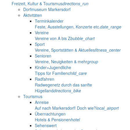
Freizeit, Kultur & Tourismus
directions_run
Dorfmuseum Markersdorf
Aktivitäten
Terminkalender
Feste, Ausstellungen, Konzerte etc.
date_range
Vereine
Vereine von A bis Z
bubble_chart
Sport
Vereine, Sportstätten & Aktuelles
fitness_center
Senioren
Vereine, Neuigkeiten & mehr
group
Kinder+Jugendliche
Tipps für Familien
child_care
Radfahren
Radwegenetz durch das sanfte
Hügelland
directions_bike
Tourismus
Anreise
Auf nach Markersdorf! Doch wie?
local_airport
Übernachtungen
Hotels & Pensionen
hotel
Sehenswert