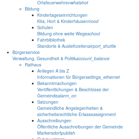
Ortsfeuerwehren
whatshot
Bildung
Kindertageseinrichtungen
Kita, Hort & Kinderhäuser
mood
Schulen
Bildung ohne weite Wege
school
Fahrbibliothek
Standorte & Ausleihzeiten
airport_shuttle
Bürgerservice
Verwaltung, Gesundheit & Politik
account_balance
Rathaus
Anliegen A bis Z
Informationen für Bürger
settings_ethernet
Bekanntmachungen
Veröffentlichungen & Beschlüsse der
Gemeinde
alarm_on
Satzungen
Gemeindliche Angelegenheiten &
sicherheitsrechtliche Erlasse
assignment
Ausschreibungen
Öffentliche Ausschreibungen der Gemeinde
Markersdorf
publish
Gut zu wissen