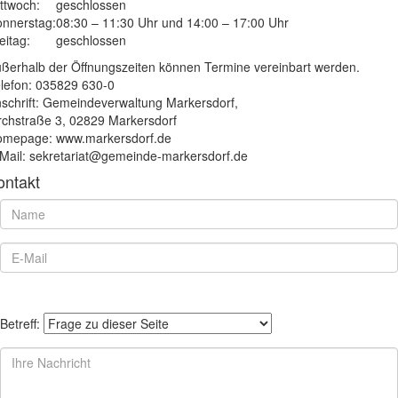
ttwoch:
geschlossen
nnerstag:
08:30 – 11:30 Uhr und 14:00 – 17:00 Uhr
eitag:
geschlossen
ßerhalb der Öffnungszeiten können Termine vereinbart werden.
lefon: 035829 630-0
schrift: Gemeindeverwaltung Markersdorf,
rchstraße 3, 02829 Markersdorf
mepage: www.markersdorf.de
Mail: sekretariat@gemeinde-markersdorf.de
ontakt
Betreff: