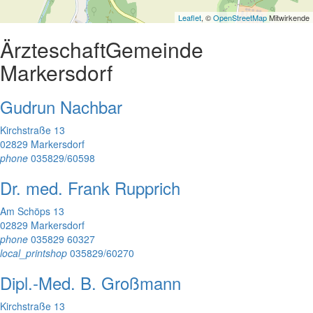
Leaflet
, ©
OpenStreetMap
Mitwirkende
Ärzteschaft
Gemeinde
Markersdorf
Gudrun Nachbar
Kirchstraße 13
02829 Markersdorf
phone
035829/60598
Dr. med. Frank Rupprich
Am Schöps 13
02829 Markersdorf
phone
035829 60327
local_printshop
035829/60270
Dipl.-Med. B. Großmann
Kirchstraße 13