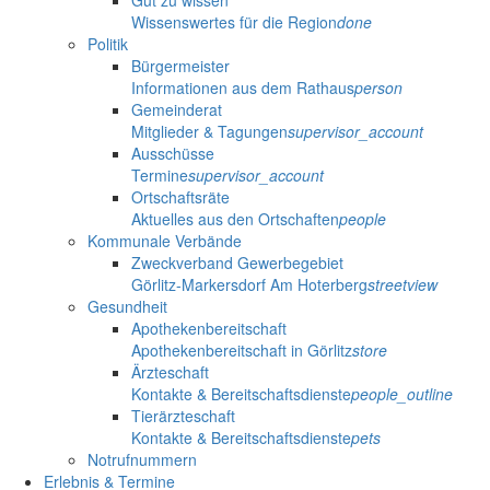
Wissenswertes für die Region
done
Politik
Bürgermeister
Informationen aus dem Rathaus
person
Gemeinderat
Mitglieder & Tagungen
supervisor_account
Ausschüsse
Termine
supervisor_account
Ortschaftsräte
Aktuelles aus den Ortschaften
people
Kommunale Verbände
Zweckverband Gewerbegebiet
Görlitz-Markersdorf Am Hoterberg
streetview
Gesundheit
Apothekenbereitschaft
Apothekenbereitschaft in Görlitz
store
Ärzteschaft
Kontakte & Bereitschaftsdienste
people_outline
Tierärzteschaft
Kontakte & Bereitschaftsdienste
pets
Notrufnummern
Erlebnis & Termine