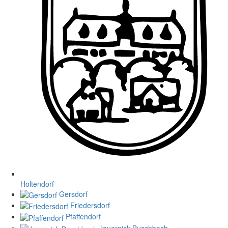
Holtendorf
Gersdorf
Friedersdorf
Pfaffendorf
Jauernick-Buschbach