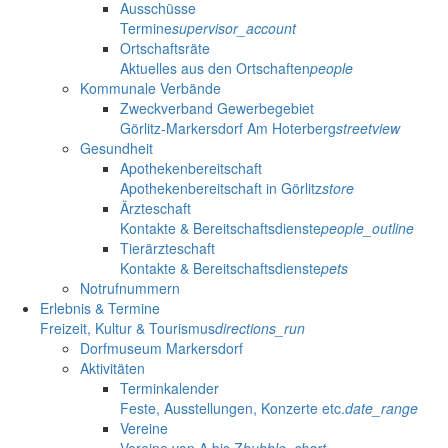
Ausschüsse
Termine
supervisor_account
Ortschaftsräte
Aktuelles aus den Ortschaften
people
Kommunale Verbände
Zweckverband Gewerbegebiet
Görlitz-Markersdorf Am Hoterberg
streetview
Gesundheit
Apothekenbereitschaft
Apothekenbereitschaft in Görlitz
store
Ärzteschaft
Kontakte & Bereitschaftsdienste
people_outline
Tierärzteschaft
Kontakte & Bereitschaftsdienste
pets
Notrufnummern
Erlebnis & Termine
Freizeit, Kultur & Tourismus
directions_run
Dorfmuseum Markersdorf
Aktivitäten
Terminkalender
Feste, Ausstellungen, Konzerte etc.
date_range
Vereine