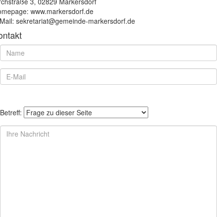
rchstraße 3, 02829 Markersdorf
mepage: www.markersdorf.de
Mail: sekretariat@gemeinde-markersdorf.de
ontakt
Betreff: