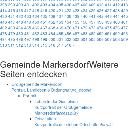
398
399
400
401
402
403
404
405
406
407
408
409
410
411
412
413
414
415
416
417
418
419
420
421
422
423
424
425
426
427
428
429
430
431
432
433
434
435
436
437
438
439
440
441
442
443
444
445
446
447
448
449
450
451
452
453
454
455
456
457
458
459
460
461
462
463
464
465
466
467
468
469
470
471
472
473
474
475
476
477
478
479
480
481
482
483
484
485
486
487
488
489
490
491
492
493
494
495
496
497
498
499
500
501
502
503
504
505
506
507
508
509
510
511
512
513
514
515
516
517
518
»
Gemeinde Markersdorf
Weitere
Seiten entdecken
Großgemeinde Markersdorf
Portrait, Landleben & Bildung
nature_people
Portrait
Leben in der Gemeinde
Kurzportrait der Großgemeinde
Markersdorf
accessibility
Ortschaften
Kurzportraits der sieben Ortschaften
terrain