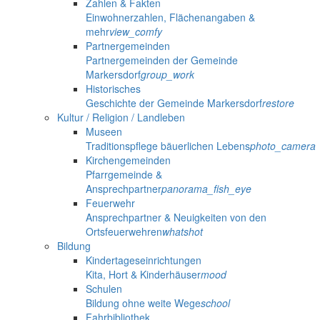
Zahlen & Fakten
Einwohnerzahlen, Flächenangaben &
mehr
view_comfy
Partnergemeinden
Partnergemeinden der Gemeinde
Markersdorf
group_work
Historisches
Geschichte der Gemeinde Markersdorf
restore
Kultur / Religion / Landleben
Museen
Traditionspflege bäuerlichen Lebens
photo_camera
Kirchengemeinden
Pfarrgemeinde &
Ansprechpartner
panorama_fish_eye
Feuerwehr
Ansprechpartner & Neuigkeiten von den
Ortsfeuerwehren
whatshot
Bildung
Kindertageseinrichtungen
Kita, Hort & Kinderhäuser
mood
Schulen
Bildung ohne weite Wege
school
Fahrbibliothek