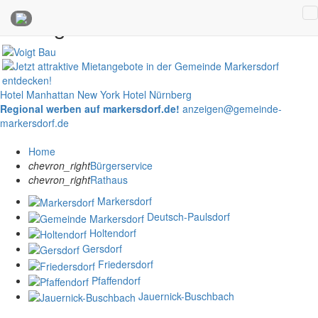
Anzeigen
Hotel Manhattan New York
Hotel Nürnberg
Regional werben auf markersdorf.de!
anzeigen@gemeinde-
markersdorf.de
Home
chevron_right
Bürgerservice
chevron_right
Rathaus
Markersdorf
Deutsch-Paulsdorf
Holtendorf
Gersdorf
Friedersdorf
Pfaffendorf
Jauernick-Buschbach