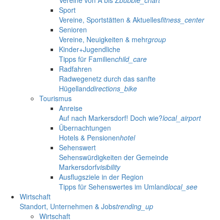
Vereine von A bis Z
bubble_chart
Sport
Vereine, Sportstätten & Aktuelles
fitness_center
Senioren
Vereine, Neuigkeiten & mehr
group
Kinder+Jugendliche
Tipps für Familien
child_care
Radfahren
Radwegenetz durch das sanfte
Hügelland
directions_bike
Tourismus
Anreise
Auf nach Markersdorf! Doch wie?
local_airport
Übernachtungen
Hotels & Pensionen
hotel
Sehenswert
Sehenswürdigkeiten der Gemeinde
Markersdorf
visibility
Ausflugsziele in der Region
Tipps für Sehenswertes im Umland
local_see
Wirtschaft
Standort, Unternehmen & Jobs
trending_up
Wirtschaft