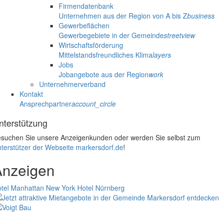
Firmendatenbank
Unternehmen aus der Region von A bis Z
business
Gewerbeflächen
Gewerbegebiete in der Gemeinde
streetview
Wirtschaftsförderung
Mittelstandsfreundliches Klima
layers
Jobs
Jobangebote aus der Region
work
Unternehmerverband
Kontakt
Ansprechpartner
account_circle
nterstützung
suchen Sie unsere Anzeigenkunden oder werden Sie selbst zum
terstützer der Webseite markersdorf.de
!
Anzeigen
tel Manhattan New York
Hotel Nürnberg