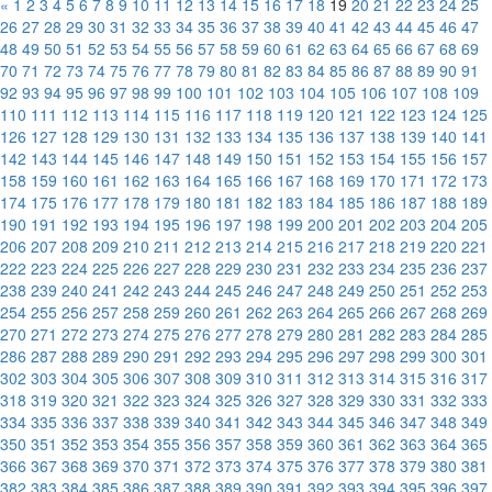
«
1
2
3
4
5
6
7
8
9
10
11
12
13
14
15
16
17
18
19
20
21
22
23
24
25
26
27
28
29
30
31
32
33
34
35
36
37
38
39
40
41
42
43
44
45
46
47
48
49
50
51
52
53
54
55
56
57
58
59
60
61
62
63
64
65
66
67
68
69
70
71
72
73
74
75
76
77
78
79
80
81
82
83
84
85
86
87
88
89
90
91
92
93
94
95
96
97
98
99
100
101
102
103
104
105
106
107
108
109
110
111
112
113
114
115
116
117
118
119
120
121
122
123
124
125
126
127
128
129
130
131
132
133
134
135
136
137
138
139
140
141
142
143
144
145
146
147
148
149
150
151
152
153
154
155
156
157
158
159
160
161
162
163
164
165
166
167
168
169
170
171
172
173
174
175
176
177
178
179
180
181
182
183
184
185
186
187
188
189
190
191
192
193
194
195
196
197
198
199
200
201
202
203
204
205
206
207
208
209
210
211
212
213
214
215
216
217
218
219
220
221
222
223
224
225
226
227
228
229
230
231
232
233
234
235
236
237
238
239
240
241
242
243
244
245
246
247
248
249
250
251
252
253
254
255
256
257
258
259
260
261
262
263
264
265
266
267
268
269
270
271
272
273
274
275
276
277
278
279
280
281
282
283
284
285
286
287
288
289
290
291
292
293
294
295
296
297
298
299
300
301
302
303
304
305
306
307
308
309
310
311
312
313
314
315
316
317
318
319
320
321
322
323
324
325
326
327
328
329
330
331
332
333
334
335
336
337
338
339
340
341
342
343
344
345
346
347
348
349
350
351
352
353
354
355
356
357
358
359
360
361
362
363
364
365
366
367
368
369
370
371
372
373
374
375
376
377
378
379
380
381
382
383
384
385
386
387
388
389
390
391
392
393
394
395
396
397