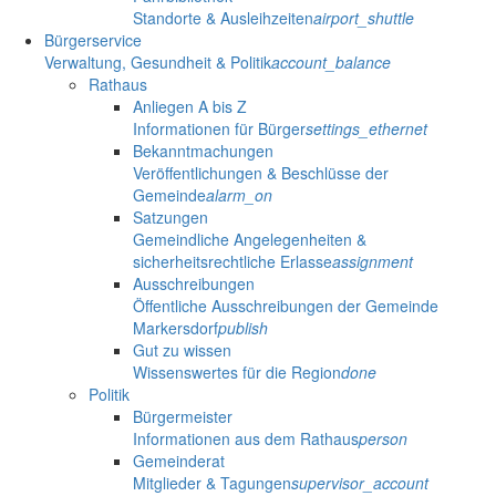
Standorte & Ausleihzeiten
airport_shuttle
Bürgerservice
Verwaltung, Gesundheit & Politik
account_balance
Rathaus
Anliegen A bis Z
Informationen für Bürger
settings_ethernet
Bekanntmachungen
Veröffentlichungen & Beschlüsse der
Gemeinde
alarm_on
Satzungen
Gemeindliche Angelegenheiten &
sicherheitsrechtliche Erlasse
assignment
Ausschreibungen
Öffentliche Ausschreibungen der Gemeinde
Markersdorf
publish
Gut zu wissen
Wissenswertes für die Region
done
Politik
Bürgermeister
Informationen aus dem Rathaus
person
Gemeinderat
Mitglieder & Tagungen
supervisor_account