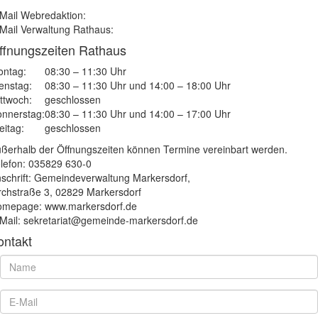
Mail Webredaktion:
Mail Verwaltung Rathaus:
ffnungszeiten Rathaus
ntag:
08:30 – 11:30 Uhr
enstag:
08:30 – 11:30 Uhr und 14:00 – 18:00 Uhr
ttwoch:
geschlossen
nnerstag:
08:30 – 11:30 Uhr und 14:00 – 17:00 Uhr
eitag:
geschlossen
ßerhalb der Öffnungszeiten können Termine vereinbart werden.
lefon: 035829 630-0
schrift: Gemeindeverwaltung Markersdorf,
rchstraße 3, 02829 Markersdorf
mepage: www.markersdorf.de
Mail: sekretariat@gemeinde-markersdorf.de
ontakt