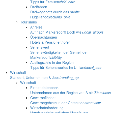
Tipps für Familien
child_care
Radfahren
Radwegenetz durch das sanfte
Hügelland
directions_bike
Tourismus
Anreise
Auf nach Markersdorf! Doch wie?
local_airport
Übernachtungen
Hotels & Pensionen
hotel
Sehenswert
Sehenswürdigkeiten der Gemeinde
Markersdorf
visibility
Ausflugsziele in der Region
Tipps für Sehenswertes im Umland
local_see
Wirtschaft
Standort, Unternehmen & Jobs
trending_up
Wirtschaft
Firmendatenbank
Unternehmen aus der Region von A bis Z
business
Gewerbeflächen
Gewerbegebiete in der Gemeinde
streetview
Wirtschaftsförderung
Mittelstandsfreundliches Klima
layers