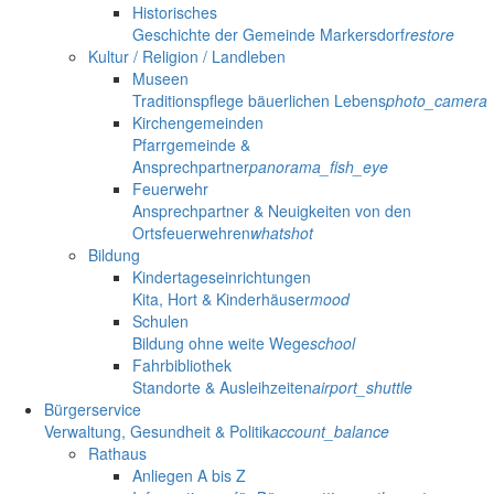
Historisches
Geschichte der Gemeinde Markersdorf
restore
Kultur / Religion / Landleben
Museen
Traditionspflege bäuerlichen Lebens
photo_camera
Kirchengemeinden
Pfarrgemeinde &
Ansprechpartner
panorama_fish_eye
Feuerwehr
Ansprechpartner & Neuigkeiten von den
Ortsfeuerwehren
whatshot
Bildung
Kindertageseinrichtungen
Kita, Hort & Kinderhäuser
mood
Schulen
Bildung ohne weite Wege
school
Fahrbibliothek
Standorte & Ausleihzeiten
airport_shuttle
Bürgerservice
Verwaltung, Gesundheit & Politik
account_balance
Rathaus
Anliegen A bis Z