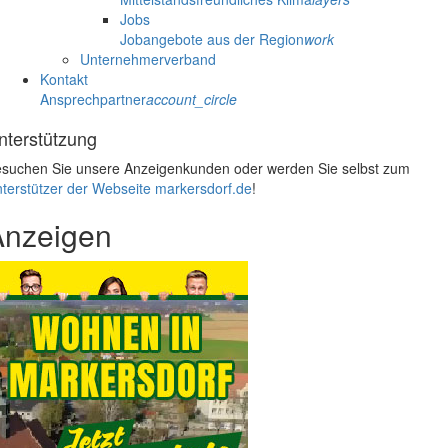
Jobs
Jobangebote aus der Region
work
Unternehmerverband
Kontakt
Ansprechpartner
account_circle
nterstützung
suchen Sie unsere Anzeigenkunden oder werden Sie selbst zum
terstützer der Webseite markersdorf.de
!
Anzeigen