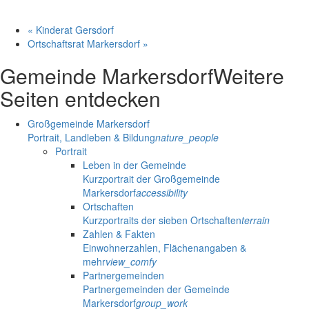
«
Kinderat Gersdorf
Ortschaftsrat Markersdorf
»
Gemeinde Markersdorf
Weitere
Seiten entdecken
Großgemeinde Markersdorf
Portrait, Landleben & Bildung
nature_people
Portrait
Leben in der Gemeinde
Kurzportrait der Großgemeinde
Markersdorf
accessibility
Ortschaften
Kurzportraits der sieben Ortschaften
terrain
Zahlen & Fakten
Einwohnerzahlen, Flächenangaben &
mehr
view_comfy
Partnergemeinden
Partnergemeinden der Gemeinde
Markersdorf
group_work