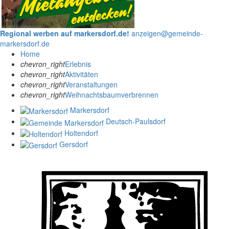
Regional werben auf markersdorf.de!
anzeigen@gemeinde-
markersdorf.de
Home
chevron_right
Erlebnis
chevron_right
Aktivitäten
chevron_right
Veranstaltungen
chevron_right
Weihnachtsbaumverbrennen
Markersdorf
Deutsch-Paulsdorf
Holtendorf
Gersdorf