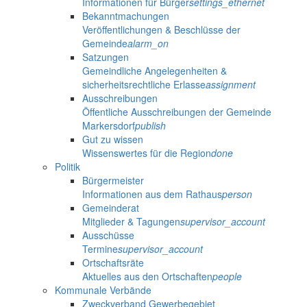
Informationen für Bürger
settings_ethernet
Bekanntmachungen
Veröffentlichungen & Beschlüsse der
Gemeinde
alarm_on
Satzungen
Gemeindliche Angelegenheiten &
sicherheitsrechtliche Erlasse
assignment
Ausschreibungen
Öffentliche Ausschreibungen der Gemeinde
Markersdorf
publish
Gut zu wissen
Wissenswertes für die Region
done
Politik
Bürgermeister
Informationen aus dem Rathaus
person
Gemeinderat
Mitglieder & Tagungen
supervisor_account
Ausschüsse
Termine
supervisor_account
Ortschaftsräte
Aktuelles aus den Ortschaften
people
Kommunale Verbände
Zweckverband Gewerbegebiet