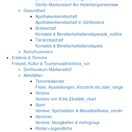
Görlitz-Markersdorf Am Hoterberg
streetview
Gesundheit
Apothekenbereitschaft
Apothekenbereitschaft in Görlitz
store
Ärzteschaft
Kontakte & Bereitschaftsdienste
people_outline
Tierärzteschaft
Kontakte & Bereitschaftsdienste
pets
Notrufnummern
Erlebnis & Termine
Freizeit, Kultur & Tourismus
directions_run
Dorfmuseum Markersdorf
Aktivitäten
Terminkalender
Feste, Ausstellungen, Konzerte etc.
date_range
Vereine
Vereine von A bis Z
bubble_chart
Sport
Vereine, Sportstätten & Aktuelles
fitness_center
Senioren
Vereine, Neuigkeiten & mehr
group
Kinder+Jugendliche