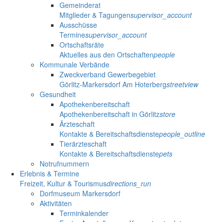
Gemeinderat
Mitglieder & Tagungen
supervisor_account
Ausschüsse
Termine
supervisor_account
Ortschaftsräte
Aktuelles aus den Ortschaften
people
Kommunale Verbände
Zweckverband Gewerbegebiet
Görlitz-Markersdorf Am Hoterberg
streetview
Gesundheit
Apothekenbereitschaft
Apothekenbereitschaft in Görlitz
store
Ärzteschaft
Kontakte & Bereitschaftsdienste
people_outline
Tierärzteschaft
Kontakte & Bereitschaftsdienste
pets
Notrufnummern
Erlebnis & Termine
Freizeit, Kultur & Tourismus
directions_run
Dorfmuseum Markersdorf
Aktivitäten
Terminkalender