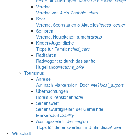
Feste, Ausstellungen, Konzerte etc.
date_range
Vereine
Vereine von A bis Z
bubble_chart
Sport
Vereine, Sportstätten & Aktuelles
fitness_center
Senioren
Vereine, Neuigkeiten & mehr
group
Kinder+Jugendliche
Tipps für Familien
child_care
Radfahren
Radwegenetz durch das sanfte
Hügelland
directions_bike
Tourismus
Anreise
Auf nach Markersdorf! Doch wie?
local_airport
Übernachtungen
Hotels & Pensionen
hotel
Sehenswert
Sehenswürdigkeiten der Gemeinde
Markersdorf
visibility
Ausflugsziele in der Region
Tipps für Sehenswertes im Umland
local_see
Wirtschaft