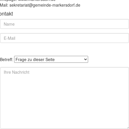
Mail: sekretariat@gemeinde-markersdorf.de
ontakt
Betreff: