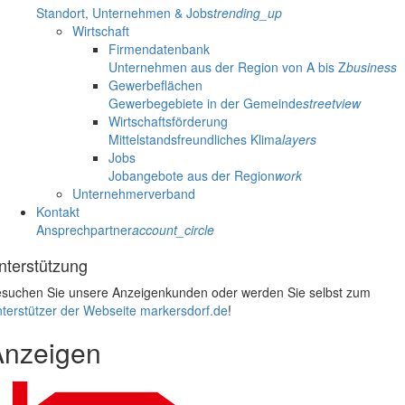
Standort, Unternehmen & Jobs
trending_up
Wirtschaft
Firmendatenbank
Unternehmen aus der Region von A bis Z
business
Gewerbeflächen
Gewerbegebiete in der Gemeinde
streetview
Wirtschaftsförderung
Mittelstandsfreundliches Klima
layers
Jobs
Jobangebote aus der Region
work
Unternehmerverband
Kontakt
Ansprechpartner
account_circle
nterstützung
suchen Sie unsere Anzeigenkunden oder werden Sie selbst zum
terstützer der Webseite markersdorf.de
!
Anzeigen