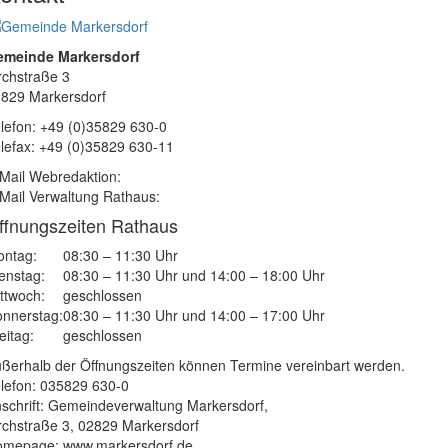
emeinde Markersdorf
rchstraße 3
829 Markersdorf
lefon: +49 (0)35829 630-0
lefax: +49 (0)35829 630-11
Mail Webredaktion:
Mail Verwaltung Rathaus:
ffnungszeiten Rathaus
ntag:
08:30 – 11:30 Uhr
enstag:
08:30 – 11:30 Uhr und 14:00 – 18:00 Uhr
ttwoch:
geschlossen
nnerstag:
08:30 – 11:30 Uhr und 14:00 – 17:00 Uhr
eitag:
geschlossen
ßerhalb der Öffnungszeiten können Termine vereinbart werden.
lefon: 035829 630-0
schrift: Gemeindeverwaltung Markersdorf,
rchstraße 3, 02829 Markersdorf
mepage: www.markersdorf.de