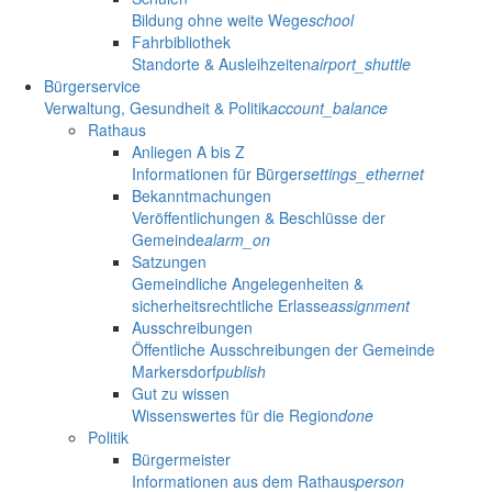
Bildung ohne weite Wege
school
Fahrbibliothek
Standorte & Ausleihzeiten
airport_shuttle
Bürgerservice
Verwaltung, Gesundheit & Politik
account_balance
Rathaus
Anliegen A bis Z
Informationen für Bürger
settings_ethernet
Bekanntmachungen
Veröffentlichungen & Beschlüsse der
Gemeinde
alarm_on
Satzungen
Gemeindliche Angelegenheiten &
sicherheitsrechtliche Erlasse
assignment
Ausschreibungen
Öffentliche Ausschreibungen der Gemeinde
Markersdorf
publish
Gut zu wissen
Wissenswertes für die Region
done
Politik
Bürgermeister
Informationen aus dem Rathaus
person