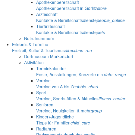
Apothekenbereitschaft
Apothekenbereitschaft in Görlitz
store
Ärzteschaft
Kontakte & Bereitschaftsdienste
people_outline
Tierärzteschaft
Kontakte & Bereitschaftsdienste
pets
Notrufnummern
Erlebnis & Termine
Freizeit, Kultur & Tourismus
directions_run
Dorfmuseum Markersdorf
Aktivitäten
Terminkalender
Feste, Ausstellungen, Konzerte etc.
date_range
Vereine
Vereine von A bis Z
bubble_chart
Sport
Vereine, Sportstätten & Aktuelles
fitness_center
Senioren
Vereine, Neuigkeiten & mehr
group
Kinder+Jugendliche
Tipps für Familien
child_care
Radfahren
Radwegenetz durch das sanfte