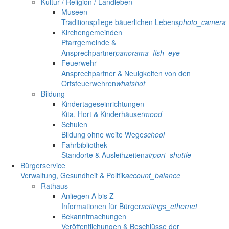
Kultur / Religion / Landleben
Museen
Traditionspflege bäuerlichen Lebens
photo_camera
Kirchengemeinden
Pfarrgemeinde &
Ansprechpartner
panorama_fish_eye
Feuerwehr
Ansprechpartner & Neuigkeiten von den
Ortsfeuerwehren
whatshot
Bildung
Kindertageseinrichtungen
Kita, Hort & Kinderhäuser
mood
Schulen
Bildung ohne weite Wege
school
Fahrbibliothek
Standorte & Ausleihzeiten
airport_shuttle
Bürgerservice
Verwaltung, Gesundheit & Politik
account_balance
Rathaus
Anliegen A bis Z
Informationen für Bürger
settings_ethernet
Bekanntmachungen
Veröffentlichungen & Beschlüsse der