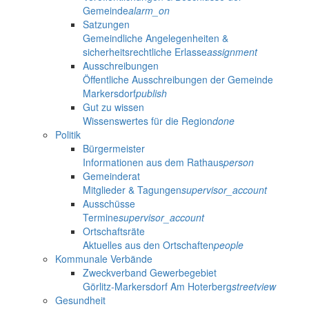
Gemeinde
alarm_on
Satzungen
Gemeindliche Angelegenheiten &
sicherheitsrechtliche Erlasse
assignment
Ausschreibungen
Öffentliche Ausschreibungen der Gemeinde
Markersdorf
publish
Gut zu wissen
Wissenswertes für die Region
done
Politik
Bürgermeister
Informationen aus dem Rathaus
person
Gemeinderat
Mitglieder & Tagungen
supervisor_account
Ausschüsse
Termine
supervisor_account
Ortschaftsräte
Aktuelles aus den Ortschaften
people
Kommunale Verbände
Zweckverband Gewerbegebiet
Görlitz-Markersdorf Am Hoterberg
streetview
Gesundheit