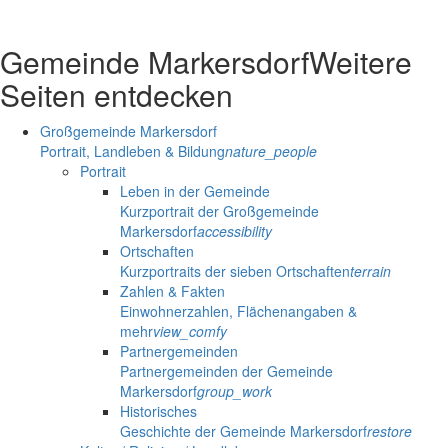
Gemeinde Markersdorf
Weitere
Seiten entdecken
Großgemeinde Markersdorf
Portrait, Landleben & Bildung
nature_people
Portrait
Leben in der Gemeinde
Kurzportrait der Großgemeinde
Markersdorf
accessibility
Ortschaften
Kurzportraits der sieben Ortschaften
terrain
Zahlen & Fakten
Einwohnerzahlen, Flächenangaben &
mehr
view_comfy
Partnergemeinden
Partnergemeinden der Gemeinde
Markersdorf
group_work
Historisches
Geschichte der Gemeinde Markersdorf
restore