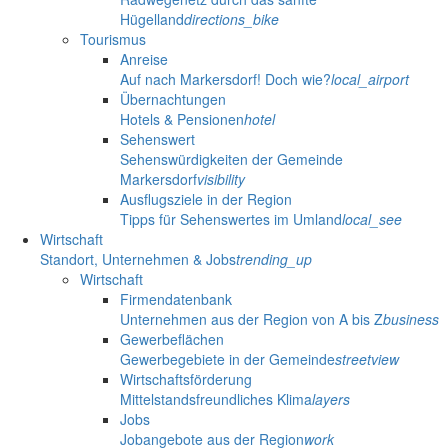
Hügelland
directions_bike
Tourismus
Anreise
Auf nach Markersdorf! Doch wie?
local_airport
Übernachtungen
Hotels & Pensionen
hotel
Sehenswert
Sehenswürdigkeiten der Gemeinde
Markersdorf
visibility
Ausflugsziele in der Region
Tipps für Sehenswertes im Umland
local_see
Wirtschaft
Standort, Unternehmen & Jobs
trending_up
Wirtschaft
Firmendatenbank
Unternehmen aus der Region von A bis Z
business
Gewerbeflächen
Gewerbegebiete in der Gemeinde
streetview
Wirtschaftsförderung
Mittelstandsfreundliches Klima
layers
Jobs
Jobangebote aus der Region
work