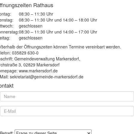
ffnungszeiten Rathaus
ntag:
08:30 – 11:30 Uhr
enstag:
08:30 – 11:30 Uhr und 14:00 – 18:00 Uhr
ttwoch:
geschlossen
nnerstag:
08:30 – 11:30 Uhr und 14:00 – 17:00 Uhr
eitag:
geschlossen
ßerhalb der Öffnungszeiten können Termine vereinbart werden.
lefon: 035829 630-0
schrift: Gemeindeverwaltung Markersdorf,
rchstraße 3, 02829 Markersdorf
mepage: www.markersdorf.de
Mail: sekretariat@gemeinde-markersdorf.de
ontakt
Betreff: