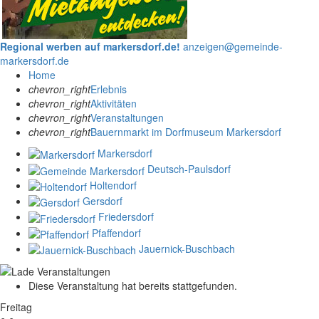
Regional werben auf markersdorf.de!
anzeigen@gemeinde-
markersdorf.de
Home
chevron_right
Erlebnis
chevron_right
Aktivitäten
chevron_right
Veranstaltungen
chevron_right
Bauernmarkt im Dorfmuseum Markersdorf
Markersdorf
Deutsch-Paulsdorf
Holtendorf
Gersdorf
Friedersdorf
Pfaffendorf
Jauernick-Buschbach
Diese Veranstaltung hat bereits stattgefunden.
Freitag