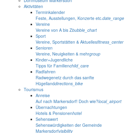
Dorfmuseum Markersdorf
Aktivitäten
Terminkalender
Feste, Ausstellungen, Konzerte etc.
date_range
Vereine
Vereine von A bis Z
bubble_chart
Sport
Vereine, Sportstätten & Aktuelles
fitness_center
Senioren
Vereine, Neuigkeiten & mehr
group
Kinder+Jugendliche
Tipps für Familien
child_care
Radfahren
Radwegenetz durch das sanfte
Hügelland
directions_bike
Tourismus
Anreise
Auf nach Markersdorf! Doch wie?
local_airport
Übernachtungen
Hotels & Pensionen
hotel
Sehenswert
Sehenswürdigkeiten der Gemeinde
Markersdorf
visibility