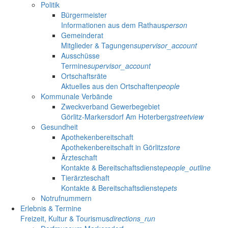
Politik
Bürgermeister
Informationen aus dem Rathaus
person
Gemeinderat
Mitglieder & Tagungen
supervisor_account
Ausschüsse
Termine
supervisor_account
Ortschaftsräte
Aktuelles aus den Ortschaften
people
Kommunale Verbände
Zweckverband Gewerbegebiet
Görlitz-Markersdorf Am Hoterberg
streetview
Gesundheit
Apothekenbereitschaft
Apothekenbereitschaft in Görlitz
store
Ärzteschaft
Kontakte & Bereitschaftsdienste
people_outline
Tierärzteschaft
Kontakte & Bereitschaftsdienste
pets
Notrufnummern
Erlebnis & Termine
Freizeit, Kultur & Tourismus
directions_run