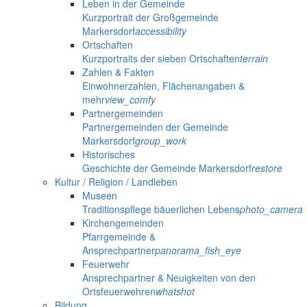
Leben in der Gemeinde
Kurzportrait der Großgemeinde
Markersdorf
accessibility
Ortschaften
Kurzportraits der sieben Ortschaften
terrain
Zahlen & Fakten
Einwohnerzahlen, Flächenangaben &
mehr
view_comfy
Partnergemeinden
Partnergemeinden der Gemeinde
Markersdorf
group_work
Historisches
Geschichte der Gemeinde Markersdorf
restore
Kultur / Religion / Landleben
Museen
Traditionspflege bäuerlichen Lebens
photo_camera
Kirchengemeinden
Pfarrgemeinde &
Ansprechpartner
panorama_fish_eye
Feuerwehr
Ansprechpartner & Neuigkeiten von den
Ortsfeuerwehren
whatshot
Bildung