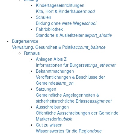
Kindertageseinrichtungen
Kita, Hort & Kinderhäuser
mood
Schulen
Bildung ohne weite Wege
school
Fahrbibliothek
Standorte & Ausleihzeiten
airport_shuttle
Bürgerservice
Verwaltung, Gesundheit & Politik
account_balance
Rathaus
Anliegen A bis Z
Informationen für Bürger
settings_ethernet
Bekanntmachungen
Veröffentlichungen & Beschlüsse der
Gemeinde
alarm_on
Satzungen
Gemeindliche Angelegenheiten &
sicherheitsrechtliche Erlasse
assignment
Ausschreibungen
Öffentliche Ausschreibungen der Gemeinde
Markersdorf
publish
Gut zu wissen
Wissenswertes für die Region
done