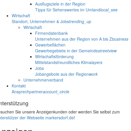
Ausflugsziele in der Region
Tipps für Sehenswertes im Umland
local_see
Wirtschaft
Standort, Unternehmen & Jobs
trending_up
Wirtschaft
Firmendatenbank
Unternehmen aus der Region von A bis Z
business
Gewerbeflächen
Gewerbegebiete in der Gemeinde
streetview
Wirtschaftsförderung
Mittelstandsfreundliches Klima
layers
Jobs
Jobangebote aus der Region
work
Unternehmerverband
Kontakt
Ansprechpartner
account_circle
nterstützung
suchen Sie unsere Anzeigenkunden oder werden Sie selbst zum
terstützer der Webseite markersdorf.de
!