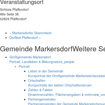
Veranstaltungsort
Schloss Pfaffendorf
Alte Seite 38
02829 Pfaffendorf
«
Markersdorfer Stammtisch
Dorffest Pfaffendorf
»
Gemeinde Markersdorf
Weitere S
Großgemeinde Markersdorf
Portrait, Landleben & Bildung
nature_people
Portrait
Leben in der Gemeinde
Kurzportrait der Großgemeinde Markersdorf
accessib
Ortschaften
Kurzportraits der sieben Ortschaften
terrain
Zahlen & Fakten
Einwohnerzahlen, Flächenangaben & mehr
view_co
Partnergemeinden
Partnergemeinden der Gemeinde Markersdorf
grou