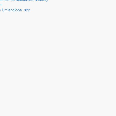
n
im Umland
local_see