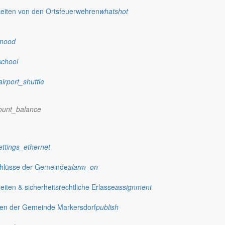
eiten von den Ortsfeuerwehren
whatshot
dorf.de
mood
school
airport_shuttle
ount_balance
ettings_ethernet
chlüsse der Gemeinde
alarm_on
ten & sicherheitsrechtliche Erlasse
assignment
gen der Gemeinde Markersdorf
publish