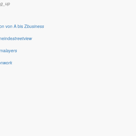
ng_up
n von A bis Z
business
meinde
streetview
ima
layers
on
work