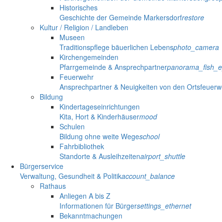
Historisches
Geschichte der Gemeinde Markersdorf
restore
Kultur / Religion / Landleben
Museen
Traditionspflege bäuerlichen Lebens
photo_camera
Kirchengemeinden
Pfarrgemeinde & Ansprechpartner
panorama_fish_
Feuerwehr
Ansprechpartner & Neuigkeiten von den Ortsfeuer
Bildung
Kindertageseinrichtungen
Kita, Hort & Kinderhäuser
mood
Schulen
Bildung ohne weite Wege
school
Fahrbibliothek
Standorte & Ausleihzeiten
airport_shuttle
Bürgerservice
Verwaltung, Gesundheit & Politik
account_balance
Rathaus
Anliegen A bis Z
Informationen für Bürger
settings_ethernet
Bekanntmachungen