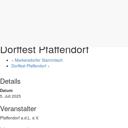
Jauernick-Buschbach
Diese Veranstaltung hat bereits stattgefunden.
Samstag
5.7.
+ Google Kalender
+ iCal Export
Dorffest Pfaffendorf
«
Markersdorfer Stammtisch
Dorffest Pfaffendorf
»
Details
Datum
5. Juli 2025
Veranstalter
Pfaffendorf a.d.L. e.V.