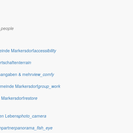
_people
einde Markersdorf
accessibility
Ortschaften
terrain
nangaben & mehr
view_comfy
meinde Markersdorf
group_work
 Markersdorf
restore
hen Lebens
photo_camera
hpartner
panorama_fish_eye