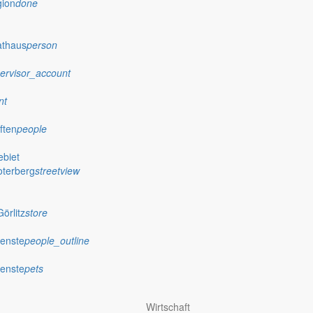
gion
done
athaus
person
ervisor_account
nt
ften
people
biet
oterberg
streetview
örlitz
store
ienste
people_outline
ienste
pets
Wirtschaft