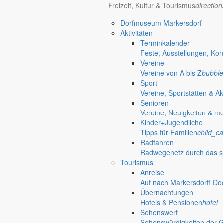
Freizeit, Kultur & Tourismus
directio
Dorfmuseum Markersdorf
Aktivitäten
Terminkalender
Feste, Ausstellungen, Kon
Vereine
Vereine von A bis Z
bubble
Sport
Vereine, Sportstätten & Ak
Senioren
Vereine, Neuigkeiten & m
Kinder+Jugendliche
Tipps für Familien
child_ca
Radfahren
Radwegenetz durch das s
Tourismus
Anreise
Auf nach Markersdorf! Do
Übernachtungen
Hotels & Pensionen
hotel
Sehenswert
Sehenswürdigkeiten der 