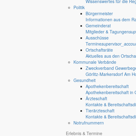
Wissenswertes für die Re
Politik
Bürgermeister
Informationen aus dem R
Gemeinderat
Mitglieder & Tagungen
sup
Ausschüsse
Termine
supervisor_accou
Ortschaftsräte
Aktuelles aus den Ortscha
Kommunale Verbände
Zweckverband Gewerbege
Görlitz-Markersdorf Am H
Gesundheit
Apothekenbereitschaft
Apothekenbereitschaft in G
Ärzteschaft
Kontakte & Bereitschaftsd
Tierärzteschaft
Kontakte & Bereitschaftsd
Notrufnummern
Erlebnis & Termine