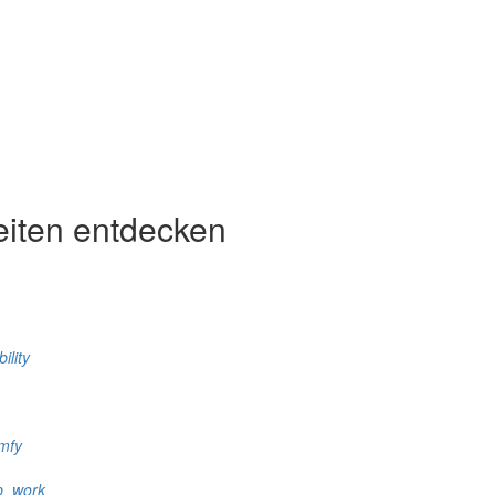
eiten entdecken
ility
mfy
p_work