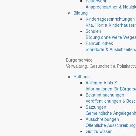
Feuerwehr
Ansprechpartner & Neuigk
Bildung
Hotel Manhattan New York
Hotel Nürnberg
Kindertageseinrichtungen
Regional werben auf markersdorf.de!
anzeigen@gemeinde-markers
Kita, Hort & Kinderhäuser
Home
Schulen
chevron_right
Erlebnis
Bildung ohne weite Wege
chevron_right
Aktivitäten
Fahrbibliothek
chevron_right
Veranstaltungen
Standorte & Ausleihzeiten
chevron_right
Dorffest Pfaffendorf
Markersdorf
Bürgerservice
Verwaltung, Gesundheit & Politik
acc
Deutsch-Paulsdorf
Holtendorf
Rathaus
Gersdorf
Anliegen A bis Z
Friedersdorf
Informationen für Bürger
s
Pfaffendorf
Bekanntmachungen
Veröffentlichungen & Bes
Satzungen
Gemeindliche Angelegenhei
Ausschreibungen
Öffentliche Ausschreibun
Gut zu wissen