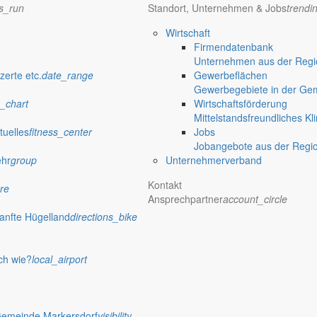
ns_run
Standort, Unternehmen & Jobs
trendi
Wirtschaft
Firmendatenbank
Unternehmen aus der Regio
zerte etc.
date_range
Gewerbeflächen
Gewerbegebiete in der Ge
_chart
Wirtschaftsförderung
Mittelstandsfreundliches Kl
tuelles
fitness_center
Jobs
Jobangebote aus der Regi
ehr
group
Unternehmerverband
Kontakt
re
Ansprechpartner
account_circle
anfte Hügelland
directions_bike
ch wie?
local_airport
Gemeinde Markersdorf
visibility