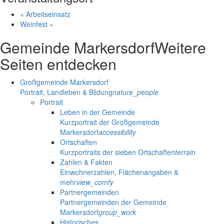
«
Arbeitseinsatz
Weinfest
»
Gemeinde Markersdorf
Weitere
Seiten entdecken
Großgemeinde Markersdorf
Portrait, Landleben & Bildung
nature_people
Portrait
Leben in der Gemeinde
Kurzportrait der Großgemeinde
Markersdorf
accessibility
Ortschaften
Kurzportraits der sieben Ortschaften
terrain
Zahlen & Fakten
Einwohnerzahlen, Flächenangaben &
mehr
view_comfy
Partnergemeinden
Partnergemeinden der Gemeinde
Markersdorf
group_work
Historisches