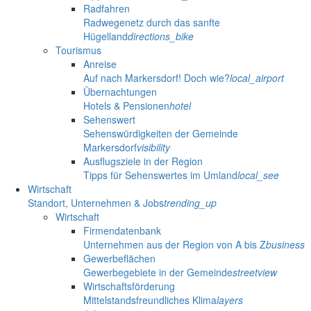
Radfahren
Radwegenetz durch das sanfte
Hügelland
directions_bike
Tourismus
Anreise
Auf nach Markersdorf! Doch wie?
local_airport
Übernachtungen
Hotels & Pensionen
hotel
Sehenswert
Sehenswürdigkeiten der Gemeinde
Markersdorf
visibility
Ausflugsziele in der Region
Tipps für Sehenswertes im Umland
local_see
Wirtschaft
Standort, Unternehmen & Jobs
trending_up
Wirtschaft
Firmendatenbank
Unternehmen aus der Region von A bis Z
business
Gewerbeflächen
Gewerbegebiete in der Gemeinde
streetview
Wirtschaftsförderung
Mittelstandsfreundliches Klima
layers