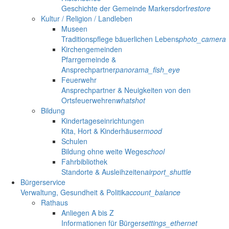
Geschichte der Gemeinde Markersdorf
restore
Kultur / Religion / Landleben
Museen
Traditionspflege bäuerlichen Lebens
photo_camera
Kirchengemeinden
Pfarrgemeinde &
Ansprechpartner
panorama_fish_eye
Feuerwehr
Ansprechpartner & Neuigkeiten von den
Ortsfeuerwehren
whatshot
Bildung
Kindertageseinrichtungen
Kita, Hort & Kinderhäuser
mood
Schulen
Bildung ohne weite Wege
school
Fahrbibliothek
Standorte & Ausleihzeiten
airport_shuttle
Bürgerservice
Verwaltung, Gesundheit & Politik
account_balance
Rathaus
Anliegen A bis Z
Informationen für Bürger
settings_ethernet