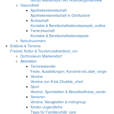
Gesundheit
Apothekenbereitschaft
Apothekenbereitschaft in Görlitz
store
Ärzteschaft
Kontakte & Bereitschaftsdienste
people_outline
Tierärzteschaft
Kontakte & Bereitschaftsdienste
pets
Notrufnummern
Erlebnis & Termine
Freizeit, Kultur & Tourismus
directions_run
Dorfmuseum Markersdorf
Aktivitäten
Terminkalender
Feste, Ausstellungen, Konzerte etc.
date_range
Vereine
Vereine von A bis Z
bubble_chart
Sport
Vereine, Sportstätten & Aktuelles
fitness_center
Senioren
Vereine, Neuigkeiten & mehr
group
Kinder+Jugendliche
Tipps für Familien
child_care