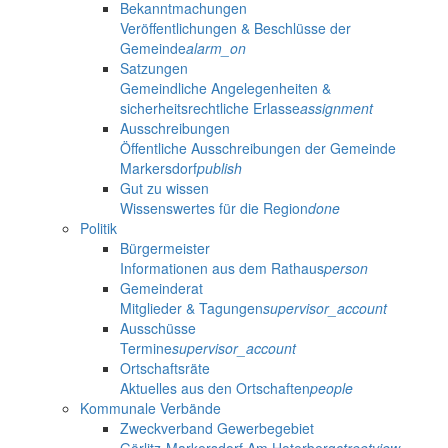
Bekanntmachungen
Veröffentlichungen & Beschlüsse der
Gemeinde
alarm_on
Satzungen
Gemeindliche Angelegenheiten &
sicherheitsrechtliche Erlasse
assignment
Ausschreibungen
Öffentliche Ausschreibungen der Gemeinde
Markersdorf
publish
Gut zu wissen
Wissenswertes für die Region
done
Politik
Bürgermeister
Informationen aus dem Rathaus
person
Gemeinderat
Mitglieder & Tagungen
supervisor_account
Ausschüsse
Termine
supervisor_account
Ortschaftsräte
Aktuelles aus den Ortschaften
people
Kommunale Verbände
Zweckverband Gewerbegebiet
Görlitz-Markersdorf Am Hoterberg
streetview