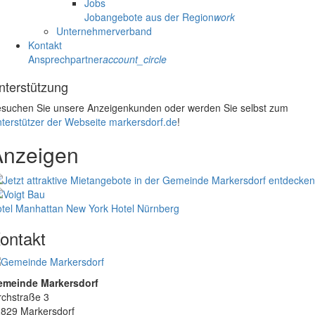
Jobs
Jobangebote aus der Region
work
Unternehmerverband
Kontakt
Ansprechpartner
account_circle
nterstützung
suchen Sie unsere Anzeigenkunden oder werden Sie selbst zum
terstützer der Webseite markersdorf.de
!
Anzeigen
tel Manhattan New York
Hotel Nürnberg
ontakt
emeinde Markersdorf
rchstraße 3
829 Markersdorf