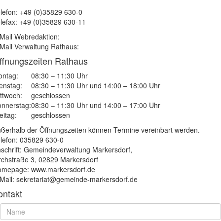
lefon: +49 (0)35829 630-0
lefax: +49 (0)35829 630-11
Mail Webredaktion:
Mail Verwaltung Rathaus:
ffnungszeiten Rathaus
ntag:
08:30 – 11:30 Uhr
enstag:
08:30 – 11:30 Uhr und 14:00 – 18:00 Uhr
ttwoch:
geschlossen
nnerstag:
08:30 – 11:30 Uhr und 14:00 – 17:00 Uhr
eitag:
geschlossen
ßerhalb der Öffnungszeiten können Termine vereinbart werden.
lefon: 035829 630-0
schrift: Gemeindeverwaltung Markersdorf,
rchstraße 3, 02829 Markersdorf
mepage: www.markersdorf.de
Mail: sekretariat@gemeinde-markersdorf.de
ontakt