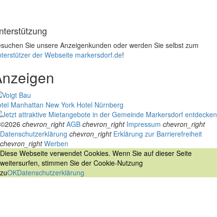
nterstützung
suchen Sie unsere Anzeigenkunden oder werden Sie selbst zum
terstützer der Webseite markersdorf.de
!
Anzeigen
tel Manhattan New York
Hotel Nürnberg
©2026
chevron_right
AGB
chevron_right
Impressum
chevron_right
Datenschutzerklärung
chevron_right
Erklärung zur Barrierefreiheit
chevron_right
Werben
Diese Webseite verwendet Cookies. Wenn Sie auf dieser Seite
weitersurfen, stimmen Sie der Cookie-Nutzung
zu
OK
Datenschutzerklärung