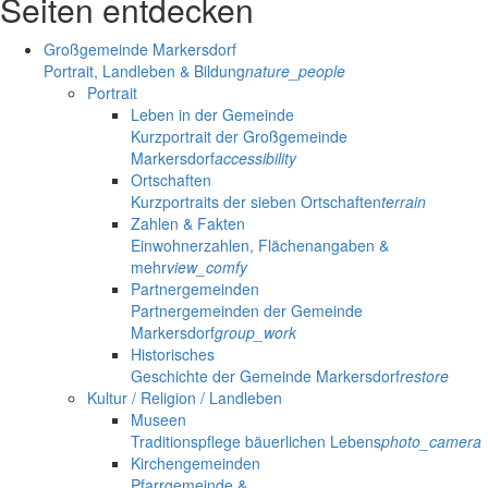
Seiten entdecken
Großgemeinde Markersdorf
Portrait, Landleben & Bildung
nature_people
Portrait
Leben in der Gemeinde
Kurzportrait der Großgemeinde
Markersdorf
accessibility
Ortschaften
Kurzportraits der sieben Ortschaften
terrain
Zahlen & Fakten
Einwohnerzahlen, Flächenangaben &
mehr
view_comfy
Partnergemeinden
Partnergemeinden der Gemeinde
Markersdorf
group_work
Historisches
Geschichte der Gemeinde Markersdorf
restore
Kultur / Religion / Landleben
Museen
Traditionspflege bäuerlichen Lebens
photo_camera
Kirchengemeinden
Pfarrgemeinde &