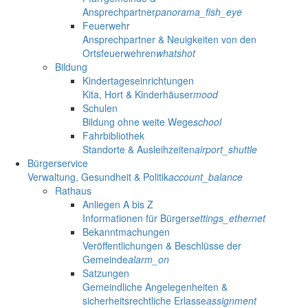
Ansprechpartner
panorama_fish_eye
Feuerwehr
Ansprechpartner & Neuigkeiten von den
Ortsfeuerwehren
whatshot
Bildung
Kindertageseinrichtungen
Kita, Hort & Kinderhäuser
mood
Schulen
Bildung ohne weite Wege
school
Fahrbibliothek
Standorte & Ausleihzeiten
airport_shuttle
Bürgerservice
Verwaltung, Gesundheit & Politik
account_balance
Rathaus
Anliegen A bis Z
Informationen für Bürger
settings_ethernet
Bekanntmachungen
Veröffentlichungen & Beschlüsse der
Gemeinde
alarm_on
Satzungen
Gemeindliche Angelegenheiten &
sicherheitsrechtliche Erlasse
assignment