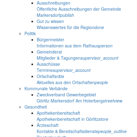
Ausschreibungen
Öffentliche Ausschreibungen der Gemeinde
Markersdorf
publish
Gut zu wissen
Wissenswertes für die Region
done
Politik
Bürgermeister
Informationen aus dem Rathaus
person
Gemeinderat
Mitglieder & Tagungen
supervisor_account
Ausschüsse
Termine
supervisor_account
Ortschaftsräte
Aktuelles aus den Ortschaften
people
Kommunale Verbände
Zweckverband Gewerbegebiet
Görlitz-Markersdorf Am Hoterberg
streetview
Gesundheit
Apothekenbereitschaft
Apothekenbereitschaft in Görlitz
store
Ärzteschaft
Kontakte & Bereitschaftsdienste
people_outline