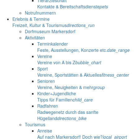
Tierärzteschaft
Kontakte & Bereitschaftsdienste
pets
Notrufnummern
Erlebnis & Termine
Freizeit, Kultur & Tourismus
directions_run
Dorfmuseum Markersdorf
Aktivitäten
Terminkalender
Feste, Ausstellungen, Konzerte etc.
date_range
Vereine
Vereine von A bis Z
bubble_chart
Sport
Vereine, Sportstätten & Aktuelles
fitness_center
Senioren
Vereine, Neuigkeiten & mehr
group
Kinder+Jugendliche
Tipps für Familien
child_care
Radfahren
Radwegenetz durch das sanfte
Hügelland
directions_bike
Tourismus
Anreise
Auf nach Markersdorf! Doch wie?
local_airport