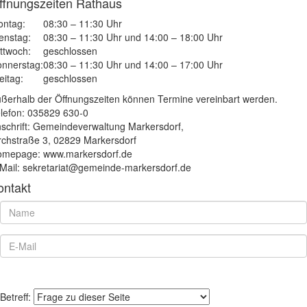
ffnungszeiten Rathaus
ntag:
08:30 – 11:30 Uhr
enstag:
08:30 – 11:30 Uhr und 14:00 – 18:00 Uhr
ttwoch:
geschlossen
nnerstag:
08:30 – 11:30 Uhr und 14:00 – 17:00 Uhr
eitag:
geschlossen
ßerhalb der Öffnungszeiten können Termine vereinbart werden.
lefon: 035829 630-0
schrift: Gemeindeverwaltung Markersdorf,
rchstraße 3, 02829 Markersdorf
mepage: www.markersdorf.de
Mail: sekretariat@gemeinde-markersdorf.de
ontakt
Betreff: