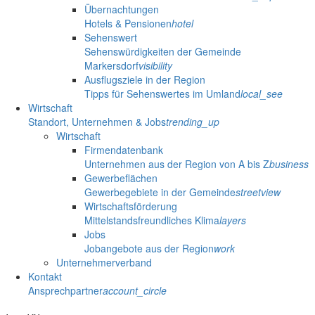
Übernachtungen
Hotels & Pensionen
hotel
Sehenswert
Sehenswürdigkeiten der Gemeinde
Markersdorf
visibility
Ausflugsziele in der Region
Tipps für Sehenswertes im Umland
local_see
Wirtschaft
Standort, Unternehmen & Jobs
trending_up
Wirtschaft
Firmendatenbank
Unternehmen aus der Region von A bis Z
business
Gewerbeflächen
Gewerbegebiete in der Gemeinde
streetview
Wirtschaftsförderung
Mittelstandsfreundliches Klima
layers
Jobs
Jobangebote aus der Region
work
Unternehmerverband
Kontakt
Ansprechpartner
account_circle