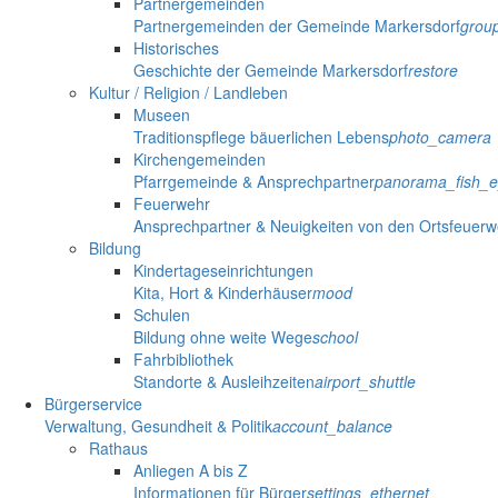
Partnergemeinden
Partnergemeinden der Gemeinde Markersdorf
grou
Historisches
Geschichte der Gemeinde Markersdorf
restore
Kultur / Religion / Landleben
Museen
Traditionspflege bäuerlichen Lebens
photo_camera
Kirchengemeinden
Pfarrgemeinde & Ansprechpartner
panorama_fish_
Feuerwehr
Ansprechpartner & Neuigkeiten von den Ortsfeuer
Bildung
Kindertageseinrichtungen
Kita, Hort & Kinderhäuser
mood
Schulen
Bildung ohne weite Wege
school
Fahrbibliothek
Standorte & Ausleihzeiten
airport_shuttle
Bürgerservice
Verwaltung, Gesundheit & Politik
account_balance
Rathaus
Anliegen A bis Z
Informationen für Bürger
settings_ethernet