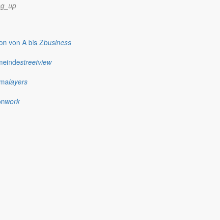
ng_up
n von A bis Z
business
meinde
streetview
ima
layers
on
work