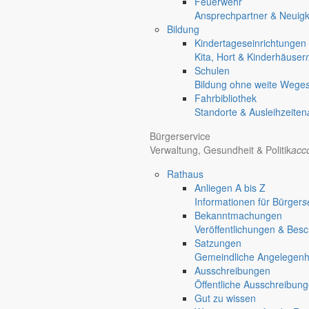
Feuerwehr
Ansprechpartner & Neuigk
Bildung
Kindertageseinrichtungen
Regional werben auf markersdorf.de!
anzeigen@gemeinde-markers
Kita, Hort & Kinderhäuser
Home
chevron_right
Erlebnis
chevron_right
Aktivitäten
chevron_righ
Schulen
Bildung ohne weite Wege
Fahrbibliothek
Standorte & Ausleihzeiten
Bürgerservice
Verwaltung, Gesundheit & Politik
acc
Rathaus
Anliegen A bis Z
Informationen für Bürger
s
Bekanntmachungen
Veröffentlichungen & Bes
Satzungen
Gemeindliche Angelegenhei
Ausschreibungen
Öffentliche Ausschreibun
Gut zu wissen