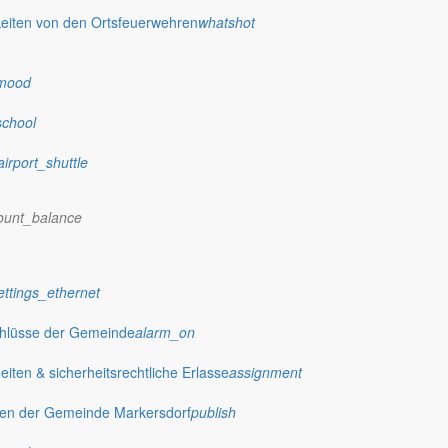
eiten von den Ortsfeuerwehren
whatshot
dorf.de
mood
t
Veranstaltungen
chevron_right
Offene Kirche zum Tag des offenen Denk
school
airport_shuttle
ount_balance
ettings_ethernet
chlüsse der Gemeinde
alarm_on
ten & sicherheitsrechtliche Erlasse
assignment
gen der Gemeinde Markersdorf
publish