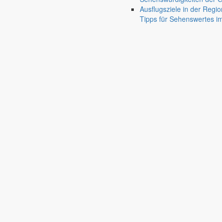
Ausflugsziele in der Regio
Tipps für Sehenswertes 
Markersdorf
Deutsch-Paulsdorf
Holtendorf
Gersdorf
Friedersdorf
Pfaffendorf
Jauernick-Buschbach
Diese Veranstaltung hat bereits stattgefunden.
Sonntag