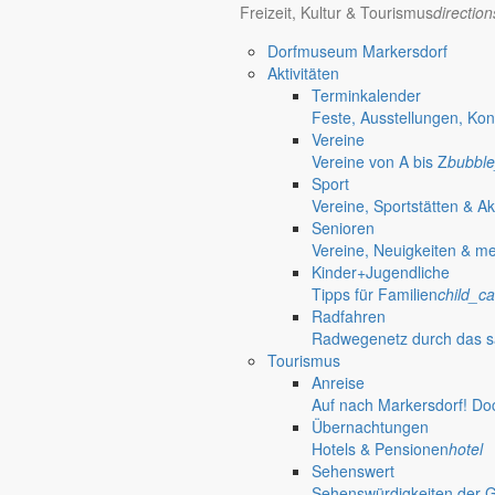
Freizeit, Kultur & Tourismus
directio
Dorfmuseum Markersdorf
Aktivitäten
Terminkalender
Feste, Ausstellungen, Kon
Vereine
Vereine von A bis Z
bubble
Sport
Vereine, Sportstätten & Ak
Senioren
Vereine, Neuigkeiten & m
Kinder+Jugendliche
Tipps für Familien
child_ca
Radfahren
Radwegenetz durch das s
Tourismus
Anreise
Auf nach Markersdorf! Do
Übernachtungen
Hotels & Pensionen
hotel
Sehenswert
Sehenswürdigkeiten der 