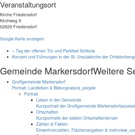
Veranstaltungsort
Kirche Friedersdorf
Kirchweg 9
02829 Friedersdorf
Google Karte anzeigen
«
Tag der offenen Tür und Parkfest Schkola
Konzert und Führungen in der St. Ursulakirche der Ortskirchen
Gemeinde Markersdorf
Weitere S
Großgemeinde Markersdorf
Portrait, Landleben & Bildung
nature_people
Portrait
Leben in der Gemeinde
Kurzportrait der Großgemeinde Markersdorf
accessib
Ortschaften
Kurzportraits der sieben Ortschaften
terrain
Zahlen & Fakten
Einwohnerzahlen, Flächenangaben & mehr
view_co