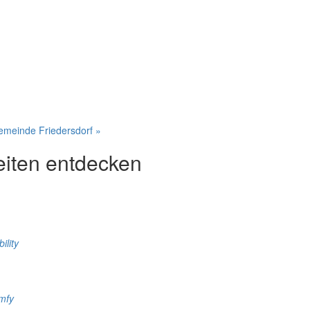
gemeinde Friedersdorf
»
eiten entdecken
ility
mfy