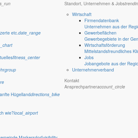
ns_run
Standort, Unternehmen & Jobs
trendi
Wirtschaft
Firmendatenbank
Unternehmen aus der Regio
zerte etc.
date_range
Gewerbeflächen
Gewerbegebiete in der Ge
_chart
Wirtschaftsförderung
Mittelstandsfreundliches Kl
tuelles
fitness_center
Jobs
Jobangebote aus der Regi
ehr
group
Unternehmerverband
Kontakt
re
Ansprechpartner
account_circle
anfte Hügelland
directions_bike
ch wie?
local_airport
Gemeinde Markersdorf
visibility