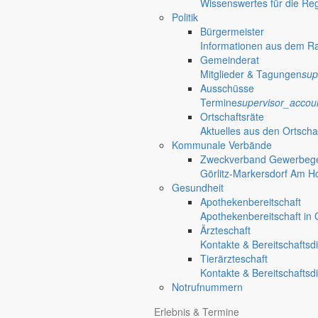
Wissenswertes für die Re
Politik
Bürgermeister
Informationen aus dem R
Gemeinderat
Mitglieder & Tagungen
sup
Ausschüsse
Termine
supervisor_accou
Ortschaftsräte
Aktuelles aus den Ortscha
Kommunale Verbände
Zweckverband Gewerbege
Görlitz-Markersdorf Am H
Gesundheit
Apothekenbereitschaft
Apothekenbereitschaft in G
Ärzteschaft
Kontakte & Bereitschaftsd
Tierärzteschaft
Kontakte & Bereitschaftsd
Notrufnummern
Erlebnis & Termine