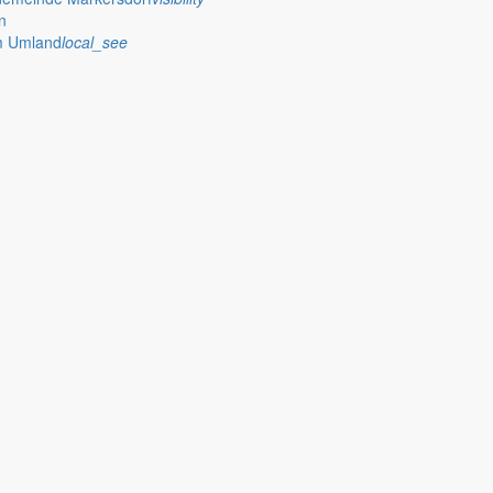
n
im Umland
local_see