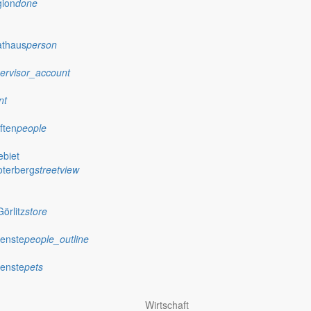
gion
done
athaus
person
ervisor_account
nt
ften
people
biet
oterberg
streetview
örlitz
store
ienste
people_outline
ienste
pets
Wirtschaft