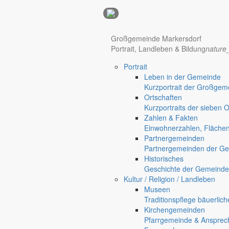
Anzeigen
Großgemeinde Markersdorf
Portrait, Landleben & Bildung
nature
Portrait
Leben in der Gemeinde
Kurzportrait der Großgem
Ortschaften
Kurzportraits der sieben 
Zahlen & Fakten
Hotel Manhattan New York
Hotel Nürnberg
Einwohnerzahlen, Fläche
Partnergemeinden
Partnergemeinden der Ge
Historisches
Geschichte der Gemeinde
Kultur / Religion / Landleben
Museen
Traditionspflege bäuerlic
Kirchengemeinden
Pfarrgemeinde & Ansprec