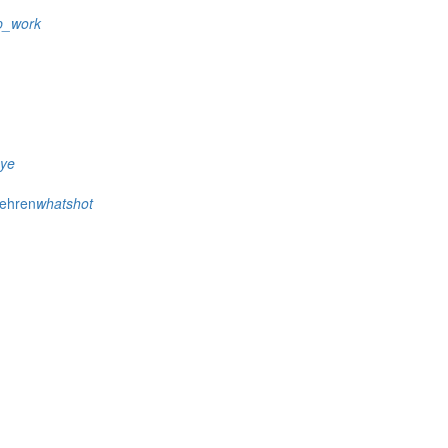
p_work
eye
wehren
whatshot