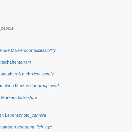
_people
einde Markersdorf
accessibility
Ortschaften
terrain
nangaben & mehr
view_comfy
meinde Markersdorf
group_work
 Markersdorf
restore
hen Lebens
photo_camera
hpartner
panorama_fish_eye