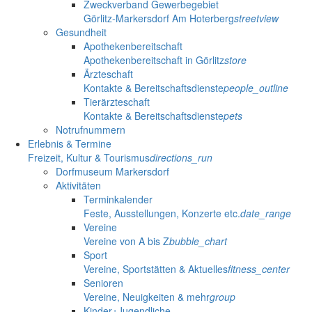
Zweckverband Gewerbegebiet
Görlitz-Markersdorf Am Hoterberg
streetview
Gesundheit
Apothekenbereitschaft
Apothekenbereitschaft in Görlitz
store
Ärzteschaft
Kontakte & Bereitschaftsdienste
people_outline
Tierärzteschaft
Kontakte & Bereitschaftsdienste
pets
Notrufnummern
Erlebnis & Termine
Freizeit, Kultur & Tourismus
directions_run
Dorfmuseum Markersdorf
Aktivitäten
Terminkalender
Feste, Ausstellungen, Konzerte etc.
date_range
Vereine
Vereine von A bis Z
bubble_chart
Sport
Vereine, Sportstätten & Aktuelles
fitness_center
Senioren
Vereine, Neuigkeiten & mehr
group
Kinder+Jugendliche