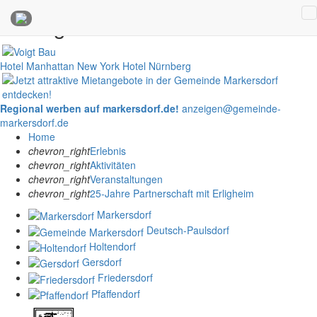
Anzeigen
Hotel Manhattan New York
Hotel Nürnberg
Regional werben auf markersdorf.de!
anzeigen@gemeinde-
markersdorf.de
Home
chevron_right
Erlebnis
chevron_right
Aktivitäten
chevron_right
Veranstaltungen
chevron_right
25-Jahre Partnerschaft mit Erligheim
Markersdorf
Deutsch-Paulsdorf
Holtendorf
Gersdorf
Friedersdorf
Pfaffendorf