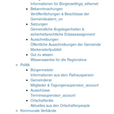
Informationen für Bürger
settings_ethernet
Bekanntmachungen
Veröffentlichungen & Beschlüsse der
Gemeinde
alarm_on
Satzungen
Gemeindliche Angelegenheiten &
sicherheitsrechtliche Erlasse
assignment
Ausschreibungen
Öffentliche Ausschreibungen der Gemeinde
Markersdorf
publish
Gut zu wissen
Wissenswertes für die Region
done
Politik
Bürgermeister
Informationen aus dem Rathaus
person
Gemeinderat
Mitglieder & Tagungen
supervisor_account
Ausschüsse
Termine
supervisor_account
Ortschaftsräte
Aktuelles aus den Ortschaften
people
Kommunale Verbände