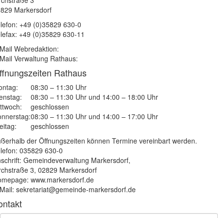
rchstraße 3
829 Markersdorf
lefon: +49 (0)35829 630-0
lefax: +49 (0)35829 630-11
Mail Webredaktion:
Mail Verwaltung Rathaus:
ffnungszeiten Rathaus
ntag:
08:30 – 11:30 Uhr
enstag:
08:30 – 11:30 Uhr und 14:00 – 18:00 Uhr
ttwoch:
geschlossen
nnerstag:
08:30 – 11:30 Uhr und 14:00 – 17:00 Uhr
eitag:
geschlossen
ßerhalb der Öffnungszeiten können Termine vereinbart werden.
lefon: 035829 630-0
schrift: Gemeindeverwaltung Markersdorf,
rchstraße 3, 02829 Markersdorf
mepage: www.markersdorf.de
Mail: sekretariat@gemeinde-markersdorf.de
ontakt