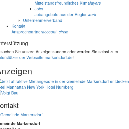
Mittelstandsfreundliches Klima
layers
Jobs
Jobangebote aus der Region
work
Unternehmerverband
Kontakt
Ansprechpartner
account_circle
nterstützung
suchen Sie unsere Anzeigenkunden oder werden Sie selbst zum
terstützer der Webseite markersdorf.de
!
Anzeigen
tel Manhattan New York
Hotel Nürnberg
ontakt
emeinde Markersdorf