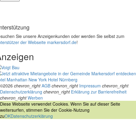
nterstützung
suchen Sie unsere Anzeigenkunden oder werden Sie selbst zum
terstützer der Webseite markersdorf.de
!
Anzeigen
tel Manhattan New York
Hotel Nürnberg
©2026
chevron_right
AGB
chevron_right
Impressum
chevron_right
Datenschutzerklärung
chevron_right
Erklärung zur Barrierefreiheit
chevron_right
Werben
Diese Webseite verwendet Cookies. Wenn Sie auf dieser Seite
weitersurfen, stimmen Sie der Cookie-Nutzung
zu
OK
Datenschutzerklärung