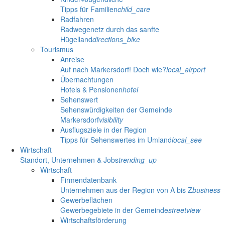
Tipps für Familien
child_care
Radfahren
Radwegenetz durch das sanfte
Hügelland
directions_bike
Tourismus
Anreise
Auf nach Markersdorf! Doch wie?
local_airport
Übernachtungen
Hotels & Pensionen
hotel
Sehenswert
Sehenswürdigkeiten der Gemeinde
Markersdorf
visibility
Ausflugsziele in der Region
Tipps für Sehenswertes im Umland
local_see
Wirtschaft
Standort, Unternehmen & Jobs
trending_up
Wirtschaft
Firmendatenbank
Unternehmen aus der Region von A bis Z
business
Gewerbeflächen
Gewerbegebiete in der Gemeinde
streetview
Wirtschaftsförderung