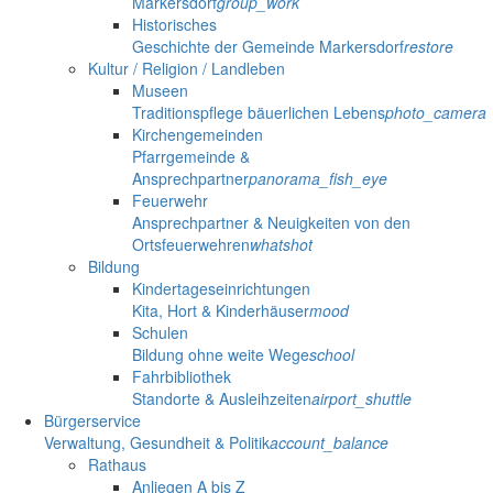
Markersdorf
group_work
Historisches
Geschichte der Gemeinde Markersdorf
restore
Kultur / Religion / Landleben
Museen
Traditionspflege bäuerlichen Lebens
photo_camera
Kirchengemeinden
Pfarrgemeinde &
Ansprechpartner
panorama_fish_eye
Feuerwehr
Ansprechpartner & Neuigkeiten von den
Ortsfeuerwehren
whatshot
Bildung
Kindertageseinrichtungen
Kita, Hort & Kinderhäuser
mood
Schulen
Bildung ohne weite Wege
school
Fahrbibliothek
Standorte & Ausleihzeiten
airport_shuttle
Bürgerservice
Verwaltung, Gesundheit & Politik
account_balance
Rathaus
Anliegen A bis Z