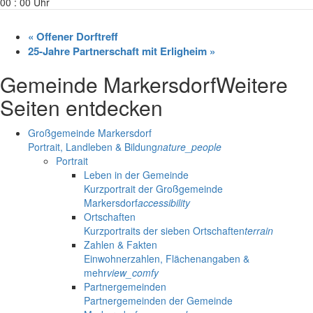
00 : 00 Uhr
«
Offener Dorftreff
25-Jahre Partnerschaft mit Erligheim
»
Gemeinde Markersdorf
Weitere
Seiten entdecken
Großgemeinde Markersdorf
Portrait, Landleben & Bildung
nature_people
Portrait
Leben in der Gemeinde
Kurzportrait der Großgemeinde
Markersdorf
accessibility
Ortschaften
Kurzportraits der sieben Ortschaften
terrain
Zahlen & Fakten
Einwohnerzahlen, Flächenangaben &
mehr
view_comfy
Partnergemeinden
Partnergemeinden der Gemeinde