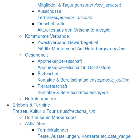
Mitglieder & Tagungen
supervisor_account
Ausschüsse
Termine
supervisor_account
Ortschaftsräte
Aktuelles aus den Ortschaften
people
Kommunale Verbände
Zweckverband Gewerbegebiet
Görlitz-Markersdorf Am Hoterberg
streetview
Gesundheit
Apothekenbereitschaft
Apothekenbereitschaft in Görlitz
store
Ärzteschaft
Kontakte & Bereitschaftsdienste
people_outline
Tierärzteschaft
Kontakte & Bereitschaftsdienste
pets
Notrufnummern
Erlebnis & Termine
Freizeit, Kultur & Tourismus
directions_run
Dorfmuseum Markersdorf
Aktivitäten
Terminkalender
Feste, Ausstellungen, Konzerte etc.
date_range