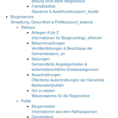
Bildung ohne weite Wege
school
Fahrbibliothek
Standorte & Ausleihzeiten
airport_shuttle
Bürgerservice
Verwaltung, Gesundheit & Politik
account_balance
Rathaus
Anliegen A bis Z
Informationen für Bürger
settings_ethernet
Bekanntmachungen
Veröffentlichungen & Beschlüsse der
Gemeinde
alarm_on
Satzungen
Gemeindliche Angelegenheiten &
sicherheitsrechtliche Erlasse
assignment
Ausschreibungen
Öffentliche Ausschreibungen der Gemeinde
Markersdorf
publish
Gut zu wissen
Wissenswertes für die Region
done
Politik
Bürgermeister
Informationen aus dem Rathaus
person
Gemeinderat