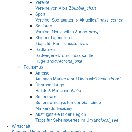
Vereine
Vereine von A bis Z
bubble_chart
Sport
Vereine, Sportstätten & Aktuelles
fitness_center
Senioren
Vereine, Neuigkeiten & mehr
group
Kinder+Jugendliche
Tipps für Familien
child_care
Radfahren
Radwegenetz durch das sanfte
Hügelland
directions_bike
Tourismus
Anreise
Auf nach Markersdorf! Doch wie?
local_airport
Übernachtungen
Hotels & Pensionen
hotel
Sehenswert
Sehenswürdigkeiten der Gemeinde
Markersdorf
visibility
Ausflugsziele in der Region
Tipps für Sehenswertes im Umland
local_see
Wirtschaft
Standort, Unternehmen & Jobs
trending_up