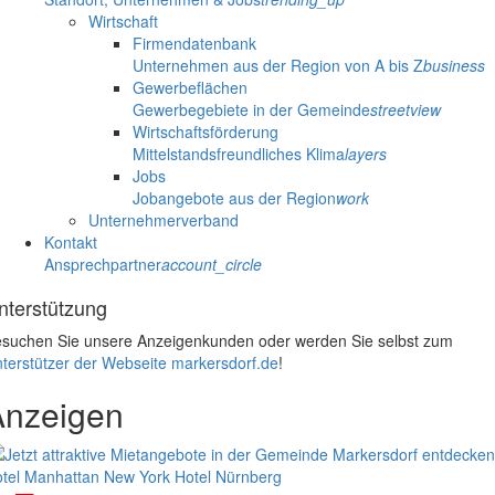
Wirtschaft
Firmendatenbank
Unternehmen aus der Region von A bis Z
business
Gewerbeflächen
Gewerbegebiete in der Gemeinde
streetview
Wirtschaftsförderung
Mittelstandsfreundliches Klima
layers
Jobs
Jobangebote aus der Region
work
Unternehmerverband
Kontakt
Ansprechpartner
account_circle
nterstützung
suchen Sie unsere Anzeigenkunden oder werden Sie selbst zum
terstützer der Webseite markersdorf.de
!
Anzeigen
tel Manhattan New York
Hotel Nürnberg