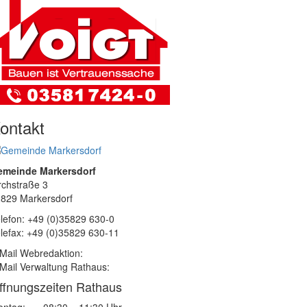
ontakt
emeinde Markersdorf
rchstraße 3
829 Markersdorf
lefon: +49 (0)35829 630-0
lefax: +49 (0)35829 630-11
Mail Webredaktion:
Mail Verwaltung Rathaus:
ffnungszeiten Rathaus
ntag:
08:30 – 11:30 Uhr