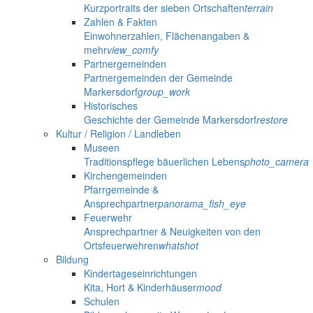
Kurzportraits der sieben Ortschaften
terrain
Zahlen & Fakten
Einwohnerzahlen, Flächenangaben &
mehr
view_comfy
Partnergemeinden
Partnergemeinden der Gemeinde
Markersdorf
group_work
Historisches
Geschichte der Gemeinde Markersdorf
restore
Kultur / Religion / Landleben
Museen
Traditionspflege bäuerlichen Lebens
photo_camera
Kirchengemeinden
Pfarrgemeinde &
Ansprechpartner
panorama_fish_eye
Feuerwehr
Ansprechpartner & Neuigkeiten von den
Ortsfeuerwehren
whatshot
Bildung
Kindertageseinrichtungen
Kita, Hort & Kinderhäuser
mood
Schulen