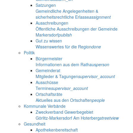
Satzungen
Gemeindliche Angelegenheiten &
sicherheitsrechtliche Erlasse
assignment
Ausschreibungen
Öffentliche Ausschreibungen der Gemeinde
Markersdorf
publish
Gut zu wissen
Wissenswertes für die Region
done
Politik
Bürgermeister
Informationen aus dem Rathaus
person
Gemeinderat
Mitglieder & Tagungen
supervisor_account
Ausschüsse
Termine
supervisor_account
Ortschaftsräte
Aktuelles aus den Ortschaften
people
Kommunale Verbände
Zweckverband Gewerbegebiet
Görlitz-Markersdorf Am Hoterberg
streetview
Gesundheit
Apothekenbereitschaft