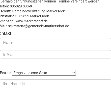
ßerhalb der Öffnungszeiten können Termine vereinbart werden.
lefon: 035829 630-0
schrift: Gemeindeverwaltung Markersdorf,
rchstraße 3, 02829 Markersdorf
mepage: www.markersdorf.de
Mail: sekretariat@gemeinde-markersdorf.de
ontakt
Betreff: