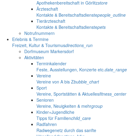
Apothekenbereitschaft in Görlitz
store
Ärzteschaft
Kontakte & Bereitschaftsdienste
people_outline
Tierärzteschaft
Kontakte & Bereitschaftsdienste
pets
Notrufnummern
Erlebnis & Termine
Freizeit, Kultur & Tourismus
directions_run
Dorfmuseum Markersdorf
Aktivitäten
Terminkalender
Feste, Ausstellungen, Konzerte etc.
date_range
Vereine
Vereine von A bis Z
bubble_chart
Sport
Vereine, Sportstätten & Aktuelles
fitness_center
Senioren
Vereine, Neuigkeiten & mehr
group
Kinder+Jugendliche
Tipps für Familien
child_care
Radfahren
Radwegenetz durch das sanfte