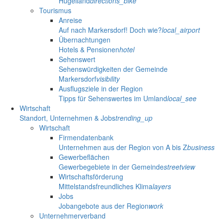
Hügelland
directions_bike
Tourismus
Anreise
Auf nach Markersdorf! Doch wie?
local_airport
Übernachtungen
Hotels & Pensionen
hotel
Sehenswert
Sehenswürdigkeiten der Gemeinde
Markersdorf
visibility
Ausflugsziele in der Region
Tipps für Sehenswertes im Umland
local_see
Wirtschaft
Standort, Unternehmen & Jobs
trending_up
Wirtschaft
Firmendatenbank
Unternehmen aus der Region von A bis Z
business
Gewerbeflächen
Gewerbegebiete in der Gemeinde
streetview
Wirtschaftsförderung
Mittelstandsfreundliches Klima
layers
Jobs
Jobangebote aus der Region
work
Unternehmerverband