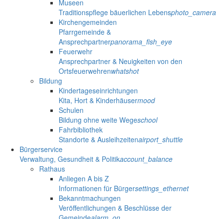
Museen
Traditionspflege bäuerlichen Lebens
photo_camera
Kirchengemeinden
Pfarrgemeinde &
Ansprechpartner
panorama_fish_eye
Feuerwehr
Ansprechpartner & Neuigkeiten von den
Ortsfeuerwehren
whatshot
Bildung
Kindertageseinrichtungen
Kita, Hort & Kinderhäuser
mood
Schulen
Bildung ohne weite Wege
school
Fahrbibliothek
Standorte & Ausleihzeiten
airport_shuttle
Bürgerservice
Verwaltung, Gesundheit & Politik
account_balance
Rathaus
Anliegen A bis Z
Informationen für Bürger
settings_ethernet
Bekanntmachungen
Veröffentlichungen & Beschlüsse der
Gemeinde
alarm_on