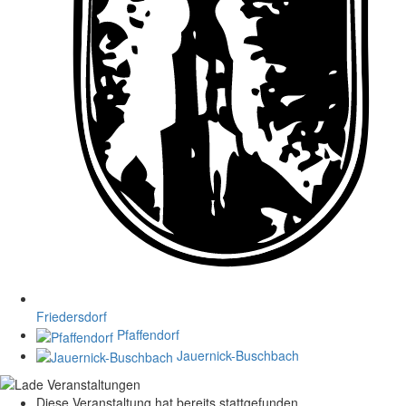
Friedersdorf
Pfaffendorf
Jauernick-Buschbach
Diese Veranstaltung hat bereits stattgefunden.