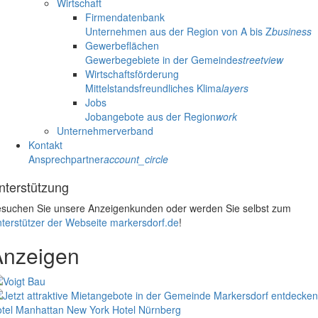
Wirtschaft
Firmendatenbank
Unternehmen aus der Region von A bis Z
business
Gewerbeflächen
Gewerbegebiete in der Gemeinde
streetview
Wirtschaftsförderung
Mittelstandsfreundliches Klima
layers
Jobs
Jobangebote aus der Region
work
Unternehmerverband
Kontakt
Ansprechpartner
account_circle
nterstützung
suchen Sie unsere Anzeigenkunden oder werden Sie selbst zum
terstützer der Webseite markersdorf.de
!
Anzeigen
tel Manhattan New York
Hotel Nürnberg