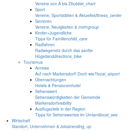
Vereine von A bis Z
bubble_chart
Sport
Vereine, Sportstätten & Aktuelles
fitness_center
Senioren
Vereine, Neuigkeiten & mehr
group
Kinder+Jugendliche
Tipps für Familien
child_care
Radfahren
Radwegenetz durch das sanfte
Hügelland
directions_bike
Tourismus
Anreise
Auf nach Markersdorf! Doch wie?
local_airport
Übernachtungen
Hotels & Pensionen
hotel
Sehenswert
Sehenswürdigkeiten der Gemeinde
Markersdorf
visibility
Ausflugsziele in der Region
Tipps für Sehenswertes im Umland
local_see
Wirtschaft
Standort, Unternehmen & Jobs
trending_up