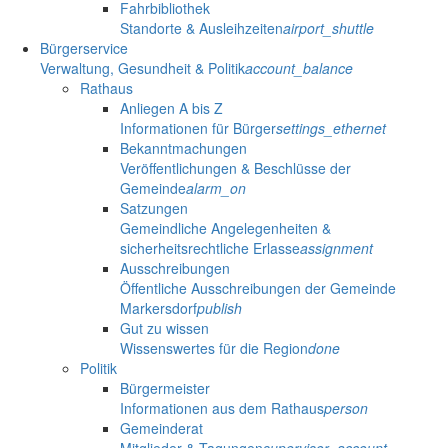
Fahrbibliothek
Standorte & Ausleihzeiten
airport_shuttle
Bürgerservice
Verwaltung, Gesundheit & Politik
account_balance
Rathaus
Anliegen A bis Z
Informationen für Bürger
settings_ethernet
Bekanntmachungen
Veröffentlichungen & Beschlüsse der
Gemeinde
alarm_on
Satzungen
Gemeindliche Angelegenheiten &
sicherheitsrechtliche Erlasse
assignment
Ausschreibungen
Öffentliche Ausschreibungen der Gemeinde
Markersdorf
publish
Gut zu wissen
Wissenswertes für die Region
done
Politik
Bürgermeister
Informationen aus dem Rathaus
person
Gemeinderat
Mitglieder & Tagungen
supervisor_account