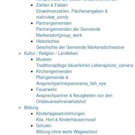
Zahlen & Fakten
Einwohnerzahlen, Flächenangaben &
mehr
view_comfy
Partnergemeinden
Partnergemeinden der Gemeinde
Markersdorf
group_work
Historisches
Geschichte der Gemeinde Markersdorf
restore
Kultur / Religion / Landleben
Museen
Traditionspflege bäuerlichen Lebens
photo_camera
Kirchengemeinden
Pfarrgemeinde &
Ansprechpartner
panorama_fish_eye
Feuerwehr
Ansprechpartner & Neuigkeiten von den
Ortsfeuerwehren
whatshot
Bildung
Kindertageseinrichtungen
Kita, Hort & Kinderhäuser
mood
Schulen
Bildung ohne weite Wege
school