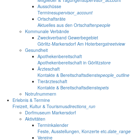
Ausschüsse
Termine
supervisor_account
Ortschaftsräte
Aktuelles aus den Ortschaften
people
Kommunale Verbände
Zweckverband Gewerbegebiet
Görlitz-Markersdorf Am Hoterberg
streetview
Gesundheit
Apothekenbereitschaft
Apothekenbereitschaft in Görlitz
store
Ärzteschaft
Kontakte & Bereitschaftsdienste
people_outline
Tierärzteschaft
Kontakte & Bereitschaftsdienste
pets
Notrufnummern
Erlebnis & Termine
Freizeit, Kultur & Tourismus
directions_run
Dorfmuseum Markersdorf
Aktivitäten
Terminkalender
Feste, Ausstellungen, Konzerte etc.
date_range
Vereine