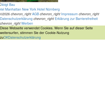
tel Manhattan New York
Hotel Nürnberg
©2026
chevron_right
AGB
chevron_right
Impressum
chevron_right
Datenschutzerklärung
chevron_right
Erklärung zur Barrierefreiheit
chevron_right
Werben
Diese Webseite verwendet Cookies. Wenn Sie auf dieser Seite
weitersurfen, stimmen Sie der Cookie-Nutzung
zu
OK
Datenschutzerklärung