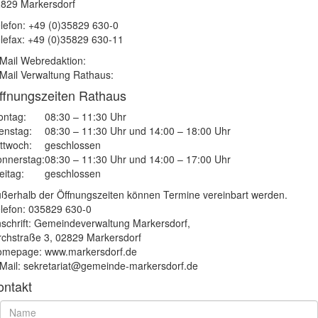
829 Markersdorf
lefon: +49 (0)35829 630-0
lefax: +49 (0)35829 630-11
Mail Webredaktion:
Mail Verwaltung Rathaus:
ffnungszeiten Rathaus
ntag:
08:30 – 11:30 Uhr
enstag:
08:30 – 11:30 Uhr und 14:00 – 18:00 Uhr
ttwoch:
geschlossen
nnerstag:
08:30 – 11:30 Uhr und 14:00 – 17:00 Uhr
eitag:
geschlossen
ßerhalb der Öffnungszeiten können Termine vereinbart werden.
lefon: 035829 630-0
schrift: Gemeindeverwaltung Markersdorf,
rchstraße 3, 02829 Markersdorf
mepage: www.markersdorf.de
Mail: sekretariat@gemeinde-markersdorf.de
ontakt