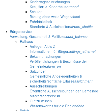
Kindertageseinrichtungen
Kita, Hort & Kinderhäuser
mood
Schulen
Bildung ohne weite Wege
school
Fahrbibliothek
Standorte & Ausleihzeiten
airport_shuttle
Bürgerservice
Verwaltung, Gesundheit & Politik
account_balance
Rathaus
Anliegen A bis Z
Informationen für Bürger
settings_ethernet
Bekanntmachungen
Veröffentlichungen & Beschlüsse der
Gemeinde
alarm_on
Satzungen
Gemeindliche Angelegenheiten &
sicherheitsrechtliche Erlasse
assignment
Ausschreibungen
Öffentliche Ausschreibungen der Gemeinde
Markersdorf
publish
Gut zu wissen
Wissenswertes für die Region
done
Politik