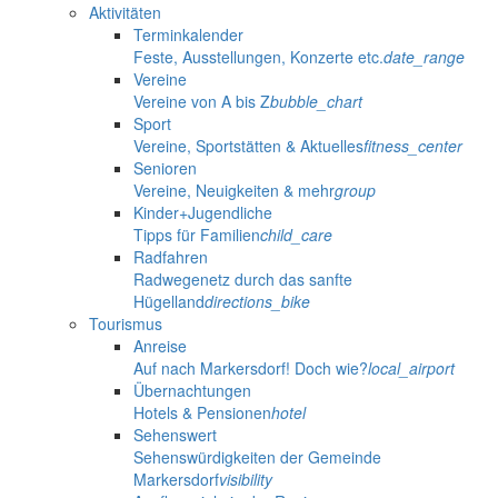
Aktivitäten
Terminkalender
Feste, Ausstellungen, Konzerte etc.
date_range
Vereine
Vereine von A bis Z
bubble_chart
Sport
Vereine, Sportstätten & Aktuelles
fitness_center
Senioren
Vereine, Neuigkeiten & mehr
group
Kinder+Jugendliche
Tipps für Familien
child_care
Radfahren
Radwegenetz durch das sanfte
Hügelland
directions_bike
Tourismus
Anreise
Auf nach Markersdorf! Doch wie?
local_airport
Übernachtungen
Hotels & Pensionen
hotel
Sehenswert
Sehenswürdigkeiten der Gemeinde
Markersdorf
visibility