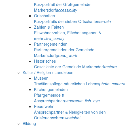
Kurzportrait der Großgemeinde
Markersdorf
accessibility
Ortschaften
Kurzportraits der sieben Ortschaften
terrain
Zahlen & Fakten
Einwohnerzahlen, Flächenangaben &
mehr
view_comfy
Partnergemeinden
Partnergemeinden der Gemeinde
Markersdorf
group_work
Historisches
Geschichte der Gemeinde Markersdorf
restore
Kultur / Religion / Landleben
Museen
Traditionspflege bäuerlichen Lebens
photo_camera
Kirchengemeinden
Pfarrgemeinde &
Ansprechpartner
panorama_fish_eye
Feuerwehr
Ansprechpartner & Neuigkeiten von den
Ortsfeuerwehren
whatshot
Bildung