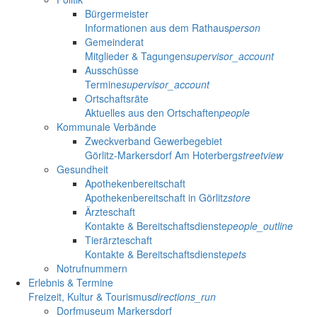
Bürgermeister
Informationen aus dem Rathaus
person
Gemeinderat
Mitglieder & Tagungen
supervisor_account
Ausschüsse
Termine
supervisor_account
Ortschaftsräte
Aktuelles aus den Ortschaften
people
Kommunale Verbände
Zweckverband Gewerbegebiet
Görlitz-Markersdorf Am Hoterberg
streetview
Gesundheit
Apothekenbereitschaft
Apothekenbereitschaft in Görlitz
store
Ärzteschaft
Kontakte & Bereitschaftsdienste
people_outline
Tierärzteschaft
Kontakte & Bereitschaftsdienste
pets
Notrufnummern
Erlebnis & Termine
Freizeit, Kultur & Tourismus
directions_run
Dorfmuseum Markersdorf