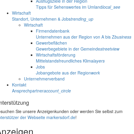
Ausflugsziele in der Region
Tipps für Sehenswertes im Umland
local_see
Wirtschaft
Standort, Unternehmen & Jobs
trending_up
Wirtschaft
Firmendatenbank
Unternehmen aus der Region von A bis Z
business
Gewerbeflächen
Gewerbegebiete in der Gemeinde
streetview
Wirtschaftsförderung
Mittelstandsfreundliches Klima
layers
Jobs
Jobangebote aus der Region
work
Unternehmerverband
Kontakt
Ansprechpartner
account_circle
nterstützung
suchen Sie unsere Anzeigenkunden oder werden Sie selbst zum
terstützer der Webseite markersdorf.de
!
Anzeigen