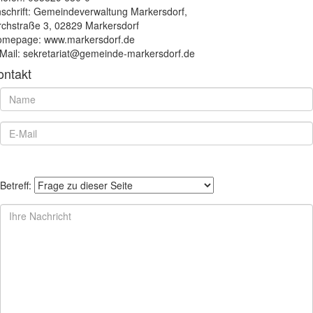
schrift: Gemeindeverwaltung Markersdorf,
rchstraße 3, 02829 Markersdorf
mepage: www.markersdorf.de
Mail: sekretariat@gemeinde-markersdorf.de
ontakt
Betreff: