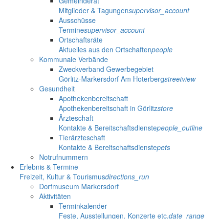
Gemeinderat
Mitglieder & Tagungen
supervisor_account
Ausschüsse
Termine
supervisor_account
Ortschaftsräte
Aktuelles aus den Ortschaften
people
Kommunale Verbände
Zweckverband Gewerbegebiet
Görlitz-Markersdorf Am Hoterberg
streetview
Gesundheit
Apothekenbereitschaft
Apothekenbereitschaft in Görlitz
store
Ärzteschaft
Kontakte & Bereitschaftsdienste
people_outline
Tierärzteschaft
Kontakte & Bereitschaftsdienste
pets
Notrufnummern
Erlebnis & Termine
Freizeit, Kultur & Tourismus
directions_run
Dorfmuseum Markersdorf
Aktivitäten
Terminkalender
Feste, Ausstellungen, Konzerte etc.
date_range