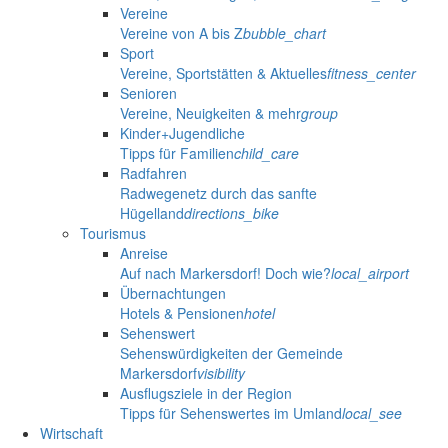
Vereine
Vereine von A bis Z
bubble_chart
Sport
Vereine, Sportstätten & Aktuelles
fitness_center
Senioren
Vereine, Neuigkeiten & mehr
group
Kinder+Jugendliche
Tipps für Familien
child_care
Radfahren
Radwegenetz durch das sanfte
Hügelland
directions_bike
Tourismus
Anreise
Auf nach Markersdorf! Doch wie?
local_airport
Übernachtungen
Hotels & Pensionen
hotel
Sehenswert
Sehenswürdigkeiten der Gemeinde
Markersdorf
visibility
Ausflugsziele in der Region
Tipps für Sehenswertes im Umland
local_see
Wirtschaft