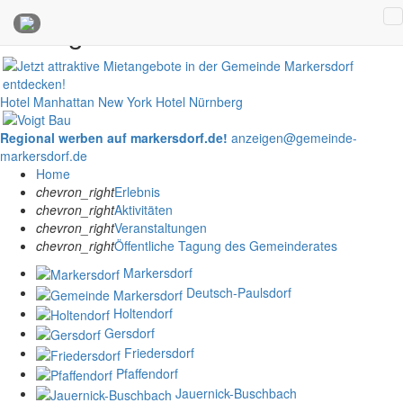
Anzeigen
Hotel Manhattan New York
Hotel Nürnberg
Regional werben auf markersdorf.de!
anzeigen@gemeinde-
markersdorf.de
Home
chevron_right
Erlebnis
chevron_right
Aktivitäten
chevron_right
Veranstaltungen
chevron_right
Öffentliche Tagung des Gemeinderates
Markersdorf
Deutsch-Paulsdorf
Holtendorf
Gersdorf
Friedersdorf
Pfaffendorf
Jauernick-Buschbach