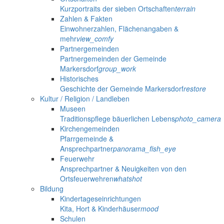
Kurzportraits der sieben Ortschaften
terrain
Zahlen & Fakten
Einwohnerzahlen, Flächenangaben &
mehr
view_comfy
Partnergemeinden
Partnergemeinden der Gemeinde
Markersdorf
group_work
Historisches
Geschichte der Gemeinde Markersdorf
restore
Kultur / Religion / Landleben
Museen
Traditionspflege bäuerlichen Lebens
photo_camera
Kirchengemeinden
Pfarrgemeinde &
Ansprechpartner
panorama_fish_eye
Feuerwehr
Ansprechpartner & Neuigkeiten von den
Ortsfeuerwehren
whatshot
Bildung
Kindertageseinrichtungen
Kita, Hort & Kinderhäuser
mood
Schulen