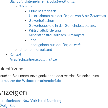
Standort, Unternehmen & Jobs
trending_up
Wirtschaft
Firmendatenbank
Unternehmen aus der Region von A bis Z
business
Gewerbeflächen
Gewerbegebiete in der Gemeinde
streetview
Wirtschaftsförderung
Mittelstandsfreundliches Klima
layers
Jobs
Jobangebote aus der Region
work
Unternehmerverband
Kontakt
Ansprechpartner
account_circle
nterstützung
suchen Sie unsere Anzeigenkunden oder werden Sie selbst zum
terstützer der Webseite markersdorf.de
!
Anzeigen
tel Manhattan New York
Hotel Nürnberg