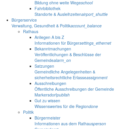
Bildung ohne weite Wege
school
Fahrbibliothek
Standorte & Ausleihzeiten
airport_shuttle
Bürgerservice
Verwaltung, Gesundheit & Politik
account_balance
Rathaus
Anliegen A bis Z
Informationen für Bürger
settings_ethernet
Bekanntmachungen
Veröffentlichungen & Beschlüsse der
Gemeinde
alarm_on
Satzungen
Gemeindliche Angelegenheiten &
sicherheitsrechtliche Erlasse
assignment
Ausschreibungen
Öffentliche Ausschreibungen der Gemeinde
Markersdorf
publish
Gut zu wissen
Wissenswertes für die Region
done
Politik
Bürgermeister
Informationen aus dem Rathaus
person