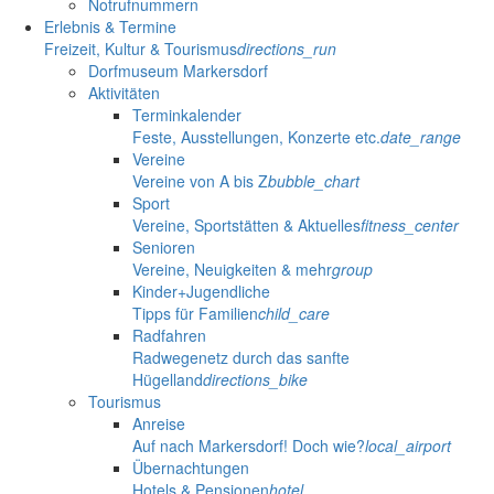
Notrufnummern
Erlebnis & Termine
Freizeit, Kultur & Tourismus
directions_run
Dorfmuseum Markersdorf
Aktivitäten
Terminkalender
Feste, Ausstellungen, Konzerte etc.
date_range
Vereine
Vereine von A bis Z
bubble_chart
Sport
Vereine, Sportstätten & Aktuelles
fitness_center
Senioren
Vereine, Neuigkeiten & mehr
group
Kinder+Jugendliche
Tipps für Familien
child_care
Radfahren
Radwegenetz durch das sanfte
Hügelland
directions_bike
Tourismus
Anreise
Auf nach Markersdorf! Doch wie?
local_airport
Übernachtungen
Hotels & Pensionen
hotel