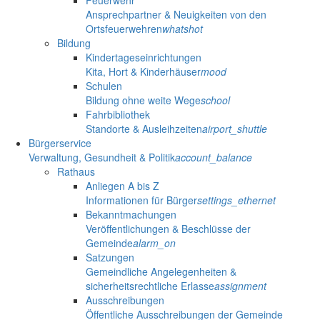
Ansprechpartner & Neuigkeiten von den
Ortsfeuerwehren
whatshot
Bildung
Kindertageseinrichtungen
Kita, Hort & Kinderhäuser
mood
Schulen
Bildung ohne weite Wege
school
Fahrbibliothek
Standorte & Ausleihzeiten
airport_shuttle
Bürgerservice
Verwaltung, Gesundheit & Politik
account_balance
Rathaus
Anliegen A bis Z
Informationen für Bürger
settings_ethernet
Bekanntmachungen
Veröffentlichungen & Beschlüsse der
Gemeinde
alarm_on
Satzungen
Gemeindliche Angelegenheiten &
sicherheitsrechtliche Erlasse
assignment
Ausschreibungen
Öffentliche Ausschreibungen der Gemeinde