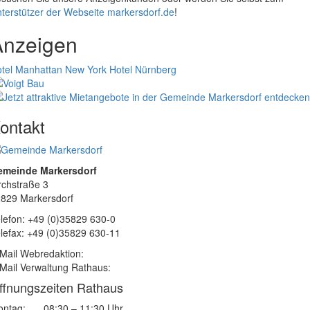
terstützer der Webseite markersdorf.de
!
Anzeigen
tel Manhattan New York
Hotel Nürnberg
ontakt
emeinde Markersdorf
rchstraße 3
829 Markersdorf
lefon: +49 (0)35829 630-0
lefax: +49 (0)35829 630-11
Mail Webredaktion:
Mail Verwaltung Rathaus:
ffnungszeiten Rathaus
ntag:
08:30 – 11:30 Uhr