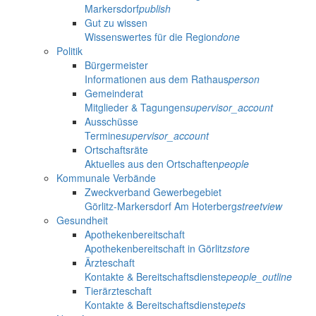
Markersdorf
publish
Gut zu wissen
Wissenswertes für die Region
done
Politik
Bürgermeister
Informationen aus dem Rathaus
person
Gemeinderat
Mitglieder & Tagungen
supervisor_account
Ausschüsse
Termine
supervisor_account
Ortschaftsräte
Aktuelles aus den Ortschaften
people
Kommunale Verbände
Zweckverband Gewerbegebiet
Görlitz-Markersdorf Am Hoterberg
streetview
Gesundheit
Apothekenbereitschaft
Apothekenbereitschaft in Görlitz
store
Ärzteschaft
Kontakte & Bereitschaftsdienste
people_outline
Tierärzteschaft
Kontakte & Bereitschaftsdienste
pets