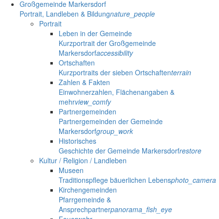
Großgemeinde Markersdorf
Portrait, Landleben & Bildung
nature_people
Portrait
Leben in der Gemeinde
Kurzportrait der Großgemeinde
Markersdorf
accessibility
Ortschaften
Kurzportraits der sieben Ortschaften
terrain
Zahlen & Fakten
Einwohnerzahlen, Flächenangaben &
mehr
view_comfy
Partnergemeinden
Partnergemeinden der Gemeinde
Markersdorf
group_work
Historisches
Geschichte der Gemeinde Markersdorf
restore
Kultur / Religion / Landleben
Museen
Traditionspflege bäuerlichen Lebens
photo_camera
Kirchengemeinden
Pfarrgemeinde &
Ansprechpartner
panorama_fish_eye
Feuerwehr