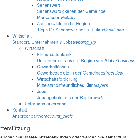
Sehenswert
Sehenswürdigkeiten der Gemeinde
Markersdorf
visibility
Ausflugsziele in der Region
Tipps für Sehenswertes im Umland
local_see
Wirtschaft
Standort, Unternehmen & Jobs
trending_up
Wirtschaft
Firmendatenbank
Unternehmen aus der Region von A bis Z
business
Gewerbeflächen
Gewerbegebiete in der Gemeinde
streetview
Wirtschaftsförderung
Mittelstandsfreundliches Klima
layers
Jobs
Jobangebote aus der Region
work
Unternehmerverband
Kontakt
Ansprechpartner
account_circle
nterstützung
suchen Sie unsere Anzeigenkunden oder werden Sie selbst zum