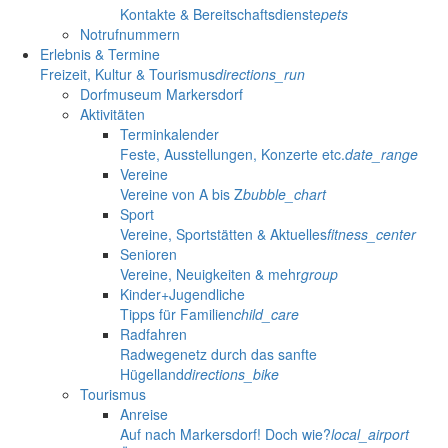
Kontakte & Bereitschaftsdienste
pets
Notrufnummern
Erlebnis & Termine
Freizeit, Kultur & Tourismus
directions_run
Dorfmuseum Markersdorf
Aktivitäten
Terminkalender
Feste, Ausstellungen, Konzerte etc.
date_range
Vereine
Vereine von A bis Z
bubble_chart
Sport
Vereine, Sportstätten & Aktuelles
fitness_center
Senioren
Vereine, Neuigkeiten & mehr
group
Kinder+Jugendliche
Tipps für Familien
child_care
Radfahren
Radwegenetz durch das sanfte
Hügelland
directions_bike
Tourismus
Anreise
Auf nach Markersdorf! Doch wie?
local_airport