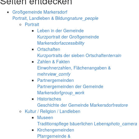
Seiten entdecken
Großgemeinde Markersdorf
Portrait, Landleben & Bildung
nature_people
Portrait
Leben in der Gemeinde
Kurzportrait der Großgemeinde
Markersdorf
accessibility
Ortschaften
Kurzportraits der sieben Ortschaften
terrain
Zahlen & Fakten
Einwohnerzahlen, Flächenangaben &
mehr
view_comfy
Partnergemeinden
Partnergemeinden der Gemeinde
Markersdorf
group_work
Historisches
Geschichte der Gemeinde Markersdorf
restore
Kultur / Religion / Landleben
Museen
Traditionspflege bäuerlichen Lebens
photo_camera
Kirchengemeinden
Pfarrgemeinde &