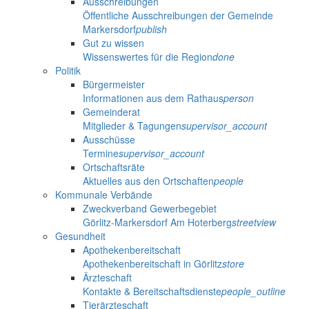
Ausschreibungen
Öffentliche Ausschreibungen der Gemeinde
Markersdorf
publish
Gut zu wissen
Wissenswertes für die Region
done
Politik
Bürgermeister
Informationen aus dem Rathaus
person
Gemeinderat
Mitglieder & Tagungen
supervisor_account
Ausschüsse
Termine
supervisor_account
Ortschaftsräte
Aktuelles aus den Ortschaften
people
Kommunale Verbände
Zweckverband Gewerbegebiet
Görlitz-Markersdorf Am Hoterberg
streetview
Gesundheit
Apothekenbereitschaft
Apothekenbereitschaft in Görlitz
store
Ärzteschaft
Kontakte & Bereitschaftsdienste
people_outline
Tierärzteschaft