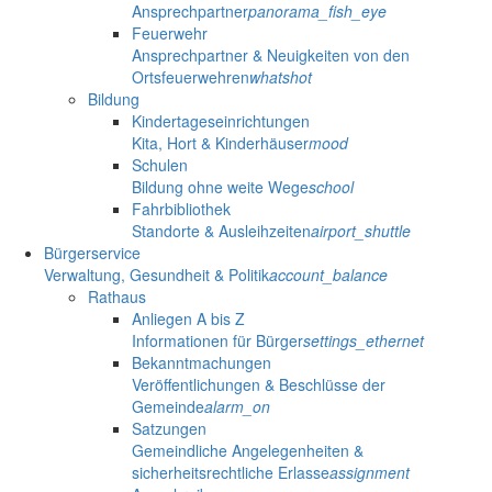
Ansprechpartner
panorama_fish_eye
Feuerwehr
Ansprechpartner & Neuigkeiten von den
Ortsfeuerwehren
whatshot
Bildung
Kindertageseinrichtungen
Kita, Hort & Kinderhäuser
mood
Schulen
Bildung ohne weite Wege
school
Fahrbibliothek
Standorte & Ausleihzeiten
airport_shuttle
Bürgerservice
Verwaltung, Gesundheit & Politik
account_balance
Rathaus
Anliegen A bis Z
Informationen für Bürger
settings_ethernet
Bekanntmachungen
Veröffentlichungen & Beschlüsse der
Gemeinde
alarm_on
Satzungen
Gemeindliche Angelegenheiten &
sicherheitsrechtliche Erlasse
assignment