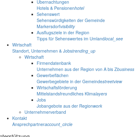
Übernachtungen
Hotels & Pensionen
hotel
Sehenswert
Sehenswürdigkeiten der Gemeinde
Markersdorf
visibility
Ausflugsziele in der Region
Tipps für Sehenswertes im Umland
local_see
Wirtschaft
Standort, Unternehmen & Jobs
trending_up
Wirtschaft
Firmendatenbank
Unternehmen aus der Region von A bis Z
business
Gewerbeflächen
Gewerbegebiete in der Gemeinde
streetview
Wirtschaftsförderung
Mittelstandsfreundliches Klima
layers
Jobs
Jobangebote aus der Region
work
Unternehmerverband
Kontakt
Ansprechpartner
account_circle
nterstützung