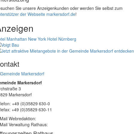
suchen Sie unsere Anzeigenkunden oder werden Sie selbst zum
terstützer der Webseite markersdorf.de
!
Anzeigen
tel Manhattan New York
Hotel Nürnberg
ontakt
emeinde Markersdorf
rchstraße 3
829 Markersdorf
lefon: +49 (0)35829 630-0
lefax: +49 (0)35829 630-11
Mail Webredaktion:
Mail Verwaltung Rathaus:
ffnungszeiten Rathaus