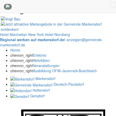
Anzeigen
Hotel Manhattan New York
Hotel Nürnberg
Regional werben auf markersdorf.de!
anzeigen@gemeinde-
markersdorf.de
Home
chevron_right
Erlebnis
chevron_right
Aktivitäten
chevron_right
Veranstaltungen
chevron_right
Ausbildung OFW-Jauernick-Buschbach
Markersdorf
Deutsch-Paulsdorf
Holtendorf
Gersdorf