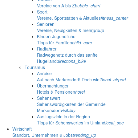
Vereine von A bis Z
bubble_chart
Sport
Vereine, Sportstätten & Aktuelles
fitness_center
Senioren
Vereine, Neuigkeiten & mehr
group
Kinder+Jugendliche
Tipps für Familien
child_care
Radfahren
Radwegenetz durch das sanfte
Hügelland
directions_bike
Tourismus
Anreise
Auf nach Markersdorf! Doch wie?
local_airport
Übernachtungen
Hotels & Pensionen
hotel
Sehenswert
Sehenswürdigkeiten der Gemeinde
Markersdorf
visibility
Ausflugsziele in der Region
Tipps für Sehenswertes im Umland
local_see
Wirtschaft
Standort, Unternehmen & Jobs
trending_up