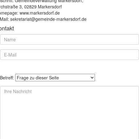
schrift: Gemeindeverwaltung Markersdorf,
rchstraße 3, 02829 Markersdorf
mepage: www.markersdorf.de
Mail: sekretariat@gemeinde-markersdorf.de
ontakt
Betreff: