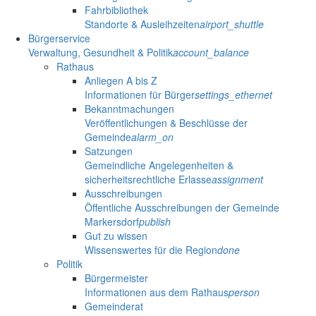
Fahrbibliothek
Standorte & Ausleihzeiten
airport_shuttle
Bürgerservice
Verwaltung, Gesundheit & Politik
account_balance
Rathaus
Anliegen A bis Z
Informationen für Bürger
settings_ethernet
Bekanntmachungen
Veröffentlichungen & Beschlüsse der
Gemeinde
alarm_on
Satzungen
Gemeindliche Angelegenheiten &
sicherheitsrechtliche Erlasse
assignment
Ausschreibungen
Öffentliche Ausschreibungen der Gemeinde
Markersdorf
publish
Gut zu wissen
Wissenswertes für die Region
done
Politik
Bürgermeister
Informationen aus dem Rathaus
person
Gemeinderat