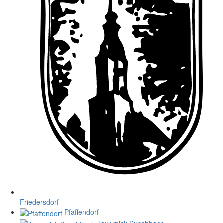
Friedersdorf
Pfaffendorf
Jauernick-Buschbach