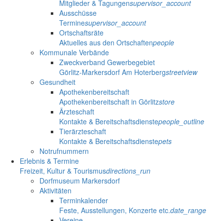
Mitglieder & Tagungen
supervisor_account
Ausschüsse
Termine
supervisor_account
Ortschaftsräte
Aktuelles aus den Ortschaften
people
Kommunale Verbände
Zweckverband Gewerbegebiet
Görlitz-Markersdorf Am Hoterberg
streetview
Gesundheit
Apothekenbereitschaft
Apothekenbereitschaft in Görlitz
store
Ärzteschaft
Kontakte & Bereitschaftsdienste
people_outline
Tierärzteschaft
Kontakte & Bereitschaftsdienste
pets
Notrufnummern
Erlebnis & Termine
Freizeit, Kultur & Tourismus
directions_run
Dorfmuseum Markersdorf
Aktivitäten
Terminkalender
Feste, Ausstellungen, Konzerte etc.
date_range
Vereine