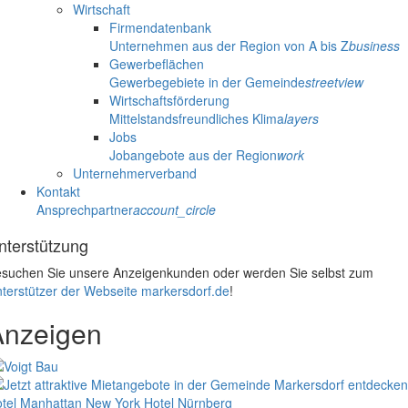
Wirtschaft
Firmendatenbank
Unternehmen aus der Region von A bis Z
business
Gewerbeflächen
Gewerbegebiete in der Gemeinde
streetview
Wirtschaftsförderung
Mittelstandsfreundliches Klima
layers
Jobs
Jobangebote aus der Region
work
Unternehmerverband
Kontakt
Ansprechpartner
account_circle
nterstützung
suchen Sie unsere Anzeigenkunden oder werden Sie selbst zum
terstützer der Webseite markersdorf.de
!
Anzeigen
tel Manhattan New York
Hotel Nürnberg