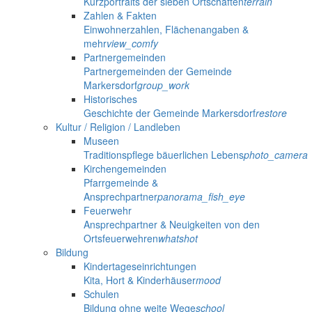
Kurzportraits der sieben Ortschaften
terrain
Zahlen & Fakten
Einwohnerzahlen, Flächenangaben &
mehr
view_comfy
Partnergemeinden
Partnergemeinden der Gemeinde
Markersdorf
group_work
Historisches
Geschichte der Gemeinde Markersdorf
restore
Kultur / Religion / Landleben
Museen
Traditionspflege bäuerlichen Lebens
photo_camera
Kirchengemeinden
Pfarrgemeinde &
Ansprechpartner
panorama_fish_eye
Feuerwehr
Ansprechpartner & Neuigkeiten von den
Ortsfeuerwehren
whatshot
Bildung
Kindertageseinrichtungen
Kita, Hort & Kinderhäuser
mood
Schulen
Bildung ohne weite Wege
school