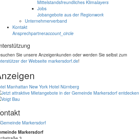
Mittelstandsfreundliches Klima
layers
Jobs
Jobangebote aus der Region
work
Unternehmerverband
Kontakt
Ansprechpartner
account_circle
nterstützung
suchen Sie unsere Anzeigenkunden oder werden Sie selbst zum
terstützer der Webseite markersdorf.de
!
Anzeigen
tel Manhattan New York
Hotel Nürnberg
ontakt
emeinde Markersdorf
rchstraße 3