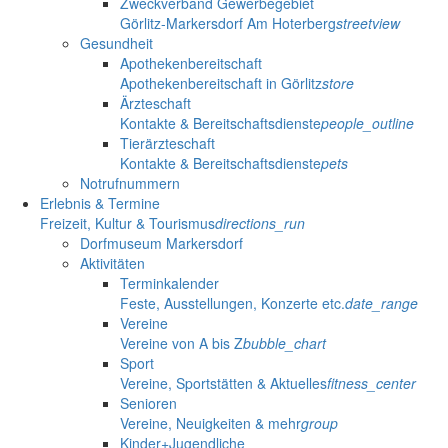
Zweckverband Gewerbegebiet
Görlitz-Markersdorf Am Hoterberg
streetview
Gesundheit
Apothekenbereitschaft
Apothekenbereitschaft in Görlitz
store
Ärzteschaft
Kontakte & Bereitschaftsdienste
people_outline
Tierärzteschaft
Kontakte & Bereitschaftsdienste
pets
Notrufnummern
Erlebnis & Termine
Freizeit, Kultur & Tourismus
directions_run
Dorfmuseum Markersdorf
Aktivitäten
Terminkalender
Feste, Ausstellungen, Konzerte etc.
date_range
Vereine
Vereine von A bis Z
bubble_chart
Sport
Vereine, Sportstätten & Aktuelles
fitness_center
Senioren
Vereine, Neuigkeiten & mehr
group
Kinder+Jugendliche