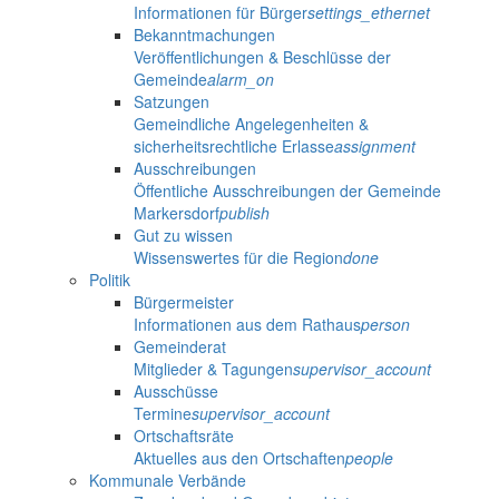
Informationen für Bürger
settings_ethernet
Bekanntmachungen
Veröffentlichungen & Beschlüsse der
Gemeinde
alarm_on
Satzungen
Gemeindliche Angelegenheiten &
sicherheitsrechtliche Erlasse
assignment
Ausschreibungen
Öffentliche Ausschreibungen der Gemeinde
Markersdorf
publish
Gut zu wissen
Wissenswertes für die Region
done
Politik
Bürgermeister
Informationen aus dem Rathaus
person
Gemeinderat
Mitglieder & Tagungen
supervisor_account
Ausschüsse
Termine
supervisor_account
Ortschaftsräte
Aktuelles aus den Ortschaften
people
Kommunale Verbände