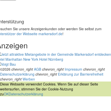
nterstützung
suchen Sie unsere Anzeigenkunden oder werden Sie selbst zum
terstützer der Webseite markersdorf.de
!
Anzeigen
tel Manhattan New York
Hotel Nürnberg
©2026
chevron_right
AGB
chevron_right
Impressum
chevron_right
Datenschutzerklärung
chevron_right
Erklärung zur Barrierefreiheit
chevron_right
Werben
Diese Webseite verwendet Cookies. Wenn Sie auf dieser Seite
weitersurfen, stimmen Sie der Cookie-Nutzung
zu
OK
Datenschutzerklärung