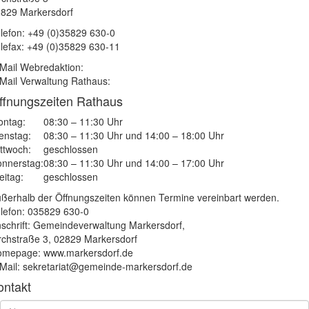
829 Markersdorf
lefon: +49 (0)35829 630-0
lefax: +49 (0)35829 630-11
Mail Webredaktion:
Mail Verwaltung Rathaus:
ffnungszeiten Rathaus
ntag:
08:30 – 11:30 Uhr
enstag:
08:30 – 11:30 Uhr und 14:00 – 18:00 Uhr
ttwoch:
geschlossen
nnerstag:
08:30 – 11:30 Uhr und 14:00 – 17:00 Uhr
eitag:
geschlossen
ßerhalb der Öffnungszeiten können Termine vereinbart werden.
lefon: 035829 630-0
schrift: Gemeindeverwaltung Markersdorf,
rchstraße 3, 02829 Markersdorf
mepage: www.markersdorf.de
Mail: sekretariat@gemeinde-markersdorf.de
ontakt