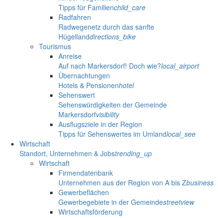
Tipps für Familien
child_care
Radfahren
Radwegenetz durch das sanfte
Hügelland
directions_bike
Tourismus
Anreise
Auf nach Markersdorf! Doch wie?
local_airport
Übernachtungen
Hotels & Pensionen
hotel
Sehenswert
Sehenswürdigkeiten der Gemeinde
Markersdorf
visibility
Ausflugsziele in der Region
Tipps für Sehenswertes im Umland
local_see
Wirtschaft
Standort, Unternehmen & Jobs
trending_up
Wirtschaft
Firmendatenbank
Unternehmen aus der Region von A bis Z
business
Gewerbeflächen
Gewerbegebiete in der Gemeinde
streetview
Wirtschaftsförderung