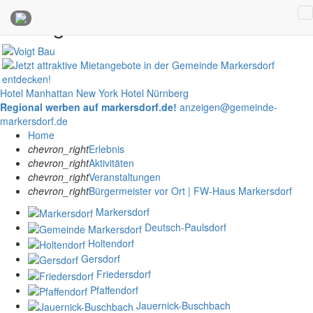
Anzeigen
Hotel Manhattan New York
Hotel Nürnberg
Regional werben auf markersdorf.de!
anzeigen@gemeinde-
markersdorf.de
Home
chevron_right
Erlebnis
chevron_right
Aktivitäten
chevron_right
Veranstaltungen
chevron_right
Bürgermeister vor Ort | FW-Haus Markersdorf
Markersdorf
Deutsch-Paulsdorf
Holtendorf
Gersdorf
Friedersdorf
Pfaffendorf
Jauernick-Buschbach