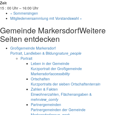
Zeit
15 : 00 Uhr – 16:00 Uhr
«
Sommersingen
Mitgliederversammlung mit Vorstandswahl
»
Gemeinde Markersdorf
Weitere
Seiten entdecken
Großgemeinde Markersdorf
Portrait, Landleben & Bildung
nature_people
Portrait
Leben in der Gemeinde
Kurzportrait der Großgemeinde
Markersdorf
accessibility
Ortschaften
Kurzportraits der sieben Ortschaften
terrain
Zahlen & Fakten
Einwohnerzahlen, Flächenangaben &
mehr
view_comfy
Partnergemeinden
Partnergemeinden der Gemeinde
Markersdorf
group_work