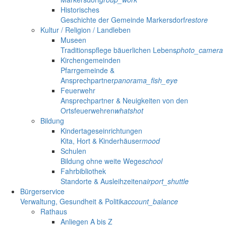
Historisches
Geschichte der Gemeinde Markersdorf
restore
Kultur / Religion / Landleben
Museen
Traditionspflege bäuerlichen Lebens
photo_camera
Kirchengemeinden
Pfarrgemeinde &
Ansprechpartner
panorama_fish_eye
Feuerwehr
Ansprechpartner & Neuigkeiten von den
Ortsfeuerwehren
whatshot
Bildung
Kindertageseinrichtungen
Kita, Hort & Kinderhäuser
mood
Schulen
Bildung ohne weite Wege
school
Fahrbibliothek
Standorte & Ausleihzeiten
airport_shuttle
Bürgerservice
Verwaltung, Gesundheit & Politik
account_balance
Rathaus
Anliegen A bis Z